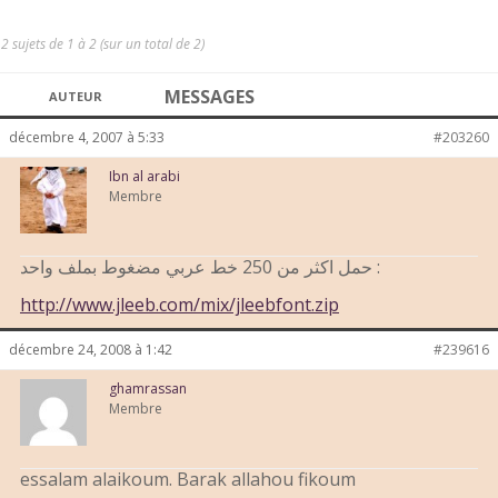
2 sujets de 1 à 2 (sur un total de 2)
MESSAGES
AUTEUR
décembre 4, 2007 à 5:33
#203260
Ibn al arabi
Membre
حمل اكثر من 250 خط عربي مضغوط بملف واحد :
http://www.jleeb.com/mix/jleebfont.zip
décembre 24, 2008 à 1:42
#239616
ghamrassan
Membre
essalam alaikoum. Barak allahou fikoum