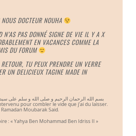
S NOUS DOCTEUR NOUHA
N’AS PAS DONNÉ SIGNE DE VIE IL Y A X
PROBABLEMENT EN VACANCES COMME LA
AMIS DU FORUM
 RETOUR, TU PEUX PRENDRE UN VERRE
R UN DELICIEUX TAGINE MADE IN
بسم الله الرحمان الرحيم و صلى الله و سلم على سيدن
tervenu pour combler le vide que j’ai du laisser.
t Ramadan Moubarak Said.
toire : « Yahya Ben Mohammad Ben Idriss II »