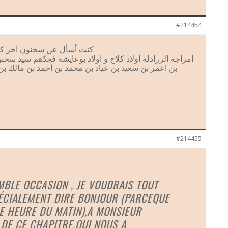
#214454
كنت أسأل عن سحنون آخر كم
امزاجة الزرادلة اولاد كلاج و اولاد بوعايشة فجدّهم سيد سحن
بن اعمر بن سعيد بن عياد بن محمد بن أحمد بن مالك بن
#214455
MBLE OCCASION , JE VOUDRAIS TOUT
ÉCIALEMENT DIRE BONJOUR (PARCEQUE
NE HEURE DU MATIN),A MONSIEUR
 DE CE CHAPITRE,QUI NOUS A