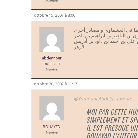
Membre
octobre 15, 2007 à 8:06
ا في العشماوي و مصادر أخرى
ون بن الناصر بن ابراهيم بن ناصر
 علي بن أحمد بن داود بن ادريس
الأزهر
abdennour
bouaicha
Membre
octobre 20, 2007 à 11:17
@Yamouni Abdelaziz wrote:
MOI PAR CETTE HU
SIMPLEMENT ET SP
IL EST PRESQUE U
BOUAYED
Membre
BOUAYAD L’AUTEUR