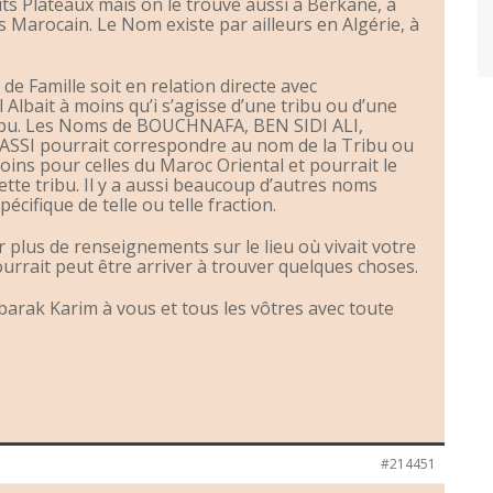
ts Plateaux mais on le trouve aussi à Berkane, à
s Marocain. Le Nom existe par ailleurs en Algérie, à
e Famille soit en relation directe avec
Albait à moins qu’i s’agisse d’une tribu ou d’une
ribu. Les Noms de BOUCHNAFA, BEN SIDI ALI,
SI pourrait correspondre au nom de la Tribu ou
ins pour celles du Maroc Oriental et pourrait le
ette tribu. Il y a aussi beaucoup d’autres noms
ifique de telle ou telle fraction.
plus de renseignements sur le lieu où vivait votre
rrait peut être arriver à trouver quelques choses.
rak Karim à vous et tous les vôtres avec toute
#214451