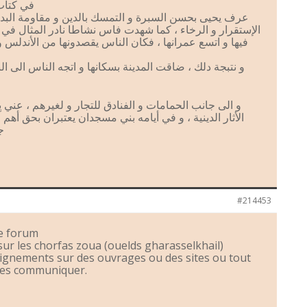
في كتاب 
عرف يحيى بحسن السبرة و التمسك بالدين و مقاومة البد
الإستقرار و الرخاء ، كما شهدت فاس نشاطا نادر المثال في 
فيها و اتسع عمرانها ، فكان الناس يقصدونها من الأندلس و 
و نتبجة دلك ، ضاقت المدينة بسكانها و اتجه الناس الى ال
و الى جانب الحمامات و الفنادق للتجار و لغيرهم ، عني
الأثار الدينية ، و في أيامه بني مسجدان يعتبران بحق أ :
ج
#214453
ce forum
 sur les chorfas zoua (ouelds gharasselkhail)
eignements sur des ouvrages ou des sites ou tout
les communiquer.