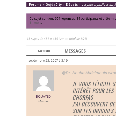
Forums
›
OujdaCity
›
Débats
›
Ce sujet contient 604 réponses, 84 participants et a été mis
11 mois
.
15 sujets de 451 à 465 (sur un total de 604)
MESSAGES
AUTEUR
septembre 23, 2007 à 3:19
@Dr. Nouha Abdelmoula wrot
JE VOUS FÉLICITE 
INTÉRÊT POUR LES 
CHORFAS
BOUAYED
Membre
J’AI DÉCOUVERT C
SUR LES ORIGINES 