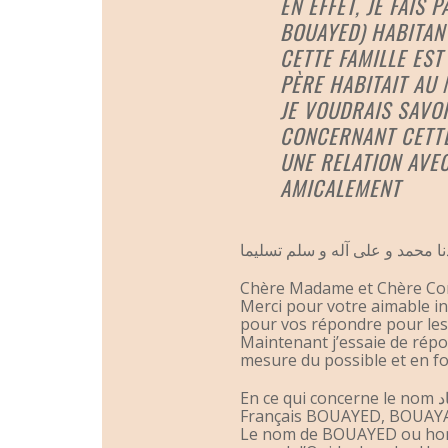
EN EFFET, JE FAIS 
BOUAYED) HABITANT
CETTE FAMILLE ES
PÈRE HABITAIT AU
JE VOUDRAIS SAVO
CONCERNANT CETTE 
UNE RELATION AVEC
AMICALEMENT
ا محمد و على آله و سلم تسليما
Chère Madame et Chère Co
Merci pour votre aimable in
pour vos répondre pour les r
Maintenant j’essaie de rép
mesure du possible et en fon
En ce qui concerne le nom بوعياد en Arabe, il s’écrit de plusieurs façons en
Français BOUAYED, BOUAYAD
Le nom de BOUAYED ou homon