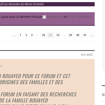
الأدارسة في المغرب الشرقي Les Idrissides du Maroc Oriental
 à jour pour la dernière fois par
Anonymous
, le
il y a 13 années et
←
1
2
3
…
30
31
32
…
39
40
41
→
#214450
e:
SI BOUAYED POUR CE FORUM ET CET
ORIGINES DES FAMILLES ET DES
E FORUM EN FAISANT DES RECHERCHES
TE
DE LA FAMILLE BOUAYED