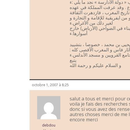
« دولة الأدارسة » نجد ما يلي :ء
ع . وقد عرفت المملكة في عهده
تاريخ المغرب ، فازدهرت الثقافة
من ايفريقية للإقامة و التجارة و
لغير دلك من الأغراض.ء
بناء في الضواحي (الأرباض) خارج
أسوارها.ء
 يحيى بن محمد ، خصوصا ، بتشييد
هم آثار فاس و المغرب الأقصى كله
امع القرويين و مسجد الأندلس.ء
يتبع
و السلام عليكم و رحمة الله
octobre 1, 2007 à 8:25
salut a tous et merci pour 
voila je fais des recherches
donc si vous avez des rens
autres choses merci de me 
encore merci
debdou