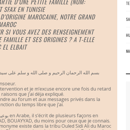
PARTIE D’UNE PETITE FAMILLE (NOM:
TE
 SFAX EN TUNISIE
T D’ORIGINE MAROCAINE, NOTRE GRAND
SA
 MAROC
IR SI VOUS AVEZ DES RENSEIGNEMENT
HU
FAMILLE ET SES ORIGINES ? A T-ELLE
 EL ELBAIT
NA
بسم الله الرحمان الرحيم و صلى الله و سلم على سيدن
nsoeur.
tervention et je m’excuse encore une fois du retard
aisons que j’ai déja expliqué.
ondre au forum et aux messages privés dans la
ction du temps libre que j’ai.
, BOUAYYAD, du moins pour ceux que je connais.
yme existe dans la tribu Ouled Sidi Ali du Maroc