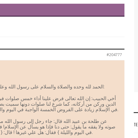
#204777
الحمد لله وحده والصلاة والسلام على رسول الله وعلى آله وصحبه ومن والاه… أما بعد:
أخي الحبيب: إن الله تعالى فرض علينا أداء خمس صلوات في 
الدين وركن من أركانه، كما شرع لنا صلوات دونها سميت ب
في الإسلام زيادة على الفروض الخمسة الواجبة في اليوم والليلة يشملها اسم ( صلاة التطوع ).
عن طلحة بن عبيد الله قال: جاء رجل إلى رسول الله م
TE
صوته ولا يفقه ما يقول: حتى دنا فإذا هو يسأل عن الإسلام!
في اليوم والليلة } فقال: هل علي غيرها ! قال: { لا إلا أن تطوع } [أخرجه البخاري].