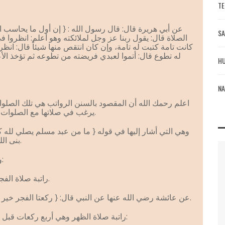
TE
عن أبي هريرة قال: قال رسول الله : { إن أول ما يحاسب ا
SA
الصلاة قال: يقول ربنا عز وجل لملائكته وهو أعلم: انظروا ف
كانت تامة كتبت له تامة، وإن كان انتقص منها شيئاً قال: ان
له تطوع قال: أتموا لعبدي فريضته من تطوعه ثم تؤخذ الأ
HU
NA
اعلم رحمك الله أن المقصود بالسنن الرواتب هي تلك الصلوات
يرغب في صلاتها مع الصلوات الخمس المفروضة قبلها أو بعدها.
وهي التي أشار إليها في قوله { ما من عبد مسلم يصلي لله ك
بنى الله له بيتاً في الجنة } [رواه مسلم].
وإليك – أيها القارئ الكريم – بيانها:
1 – راتبة صلاة الفجر: وهي ركعتان قبل الفريضة.
عن عائشة رضي الله عنها عن النبي قال: { ركعتا الفجر خير من الدنيا وما فيها } [رواه مسلم].
2 – راتبة صلاة الظهر وهي أربع ركعات قبل الفريضة وأربع أو اثنتان بعدها: