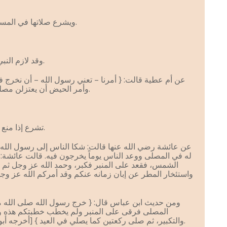
ويشرع صلاتها في المسجد جماعة من غير أذان ولا إقامة.
وقد لازم النبي أداءها وأمر الناس بالخروج إليها.
عن أم عطية قالت: { أمرنا – تعني رسول الله – أن نخرج ف
وأمر الحيض أن يعتزلن مصلى المسلمين } [أخرجه الشيخان].
تشرع إذا منع المسلمون القطر وأجدبت الأرض.
عن عائشة رضي الله عنها قالت: شكا الناس إلى رسول الله
له في المصلى ووعد الناس يوماً يخرجون فيه. قالت عائشة:
الشمس، فقعد على المنبر فكبر، وحمد الله عز وجل ثم ق
واستئخار المطر عن إبان زمانه عنكم وقد أمركم الله عز و
ومن حديث ابن عباس قال: { خرج رسول الله صلى الله متبذ
المصلى فرقى على المنبر ولم يخطب خطبتكم هذه ول
والتكبير، ثم صلى ركعتين كما يصلي في العيد } [أخرجه أبو داود والترمذي، وحسنه الألباني].