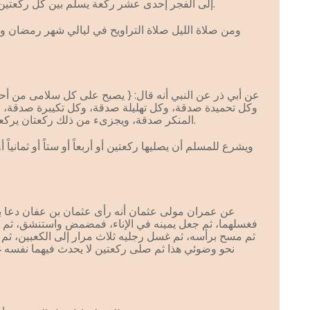
إلى الفجر إحدى عشر ركعة يسلم بين كل ركعتين ويوتر بواحدة… } [أخرجه مسلم].
ومن صلاة الليل صلاة التراويح في ليالي شهر رمضان ويش
عن أبي ذر عن النبي أنه قال: { يصبح على كل سلامى من 
وكل تحميدة صدقة، وكل تهليلة صدقة، وكل تكيبرة صدقة، 
المنكر صدقة، ويجزىء من ذلك ركعتان يركعهما من الضحى } [أخرجه مسلم].
ويشرع للمسلم أن يصليها ركعتين أو أربعاً أو ستاً أو ثمانيا
عن عمران مولى عثمان أنه رأى عثمان بن عفان دعا بإ
فغسلهما، ثم جعل يمينه في الإناء، فمضمض واستنشق، ثم غسل
ثم مسح برأسه، ثم غسل رجليه ثلاث مرار إلى الكعبين، ثم ق
نحو وضوئي هذا ثم صلى ركعتين لا يحدث فيهما نفسه غف