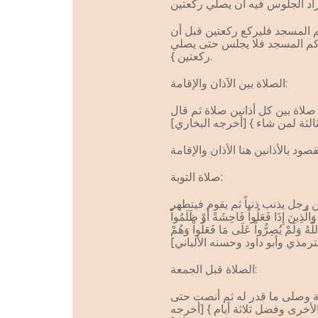
م المسجد فليركع ركعتين قبل أن
دكم المسجد فلا يجلس حتى يصلي
ركعتين }.
الصلاة بين الآذان والإقامة:
صلاة بين كل أذانين صلاة ثم قال
صلاة التوبة:
رجل يذنب ذنباً ثم يقوم فيتطهر
إِذَا فَعَلُواْ فَاحِشَةً أَوْ ظَلَمُواْ
اللّهُ وَلَمْ يُصِرُّواْ عَلَى مَا فَعَلُواْ وَهُمْ
الصلاة قبل الجمعة:
عة وصلى ما قدر له ثم أنصت حتى
لأخرى وفضل ثلاثة أيام } [أخرجه