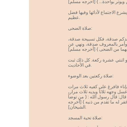
رع الاجتماع لأدائها وفيها فضل
عظيم.
صلاة الضحى:
أحدكم صدقة، فكل تسبيحة صدقة،
وأمر بالمعروف صدقة، ونهي عن
ً أو اثنتي عشرة ركعة. كل ذلك ثبت
في الأحاديث.
صلاة ركعتين بعد الوضوء:
ناء فافرغ على كفيه ثلاث مرات
 وجهه ثلاثاً ويديه ثلاث مرار،
ال: قال رسول الله : { من توضأ
ر له ما تقدم من ذنبه } [أخرجه
الشيخان].
صلاة تحية المسجد: