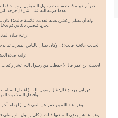
عن أم حبيبة قالت سمعت رسول الله يقول: { من حافظ عل
بعدها حرمه الله على النار } [أخرجه الترمذي وابن ماجة وصححه الألباني].
وله أن يصلي ركعتين بعدها لحديث عائشة قالت: { كان يص
يخرج فيصلي بالناس ثم يدخل فيصلي ركعتين} [أخرجه مسلم].
3 – راتبة صلاة المغرب وهي ركعتان بعد الفريضة:
لحديث عائشة قالت: { …وكان يصلي بالناس المغرب ثم يدخل فيصلي ركعتين } [رواه مسلم].
4 – راتبة صلاة العشاء وهي ركعتان بعد الفريضة:
لحديث ابن عمر قال: { حفظت من رسول الله عشر ركعات. قا
عن أبي هريرة قال: قال رسول الله : { أفضل الصيام ب
وأفضل الصلاة بعد الفريضة صلاة الليل } [أخرجه مسلم].
وعن عبد الله بن عمر عن النبي قال: { اجعلوا آخر صلاتكم بالليل وتراً } [متفق عليه].
وعن عائشة رضي الله عنها قالت: { كان رسول الله يصلي في