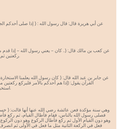
عن أبي هريرة قال: قال رسول الله : { إذا صلى أحدكم الجم
عن كعب بن مالك قال: {.. كان – يعني رسول الله – إذا قدم 
ركعتين ثم جلس للناس } [أخرجه الشيخان].
عن جابر بن عبد الله قال: { كان رسول الله يعلمنا الاستخارة
القرآن يقول: (إذا هم أحدكم بالأمر فليركع ركعتين م
استخيرك بعلمك …) } [أخرجه البخاري].
وهي سنة مؤكدة فعن عائشة رضي الله عنها أنها قالت: { 
فصلى رسول الله بالناس، فقام فأطال القيام، ثم ركع فأطا
وهو دون القيام الأول ثم ركع فأطال الركوع وهو دون الركوع
فعل في الركعة الثانية مثل ما فعل في الأولى ثم ان