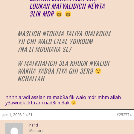
LOUKAN MATVALIDICH NÉWTA
3LIK MDR
MA3LICH NTOUMA TALIYA DIALKOUM
YJI CHI WALD L7LAL YDIKOUM
7NA LI MOURANA SE7
W MATKHAFICH 3LA KHOUK NVALIDI
WAKHA YAB9A FIYA GHI 3ER9
NCHALLAH
hhhh a wdi asslan ra mab9a fik walo mdr mhm allah
y3awnék tkt rani nad3i m3ak
juin 1, 2008 à 4:31
#252774
hafid
Membre