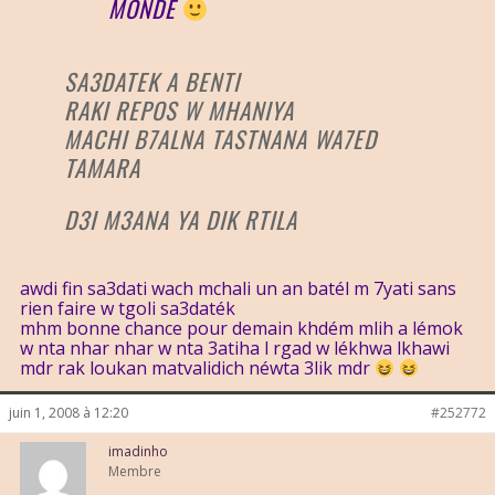
MONDE
SA3DATEK A BENTI
RAKI REPOS W MHANIYA
MACHI B7ALNA TASTNANA WA7ED
TAMARA
D3I M3ANA YA DIK RTILA
awdi fin sa3dati wach mchali un an batél m 7yati sans
rien faire w tgoli sa3daték
mhm bonne chance pour demain khdém mlih a lémok
w nta nhar nhar w nta 3atiha l rgad w lékhwa lkhawi
mdr rak loukan matvalidich néwta 3lik mdr
juin 1, 2008 à 12:20
#252772
imadinho
Membre