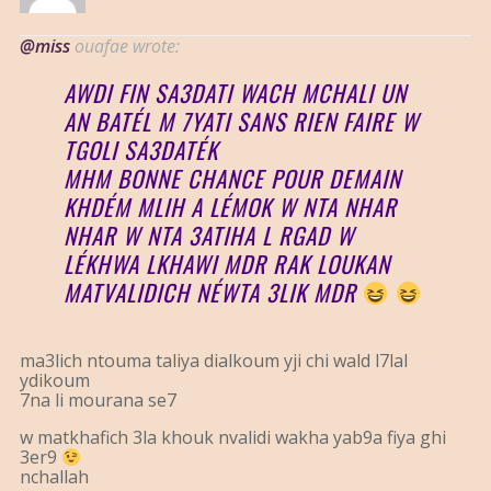
@miss
ouafae wrote:
AWDI FIN SA3DATI WACH MCHALI UN
AN BATÉL M 7YATI SANS RIEN FAIRE W
TGOLI SA3DATÉK
MHM BONNE CHANCE POUR DEMAIN
KHDÉM MLIH A LÉMOK W NTA NHAR
NHAR W NTA 3ATIHA L RGAD W
LÉKHWA LKHAWI MDR RAK LOUKAN
MATVALIDICH NÉWTA 3LIK MDR
ma3lich ntouma taliya dialkoum yji chi wald l7lal
ydikoum
7na li mourana se7
w matkhafich 3la khouk nvalidi wakha yab9a fiya ghi
3er9
nchallah