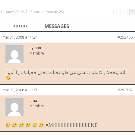
10 sujets de 16 à 25 (sur un total de 25)
←
1
2
MESSAGES
AUTEUR
mai 31, 2008 à 11:24
#252766
ayman
Membre
الله ينجحكم كاملين مشي غي فليمتحنات ,حتى فحياتكم , آآآمين
mai 31, 2008 à 11:37
#252767
tima
Membre
AMIIIIIIIIIIIIIIIIIIIIIIIIINE