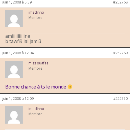
juin 1, 2008 à 5:39
#252768
imadinho
Membre
amiiiiiiiiiiine
b tawfi9 lal jami3
juin 1, 2008 à 12:04
#252769
miss ouafae
Membre
Bonne chance à ts le monde
juin 1, 2008 à 12:09
#252770
imadinho
Membre