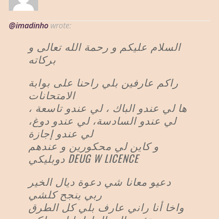
@imadinho
wrote:
السلام عليكم و رحمة الله تعالى و
بركاته
راكم عارفين بلي راحنا على بوابة
الامتحانات
ها لي عندو الباك ، لي عندو تاسعة ،
لي عندو السادسة، لي عندو دوغ،
لي عندو إجازة
و كاين لي محكورين و عندهم
دوبليكي DEUG W LICENCE
دعيو معانا شي دعوة ديال الخير
ربي ينجح كلشي
واخا أنا راني عارف بلي كل الطرق