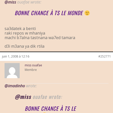
@miss
ouafae wrote:
BONNE CHANCE À TS LE MONDE
sa3datek a benti
raki repos w mhaniya
machi b7alna tastnana wa7ed tamara
d3i m3ana ya dik rtila
juin 1, 2008 à 12:16
#252771
miss ouafae
Membre
@imadinho
wrote:
@miss
ouafae wrote:
BONNE CHANCE À TS LE