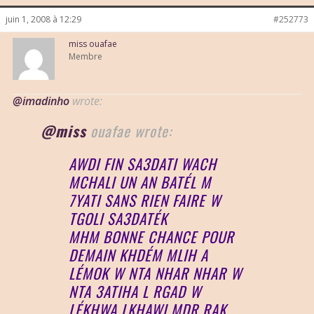
juin 1, 2008 à 12:29
#252773
miss ouafae
Membre
@imadinho
wrote:
@miss
ouafae wrote:
AWDI FIN SA3DATI WACH
MCHALI UN AN BATÉL M
7YATI SANS RIEN FAIRE W
TGOLI SA3DATÉK
MHM BONNE CHANCE POUR
DEMAIN KHDÉM MLIH A
LÉMOK W NTA NHAR NHAR W
NTA 3ATIHA L RGAD W
LÉKHWA LKHAWI MDR RAK