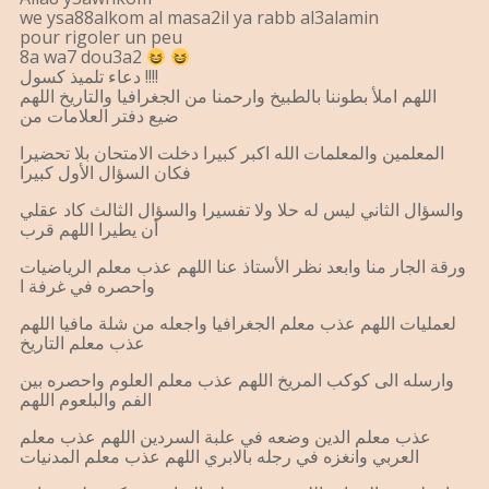
we ysa88alkom al masa2il ya rabb al3alamin
pour rigoler un peu
8a wa7 dou3a2
دعاء تلميذ كسول !!!!
اللهم املأ بطوننا بالطبيخ وارحمنا من الجغرافيا والتاريخ اللهم
ضيع دفتر العلامات من
المعلمين والمعلمات الله اكبر كبيرا دخلت الامتحان بلا تحضيرا
فكان السؤال الأول كبيرا
والسؤال الثاني ليس له حلا ولا تفسيرا والسؤال الثالث كاد عقلي
أن يطيرا اللهم قرب
ورقة الجار منا وابعد نظر الأستاذ عنا اللهم عذب معلم الرياضيات
واحصره في غرفة ا
لعمليات اللهم عذب معلم الجغرافيا واجعله من شلة مافيا اللهم
عذب معلم التاريخ
وارسله الى كوكب المريخ اللهم عذب معلم العلوم واحصره بين
الفم والبلعوم اللهم
عذب معلم الدين وضعه في علبة السردين اللهم عذب معلم
العربي وانغزه في رجله بالابري اللهم عذب معلم المدنيات