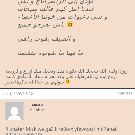
تؤدي إلى الراطراباج و لكن
عندنا امل كبير فالله سبحانه
و شي دعيوات من خوتنا الأعضاء
باش نفرحو جميع
و الصيف يفوت زاهي
ما فينا ما نفوتوه بفقصة
روح اولدي الله ينجحك الله يكون منك ويجعل منك ازرع والزريعة
….روح اولدي الله يغلبك على ولاد لحرام …هاد الدعاوي كانت
تقولهم لي حنا الله يدكرها بخير
juin 1, 2008 à 5:32
#252775
manara
Membre
fi khater Misk we ga3 li ra8om yfawtou limti7anat
Alla8 y3awnkom