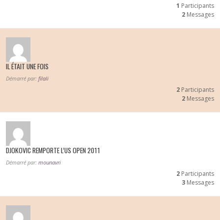
1
Participants
2
Messages
IL ÉTAIT UNE FOIS
Démarré par:
filali
2
Participants
2
Messages
DJOKOVIC REMPORTE L’US OPEN 2011
Démarré par:
mounavri
2
Participants
3
Messages