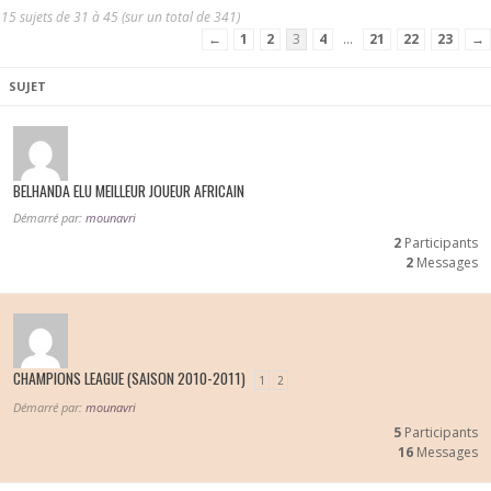
15 sujets de 31 à 45 (sur un total de 341)
←
1
2
3
4
…
21
22
23
→
SUJET
BELHANDA ELU MEILLEUR JOUEUR AFRICAIN
Démarré par:
mounavri
2
Participants
2
Messages
CHAMPIONS LEAGUE (SAISON 2010-2011)
1
2
Démarré par:
mounavri
5
Participants
16
Messages