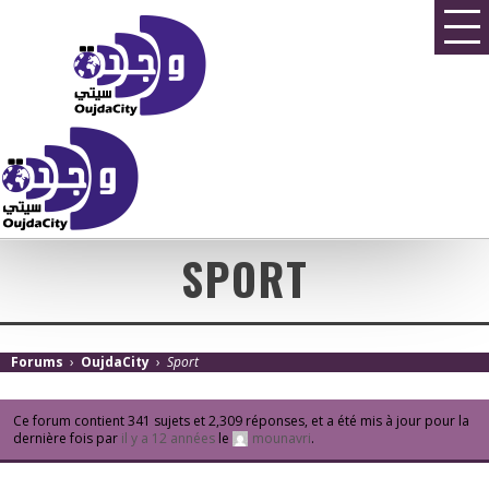
SPORT
Forums
›
OujdaCity
›
Sport
Ce forum contient 341 sujets et 2,309 réponses, et a été mis à jour pour la
dernière fois par
il y a 12 années
le
mounavri
.