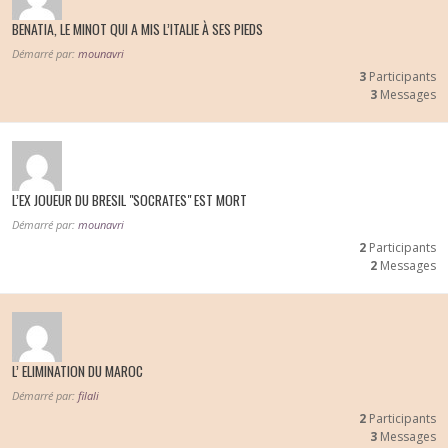
BENATIA, LE MINOT QUI A MIS L’ITALIE À SES PIEDS
Démarré par:
mounavri
3
Participants
3
Messages
L’EX JOUEUR DU BRESIL "SOCRATES" EST MORT
Démarré par:
mounavri
2
Participants
2
Messages
L’ ELIMINATION DU MAROC
Démarré par:
filali
2
Participants
3
Messages