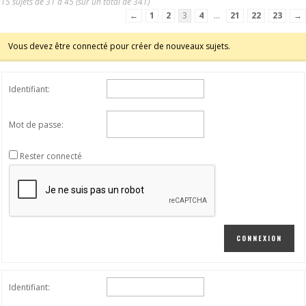
15 sujets de 31 à 45 (sur un total de 341)
←
1
2
3
4
…
21
22
23
→
Vous devez être connecté pour créer de nouveaux sujets.
Identifiant:
Mot de passe:
Rester connecté
CONNEXION
Identifiant: