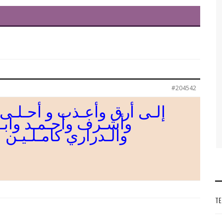
#204542
إلـى أرق وأعـذب و أحـلـى 
وأشـرف وأحـمـد وابـ
والـدراري كامـلـيـن 
TE