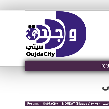
FOR
ى
Forums
›
OujdaCity
›
NOUKAT (Blagues) (^_^)
›
حـلـى