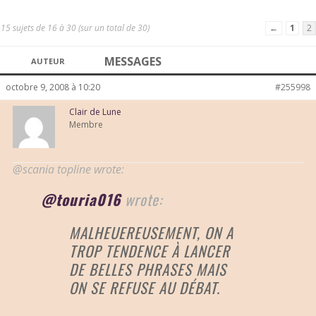
15 sujets de 16 à 30 (sur un total de 30)
←
1
2
MESSAGES
AUTEUR
octobre 9, 2008 à 10:20
#255998
Clair de Lune
Membre
@scania topline wrote:
@touria016
wrote:
MALHEUEREUSEMENT, ON A
TROP TENDENCE À LANCER
DE BELLES PHRASES MAIS
ON SE REFUSE AU DÉBAT.