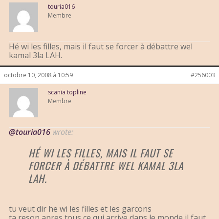
touria016
Membre
Hé wi les filles, mais il faut se forcer à débattre wel
kamal 3la LAH.
octobre 10, 2008 à 10:59
#256003
scania topline
Membre
@touria016
wrote:
HÉ WI LES FILLES, MAIS IL FAUT SE
FORCER À DÉBATTRE WEL KAMAL 3LA
LAH.
tu veut dir he wi les filles et les garcons
ta reson apres tous ce qui arrive dans le monde il faut