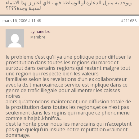
ويوجد به منزل للدعارة أو الوساطة فيها، فأي اعتزاز بهذا الانتماء
لمدينة وجدة؟؟؟؟
mars 16, 2006 à 11:48
#211688
aymane bxl.
Membre
le probleme c’est qu’il ya une politique pour diffuser la
prostitution dans toutes les regions du maroc et
surtout dans certains regions qui restent malgre tout
une region qui respecte bien les valeurs
familiales.selon les revelations d’un ex collaborateur
avec la d.s.t marocaine,ce service est inplique dans ce
genre de trafic illegale pour allimenter les caisses
noires .
alors qu’attendons maintenant;une diffusion totale de
la prostitution dans toutes les regions,et ce n’est pas
seulement dans les regins qui marque ce phenomene
comme alhajab,khnifra…
c’est la honte pour nous les marocains qui n’acceptent
pas que quelqu’un insulte notre reputation.vraiment
dommage.