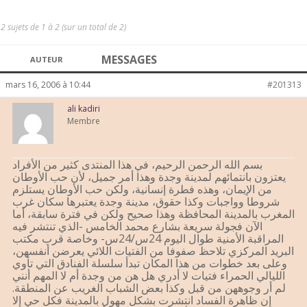
2 sujets de 1 à 2 (sur un total de 2)
MESSAGES
AUTEUR
mars 16, 2006 à 10:44
#201313
ali kadiri
Membre
بسم الله الرحمن الرحيم، في هذا المنتدى كثير من الأفراد
يعتزون بانتمائهم لمدينة وجدة وهذا أمر جميل، لأن حب الأوطان
من الإيمان، وهذه فطرة إنسانية، ولكن حب الأوطان يستلزم
شروطا وواجبات وكذا حقوق، مدينة وجدة يعتبرها سكان غرب
المغرب بالمدينة المحافظة وهذا صحيح ولكن في فترة سابقة، أما
الآن فجولة سريعة بشارع محمد الخامس -الذي تنتشر فيه
المراقبة الأمنية طوال اليوم 24س/24س- وخاصة قرب مكتب
البريد المركزي تلاحظ صفوفا من الفتيات اللائي يعرضن أنفسهن،
وعلى بعد خطوات من هذا المكان تبدأ سلسلة الفنادق التي تأوي
الليالي الحمراء فتيات لا أدري هل هن من وجدة أم لا المهم أنني
لم أر وجوههن من قبل وكذا بعض الشباب الغريب عن المنطقة.
إن ظاهرة الفساد انتشرت بشكل مهول بالمدينة فكل حي إلا