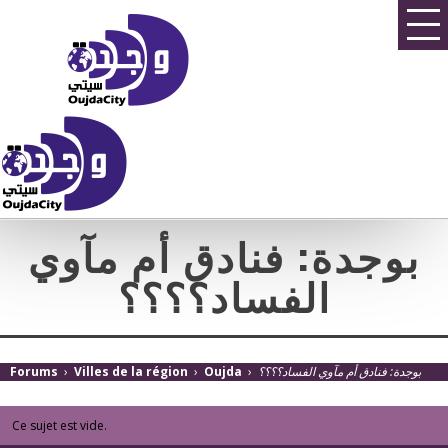
بوجدة: فنادق أم مآوي
الفساد؟؟؟؟
Forums
›
Villes de la région
›
Oujda
›
بوجدة: فنادق أم مآوي الفساد؟؟؟؟
Ce sujet est vide.