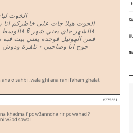
TE
الخوت لبا
SA
الخوت هيلا جات على خاطركم انا 
فالشهر جاي يعني 
HU
قمن الهوتيل فوجدة يعني بيت فيه نا
جوج انا وصاحبي + تلفزة ودوش 
NA
 ana o sahbi ..wala ghi ana rani faham ghalat.
#275651
dna khadma f pc w3anndna rir pc wahad ?
bni w3ad sawal