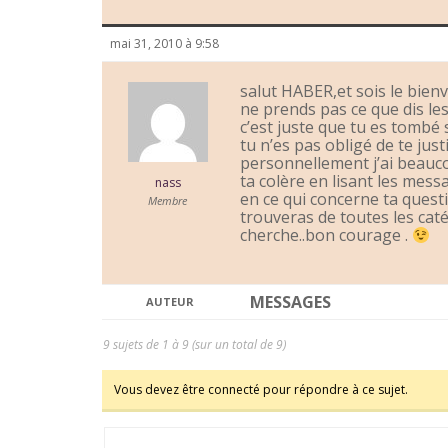
mai 31, 2010 à 9:58
salut HABER,et sois le bien
ne prends pas ce que dis les
c’est juste que tu es tombé 
tu n’es pas obligé de te just
personnellement j’ai beaucou
ta colère en lisant les mess
nass
en ce qui concerne ta questi
Membre
trouveras de toutes les caté
cherche..bon courage .
MESSAGES
AUTEUR
9 sujets de 1 à 9 (sur un total de 9)
Vous devez être connecté pour répondre à ce sujet.