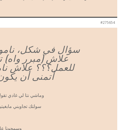
#275654
سؤال في شكل، نام!!!
علاش (مبرر واه) 
للعمل؟؟؟ علاش نام
أتمنى أن يكون
وماشي نتا لي غادي تقولي
سولتك تجاوبني مابغي
وسمحونا علا