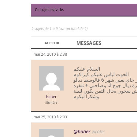
Ce sujet est vide.
9 sujets de 1 à 9 (sur un total de 9)
MESSAGES
AUTEUR
mai 24, 2010 à 2:38
السلام عليكم
الخوت لباس عليكم كيراكوم
الخوت هيلا جات على خاطركم انا بغيت نمشي لوجدة فالشهر جاي يعني شهر 6 فالوسط ديالو
ة ديال جوج انا وصاحبي + تلفزة
 سخون بحال الثمن يكون لليلة
وشكرا ليكوم
haber
Membre
mai 25, 2010 à 2:03
@haber
wrote: