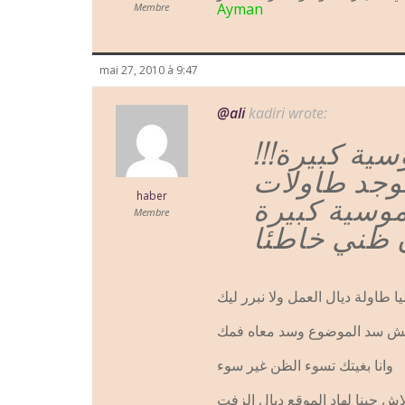
Ayman
Membre
mai 27, 2010 à 9:47
@ali
kadiri wrote:
وسية كبيرة
توجد طاولات
وسية كبيرة
haber
Membre
 ظني خاطئا
ا طاولة ديال العمل ولا نبرر ليك
تيش سد الموضوع وسد معاه فمك
وانا بغيتك تسوء الظن غير سوء
ش جينا لهاد الموقع ديال الزفت