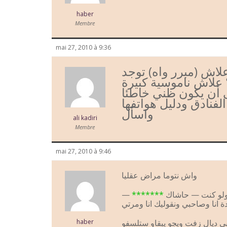
haber
Membre
mai 27, 2010 à 9:36
لاش (مبرر واه) توجد
علاش ناموسية كبيرة
 أن يكون ظني خاطئا
فنادق ودليل هواتفها
واسأل
ali kadiri
Membre
mai 27, 2010 à 9:46
واش نتوما مراض عقليا
—
*******
 انا وصاحبي ونقوليك انا ومرتي
haber
ي ديال زفت ويجو يبقاو ستلسفو