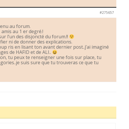
#275657
venu au forum.
 amis au 1 er degré.!
sur l’un des disjoncté du forum.!!
ifier ni de donner des explications.
p ris en lisant ton avant dernier post..j’ai imaginé
ages de HAFID et de ALI..
on, tu peux te renseigner une fois sur place, tu
gories..je suis sure que tu trouveras ce que tu