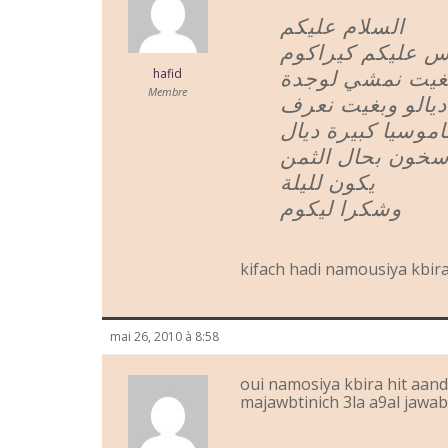
السلام عليكم
س عليكم كيراكوم
بغيت نمشي لوجدة
hafid
Membre
شهر 6 فالوسط ديالو وبغيت نعرف
موسيا كبيرة ديال
سخون بحال الثمن
يكون لليلة
وشكرا ليكوم
kifach hadi namousiya kbira
mai 26, 2010 à 8:58
oui namosiya kbira hit aan
majawbtinich 3la a9al jawa