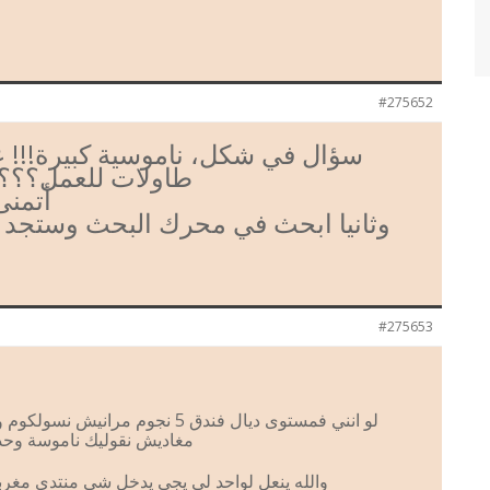
#275652
سؤال في شكل، ناموسية كبيرة!!! ع
طاولات للعمل؟؟؟ 
أتمنى
وثانيا ابحث في محرك البحث وستجد ال
#275653
لو انني فمستوى ديال فندق 5 نجوم مرانيش نسولكوم ولو كنت — حاشاك
مغاديش نقوليك ناموسة وحدة
والله ينعل لواحد لي يجي يدخل شي منتدى مغرب