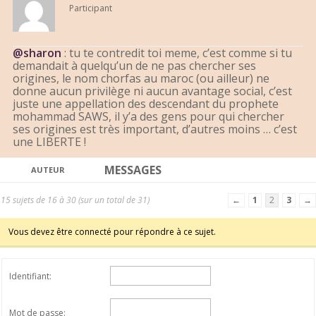
Participant
@sharon
: tu te contredit toi meme, c’est comme si tu
demandait à quelqu’un de ne pas chercher ses
origines, le nom chorfas au maroc (ou ailleur) ne
donne aucun privilège ni aucun avantage social, c’est
juste une appellation des descendant du prophete
mohammad SAWS, il y’a des gens pour qui chercher
ses origines est très important, d’autres moins … c’est
une LIBERTE !
MESSAGES
AUTEUR
15 sujets de 16 à 30 (sur un total de 31)
←
1
2
3
→
Vous devez être connecté pour répondre à ce sujet.
Identifiant:
Mot de passe: