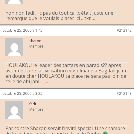
non non fadi ….c pas du tout ca…c ètait juste une
remarque que je voulais placer ici …tkt….
octobre 25, 2006 à 1:45
#212142
sharon
Membre
HOULAKOU le leader des tartars en paradis?? apres
avoir detruire la civilisation musulmane a Bagdad,je m
en doute cher HOULAKOU ta place ne sera pas loin de
celle de abi jahl …….
octobre 25, 2006 à 3:25
#212143
fadi
Membre
Par contre Sharon serait l’invité special: Une chambre
de luxe dans le plus grand palace de l’enfer