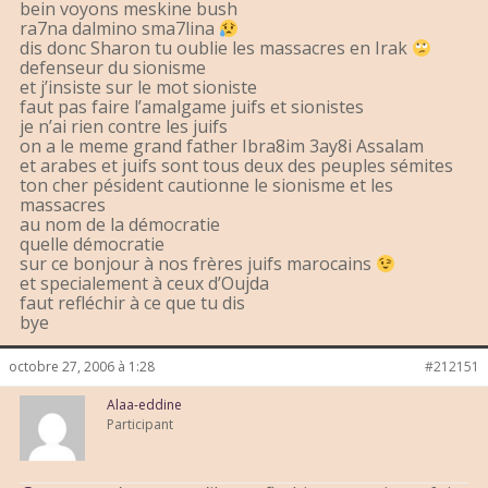
bein voyons meskine bush
ra7na dalmino sma7lina
dis donc Sharon tu oublie les massacres en Irak
defenseur du sionisme
et j’insiste sur le mot sioniste
faut pas faire l’amalgame juifs et sionistes
je n’ai rien contre les juifs
on a le meme grand father Ibra8im 3ay8i Assalam
et arabes et juifs sont tous deux des peuples sémites
ton cher pésident cautionne le sionisme et les
massacres
au nom de la démocratie
quelle démocratie
sur ce bonjour à nos frères juifs marocains
et specialement à ceux d’Oujda
faut refléchir à ce que tu dis
bye
octobre 27, 2006 à 1:28
#212151
Alaa-eddine
Participant