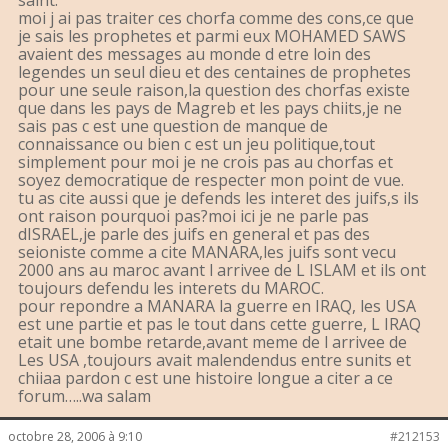
saint.
moi j ai pas traiter ces chorfa comme des cons,ce que
je sais les prophetes et parmi eux MOHAMED SAWS
avaient des messages au monde d etre loin des
legendes un seul dieu et des centaines de prophetes
pour une seule raison,la question des chorfas existe
que dans les pays de Magreb et les pays chiits,je ne
sais pas c est une question de manque de
connaissance ou bien c est un jeu politique,tout
simplement pour moi je ne crois pas au chorfas et
soyez democratique de respecter mon point de vue.
tu as cite aussi que je defends les interet des juifs,s ils
ont raison pourquoi pas?moi ici je ne parle pas
dISRAEL,je parle des juifs en general et pas des
seioniste comme a cite MANARA,les juifs sont vecu
2000 ans au maroc avant l arrivee de L ISLAM et ils ont
toujours defendu les interets du MAROC.
pour repondre a MANARA la guerre en IRAQ, les USA
est une partie et pas le tout dans cette guerre, L IRAQ
etait une bombe retarde,avant meme de l arrivee de
Les USA ,toujours avait malendendus entre sunits et
chiiaa pardon c est une histoire longue a citer a ce
forum…..wa salam
octobre 28, 2006 à 9:10
#212153