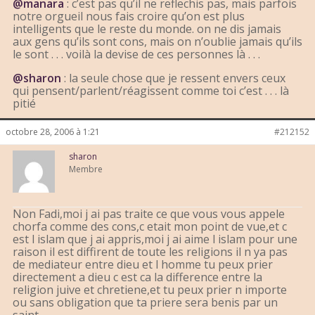
@manara
: c’est pas qu’il ne reflechis pas, mais parfois
notre orgueil nous fais croire qu’on est plus
intelligents que le reste du monde. on ne dis jamais
aux gens qu’ils sont cons, mais on n’oublie jamais qu’ils
le sont . . . voilà la devise de ces personnes là . . .
@sharon
: la seule chose que je ressent envers ceux
qui pensent/parlent/réagissent comme toi c’est . . . là
pitié
octobre 28, 2006 à 1:21
#212152
sharon
Membre
Non Fadi,moi j ai pas traite ce que vous vous appele
chorfa comme des cons,c etait mon point de vue,et c
est l islam que j ai appris,moi j ai aime l islam pour une
raison il est diffirent de toute les religions il n ya pas
de mediateur entre dieu et l homme tu peux prier
directement a dieu c est ca la difference entre la
religion juive et chretiene,et tu peux prier n importe
ou sans obligation que ta priere sera benis par un