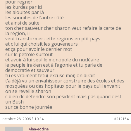
pour regner
les kurdes par ici
les alouites par là
les sunnites de l’autre côté
et ainsi de suite
ton cher sauveur cher sharon veut refaire la carte de
la région, il
veut transformer cette regions en ptit pays
et c lui qui choisit les gouveneurs
et ça pour avoir le dernier mot
sur le petrole surtout
et avoir à lui seul le monopole du nucléaire
le peuple irakien est à l’agonie et tu parle de
democratie et sauveur
tu es vraiment tétu( excuse moi) on dirait
t’a déjà vu un envahisseur construire des écoles et des
mosquées ou des hopitaux pour le pays qu’il envahit
on se reveille sharon
c bien de defendre son pésident mais pas quand c’est
un Bush
sur ce bonne journée
octobre 28, 2006 à 10:34
#212154
Alaa-eddine