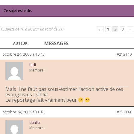
Ce sujet est vide.
15 sujets de 16 à 30 (sur un total de 31)
←
1
2
3
→
MESSAGES
AUTEUR
octobre 24, 2006 à 10:45
#212140
fadi
Membre
Mais il ne faut pas sous-estimer l’action active de ces
evangilistes Dahlia …
Le reportage fait vraiment peur
octobre 24, 2006 à 11:43
#212141
dahlia
Membre