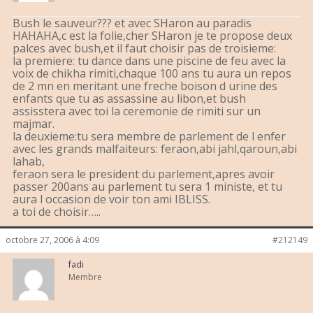
Bush le sauveur??? et avec SHaron au paradis
HAHAHA,c est la folie,cher SHaron je te propose deux
palces avec bush,et il faut choisir pas de troisieme:
la premiere: tu dance dans une piscine de feu avec la
voix de chikha rimiti,chaque 100 ans tu aura un repos
de 2 mn en meritant une freche boison d urine des
enfants que tu as assassine au libon,et bush
assisstera avec toi la ceremonie de rimiti sur un
majmar.
la deuxieme:tu sera membre de parlement de l enfer
avec les grands malfaiteurs: feraon,abi jahl,qaroun,abi
lahab,
feraon sera le president du parlement,apres avoir
passer 200ans au parlement tu sera 1 ministe, et tu
aura l occasion de voir ton ami IBLISS.
a toi de choisir…..
octobre 27, 2006 à 4:09
#212149
fadi
Membre