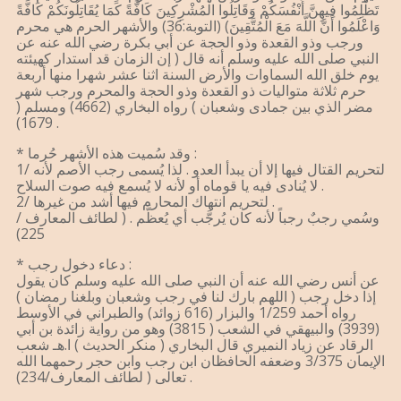
تَظْلِمُوا فِيهِنَّ أَنْفُسَكُمْ وَقَاتِلُوا الْمُشْرِكِينَ كَافَّةً كَمَا يُقَاتِلُونَكُمْ كَافَّةً
وَاعْلَمُوا أَنَّ اللَّهَ مَعَ الْمُتَّقِينَ) (التوبة:36) والأشهر الحرم هي محرم
ورجب وذو القعدة وذو الحجة عن أبي بكرة رضي الله عنه عن
النبي صلى الله عليه وسلم أنه قال ( إن الزمان قد استدار كهيئته
يوم خلق الله السماوات والأرض السنة اثنا عشر شهرا منها أربعة
حرم ثلاثة متواليات ذو القعدة وذو الحجة والمحرم ورجب شهر
مضر الذي بين جمادى وشعبان ) رواه البخاري (4662) ومسلم (
1679) .
* وقد سُميت هذه الأشهر حُرما :
1/ لتحريم القتال فيها إلا أن يبدأ العدو . لذا يُسمى رجب الأصم لأنه
لا يُنادى فيه يا قوماه أو لأنه لا يُسمع فيه صوت السلاح .
2/ لتحريم انتهاك المحارم فيها أشد من غيرها .
وسُمي رجبٌ رجباً لأنه كان يُرجَّب أي يُعظَّم . ( لطائف المعارف /
225)
* دعاء دخول رجب :
عن أنس رضي الله عنه أن النبي صلى الله عليه وسلم كان يقول
إذا دخل رجب ( اللهم بارك لنا في رجب وشعبان وبلغنا رمضان )
رواه أحمد 1/259 والبزار (616 زوائد) والطبراني في الأوسط
(3939) والبيهقي في الشعب ( 3815) وهو من رواية زائدة بن أبي
الرقاد عن زياد النميري قال البخاري ( منكر الحديث ) ا.هـ شعب
الإيمان 3/375 وضعفه الحافظان ابن رجب وابن حجر رحمهما الله
تعالى ( لطائف المعارف/234) .