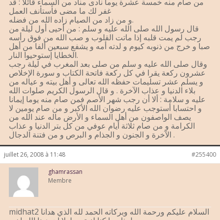
من صام منه خمسة عشرة يوما نادى مناد من السماء قائلا : قد
غفر لك ما مضى فأستأنف العمل
و من زاد من الصيام زاده الله من فضله.
قال رسول الله صلى الله عليه و سلم : من أحيى أول ليلة من
رجب لم يمت قلبه إذا ماتت القلوب و صب الله من فوق رأسه
صبا و خرج من ذنوبه كيوم و لدته أمه و يشفع سبعين ألفا من أهل
الخطايا إستوحيوا النار.
وقال صلى الله عليه و سلم من صلى بعد المغرب في ليلة رجب
عشرون ركعة يقرا في كل ركعة فاتحة الكتاب و سورة الإخلاص
و يسلم عشر تسليمات حفظه الله تعالى و أهل بيته و عياله من
بلاء الدنيا و عذاب الآخرة . و قال الرسول الكريم صلوات الله
عليه و سلامة : ألا أن رجب شهر الأصم فمن صام منه يوما إيمانا
و احتسابا أستوجب عليه رضوان الله الأكبر و من صام يومين لا
يصف الواصفون من أهل السماء و الأرض ماله عند الله من
الكرامة و من صام ثلاثة أيام عوفي من كل بتر الدنيا و عذاب
الآخرة و الجنون و الجذام و البرص و من فتنة الدجال .
juillet 26, 2008 à 11:48
#255400
ghamrassan
Membre
midhat2 السلام عليكم ورحمة الله وبركاته الحمد لله الذي هدانا