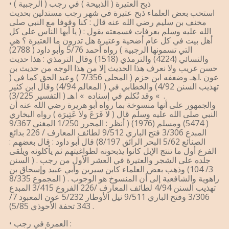
• ذبح العتيرة ( الذبيحة ) في رجب ( الرجبية )
استحب بعض العلماء ذبح عتيرة في شهر رجب مستدلين بحديث
مخنف بن سليم رضي الله عنه قال : كنا وقوفا مع النبي صلى
الله عليه وسلم بعرفات فسمعته يقول : ( يا أيها الناس على كل
أهل بيت في كل عام أضحية وعتيرة هل تدرون ما العتيرة ؟ هي
التي تسمونها الرجبية ) رواه أحمد 5/76 وأبو داود ( 2788)
والنسائي (4224) والترمذي (1518) وقال الترمذي : هذا حديث
حسن غريب ولا نعرف هذا الحديث إلا من هذا الوجه من حديث بن
عون .ا.هـ وضعفه ابن حزم ( المحلى 7/356 ) وعبد الحق كما في (
تهذيب السنن 4/92) والخطابي في ( المعالم 4/94) وقال ابن كثير
» وقد تُكلم في إسناده » ا.هـ ( التفسير 3/225) .
والجمهور على أنها منسوخة بما رواه أبو هريرة رضي الله عنه أن
النبي صلى الله عليه وسلم قال ( لا فَرَعَ ولا عَتِيرَة ) رواه البخاري
( 5474) ومسلم (1976) ( أنظر : المحرر 1/250 المغني 9/367
المبدع 3/306 فتح الباري 9/512 لطائف المعارف / 226 بدائع
الصنائع 5/62 البحر الرائق 8/197) قال أبو داود : قال بعضهم :
الفرع أول ما تنتج الإبل كانوا يذبحونه لطواغيتهم ثم يأكلونه ويلقى
جلده على الشجر والعتيرة في العشر الأول من رجب . ( السنن
3/ 104) وذهب بعض العلماء كابن سيرين وأبي عبيد وإسحاق بن
راهوية والشافعية إلى أن المنسوخ هو الوجوب . ( المجموع 8/335
تهذيب السنن 4/94 لطائف المعارف /226 الفروع 3/415 المبدع
3/306 وفتح الباري 9/511 نيل الأوطار 5/232 عون المعبود 7/
343 تحفة الأحوذي 5/85) .
• العمرة في رجب :