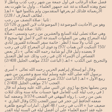
فضل صلاة الرغائب في أول جمعة من شهر رجب كذب وباطل لا
تصح وهذه الصلاة بدعة عند جمهور العلماء … وأول ما ظهرت بعد
الأربعمائة فلذلك لم يعرفها المتقدمون ولم يتكلموا فيها » ا.هـ(
لطائف المعارف / 228) .
ثانيا : صلاة النصف من رجب :
وهو من الأحاديث الموضوعة ( الموضوعات لابن الجوزي 2/126)
ثالثا : صلاة ليلة المعراج :
وهي صلاة تصلى ليلة السابع والعشرين من رجب وتسمى : صلاة
ليلة المعراج وهي من الصلوات المبتدعة التي لا أصل لها صحيح لا
من كتاب ولا سنة ( أنظر : خاتمة سفر السعادة للفيروز أبادي
/150 التنكيت لابن همات /97) ودعوى أن المعراج كان في رجب
لا يعضده دليل قال أبو شامة رحمه الله تعالى » ذكر بعض
القصاص أن الإسراء كان في رجب وذلك عند أهل التعديل
والتجريح عين الكذب » ا.هـ ( الباعث /232 مواهب الجليل 2/408)
.
وقال أبو إسحاق إبراهيم الحربي رحمه الله تعالى » أُسري
برسول الله صلى الله عليه وسلم ليلة سبع وعشرين من شهر
ربيع الأول » ا.هـ ( الباعث /232 شرح مسلم للنووي 2/209 تبيين
العجب /21 مواهب الجليل 2/408 ) .
ومن يصليها يحتج بما رُوي عن النبي صلى الله عليه وسلم أنه قال
( في رجب ليلة كُتب للعامل فيها حسنات مائة سنة وذلك لثلاث
بقين من رجب ..) رواه البيهقي في الشعب 3/374 وضعفه كما
ضعفه الحافظ ابن حجر في تبيين العجب (25) وقال القاري »
ضعيف جدا » الأدب في رجب / 48 أقول : أمارات الوضع ظاهرة
عليه فقد أجمع العلماء على أن أفضل ليلة في السنة ليلة القدر