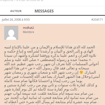
MESSAGES
AUTEUR
juillet 26, 2008 à 9:50
#204171
midhat2
Membre
الحمد لله الذي هدانا للإسلام و الإيمان و من علينا بالإتباع لنبيه
الهادي و إلى الحق و البيان و أرشدنا لشرائعه و إتباع حكمه و
تلاوة القرآن و أنعم علينا بذكره ووفقنا لشكره وأشهد أن سيدنا
محمدا عبده و رسوله المصطفى « صلى الله عليه و سلم « .
أخواتي المسلمات كلنا نعرف أن شهر رجب شهر عظيم عند الله
سبحانه و تعالى فقد قال رسول الله « ص »عن هذا الشهر
المبارك
إن رجب شهر الله و شعبان شهري و رمضان شهر
أمتي).وخلال هذا الشهر المبارك يضاعف الله الحسنات فمن صام
يوما من رجب إيمانا و احتسابا فكأنها صام سنة كاملة
و كذلك كفارة ثلاث سنوات و ثاني يوم من رجب كفارة سنتين و
ثالث يوم كفارة سنة كاملة ثم كل يوم كفارة شهر .
من صام منه سبعة أيام متتابعة غلقت عنه سبعة أبواب جهنم .
من صام منه ثمانية أيام متتابعة فتحت له ثمانية أبواب الجنة. من
صام منه عشرة أيام متتابعة لم يسأل الله شيء حتى أعطاه له .