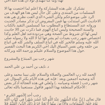
لهذا وما كنا لنهتدى لولا ان هدنا الله اخي
نشكرك على هذه المشاركة ولا اعلم لما اختصت بها الا
المسلمات من المنتدى وعلى كل حال ليس هذا هو الهدف من
الرد على موضوعكم ولكن الشيء الذي الفت نظري هي هذه
الاحاديث التي استدلت بها فمن المفروض ان تذكر مصادر الحديث
ورواته عند المستطاع و المطلوب منا كمسلمين التقيد بالكتاب
والسنة الصحيحة وليس اتباع الهوى فما ذكرت من االا حاديث
ليس لها اي شروط من الصحة وهي مردودةعند اهل العلم وكذا
اختصاص شهر رجب بعبدات لم يشرعها لنا لا الله ولا رسوله صلى
الله عليه وسلم فالخير كله في اتباع السلف والشر كله في اتباع
من خلفه وفي نفس السياق اليك اخي الكريم هذا البحث القصير
حول هذا الموضوع والسلام عليكم ورحمة الله وبركاته.
شهر رجب بين المبتدَع والمشروع
د. نايف بن أحمد بن علي الحمد
الحمد لله رب العالمين والصلاة والسلام على نبينا محمد وعلى
آله وصحبه أجمعين وبعد : فإنه في هذه الأيام يكثر السؤال عن
شهر رجب ( فضله وصيامه ..) ولعلي في هذه العجالة أذكر بعض
الأحكام المتعلقة بهذا الشهر فأقول مستعينا بالله تعالى :
• رجب أحد الأشهر الحُرم
قال تعالى ( إِنَّ عِدَّةَ الشُّهُورِ عِنْدَ اللَّهِ اثْنَا عَشَرَ شَهْراً فِي كِتَابِ اللَّهِ
يَوْمَ خَلَقَ السَّمَاوَاتِ وَالْأَرْضَ مِنْهَا أَرْبَعَةٌ حُرُمٌ ذَلِكَ الدِّينُ الْقَيِّمُ فَلا