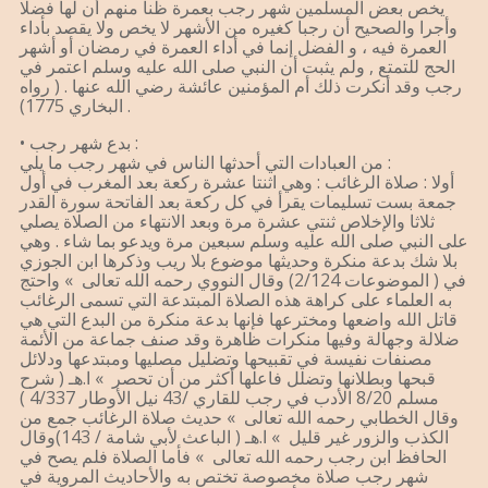
يخص بعض المسلمين شهر رجب بعمرة ظنا منهم أن لها فضلا
وأجرا والصحيح أن رجبا كغيره من الأشهر لا يخص ولا يقصد بأداء
العمرة فيه ، و الفضل إنما في أداء العمرة في رمضان أو أشهر
الحج للتمتع , ولم يثبت أن النبي صلى الله عليه وسلم اعتمر في
رجب وقد أنكرت ذلك أم المؤمنين عائشة رضي الله عنها . ( رواه
البخاري 1775) .
• بدع شهر رجب :
من العبادات التي أحدثها الناس في شهر رجب ما يلي :
أولا : صلاة الرغائب : وهي اثنتا عشرة ركعة بعد المغرب في أول
جمعة بست تسليمات يقرأ في كل ركعة بعد الفاتحة سورة القدر
ثلاثا والإخلاص ثنتي عشرة مرة وبعد الانتهاء من الصلاة يصلي
على النبي صلى الله عليه وسلم سبعين مرة ويدعو بما شاء . وهي
بلا شك بدعة منكرة وحديثها موضوع بلا ريب وذكرها ابن الجوزي
في ( الموضوعات 2/124) وقال النووي رحمه الله تعالى » واحتج
به العلماء على كراهة هذه الصلاة المبتدعة التي تسمى الرغائب
قاتل الله واضعها ومخترعها فإنها بدعة منكرة من البدع التي هي
ضلالة وجهالة وفيها منكرات ظاهرة وقد صنف جماعة من الأئمة
مصنفات نفيسة في تقبيحها وتضليل مصليها ومبتدعها ودلائل
قبحها وبطلانها وتضلل فاعلها أكثر من أن تحصر » ا.هـ ( شرح
مسلم 8/20 الأدب في رجب للقاري /43 نيل الأوطار 4/337 )
وقال الخطابي رحمه الله تعالى » حديث صلاة الرغائب جمع من
الكذب والزور غير قليل » ا.هـ ( الباعث لأبي شامة / 143)وقال
الحافظ ابن رجب رحمه الله تعالى » فأما الصلاة فلم يصح في
شهر رجب صلاة مخصوصة تختص به والأحاديث المروية في