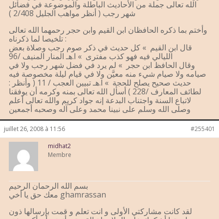
الله تعالى جملة من الأحاديث الباطلة والموضوعة في فضائل
شهر رجب ( أنظر مواهب الجليل 2/408 )
وأختم بما ذكره الحافظان ابن القيم وابن حجر رحمهما الله تعالى
تلخيصا لما ذكرناه :
قال ابن القيم » كل حديث في ذكر صوم رجب وصلاة بعض
الليالي فيه فهو كذب مفترى » ا.هـ المنار المنيف /96
وقال الحافظ ابن حجر » لم يرد في فضل شهر رجب ولا في
صيامه ولا صيام شيء منه معيَّن ولا في قيام ليلة مخصوصة فيه
حديث صحيح يصلح للحجة » ا.هـ تبيين العجب / 11 ( وأنظر :
لطائف المعارف /228 ) أسأل الله تعالى بمنه وكرمه أن يوفقنا
لاتباع السنة واجتناب البدعة إنه جواد كريم والله تعالى أعلم
وصلى الله وسلم على نبينا محمد وعلى آله وصحبه أجمعين
juillet 26, 2008 à 11:56
#255401
midhat2
Membre
بسم الله الرحمان الرحيم
معك حق يا أخي ghamrassan
لقد كانت مشاركتي الأولى و انت تعلم و قمت بإرسالها ذون