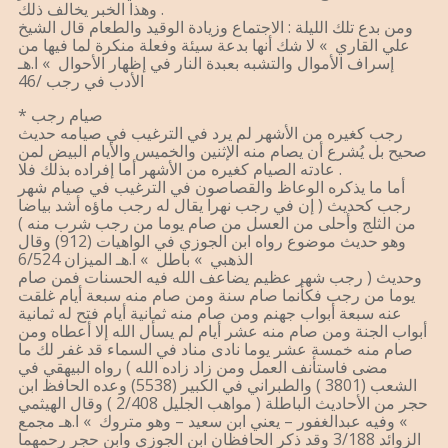
وهذا الخبر يخالف ذلك .
ومن بدع تلك الليلة : الاجتماع وزيادة الوقيد والطعام قال الشيخ
علي القاري » لا شك أنها بدعة سيئة وفعلة منكرة لما فيها من
إسراف الأموال والتشبه بعبدة النار في إظهار الأحوال » ا.هـ
الأدب في رجب /46
* صيام رجب
رجب كغيره من الأشهر لم يرد في الترغيب في صيامه حديث
صحيح بل يُشرع أن يصام منه الإثنين والخميس والأيام البيض لمن
عادته الصيام كغيره من الأشهر أما إفراده بذلك فلا .
أما ما يذكره الوعاظ والقصاصون في الترغيب في صيام شهر
رجب كحديث ( إن في رجب نهرا يقال له رجب ماؤه أشد بياضا
من الثلج وأحلى من العسل من صام يوما من رجب شرب منه )
وهو حديث موضوع رواه ابن الجوزي في الواهيات (912) وقال
الذهبي » باطل » ا.هـ الميزان 6/524
وحديث ( رجب شهر عظيم يضاعف الله فيه الحسنات فمن صام
يوما من رجب فكأنما صام سنة ومن صام منه سبعة أيام غلقت
عنه سبعة أبواب جهنم ومن صام منه ثمانية أيام فتح له ثمانية
أبواب الجنة ومن صام منه عشر أيام لم يسأل الله إلا أعطاه ومن
صام منه خمسة عشر يوما نادى مناد في السماء قد غفر لك ما
مضى فاستأنف العمل ومن زاد زاده الله ) رواه البيهقي في
الشعب (3801 ) والطبراني في الكبير (5538) وعده الحافظ ابن
حجر من الأحاديث الباطلة ( مواهب الجليل 2/408 ) وقال الهيثمي
» وفيه عبدالغفور – يعني ابن سعيد – وهو متروك » ا.هـ مجمع
الزوائد 3/188 وقد ذكر الحافظان ابن الجوزي وابن حجر رحمهما