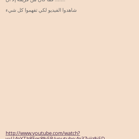
شاهدوا الفيديو لكي تفهموا كل شيء
http://www.youtube.com/watch?
v=U4eYTh8Eqs8%5B/youtube:4e37viiz%5D