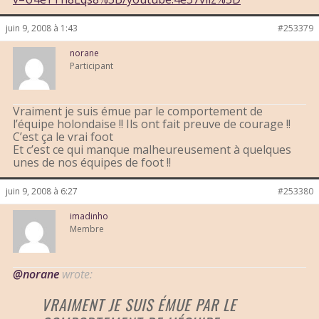
juin 9, 2008 à 1:43
#253379
norane
Participant
Vraiment je suis émue par le comportement de
l’équipe holondaise !! Ils ont fait preuve de courage !!
C’est ça le vrai foot
Et c’est ce qui manque malheureusement à quelques
unes de nos équipes de foot !!
juin 9, 2008 à 6:27
#253380
imadinho
Membre
@norane
wrote:
VRAIMENT JE SUIS ÉMUE PAR LE