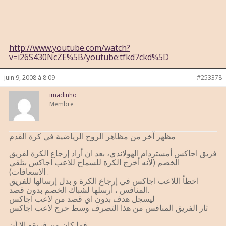
http://www.youtube.com/watch?
v=i26S430NcZE%5B/youtube:tfkd7ckd%5D
juin 9, 2008 à 8:09
#253378
imadinho
Membre
مظهر آخر من مظاهر الروح الرياضية في كرة القدم
فريق اجاكس أمستردام الهولاندي، بعد ان أراد إرجاع الكرة لفريق
الخصم (لأنه أخرج الكرة للسماح للاعب اجاكس بتلقي
الاسعافات) .
اخطأ اللاعب اجاكس في إرجاع الكرة و بدل إرسالها للفريق
المنافس ، أرسلها لشباك الخصم بدون قصد.
ليسجل هدف بدون اي قصد من لاعب اجاكس
ثار الفريق المنافس من هذا التصرف وسط حرج لاعب اجاكس
فما كان من فريقه إلا أن ………