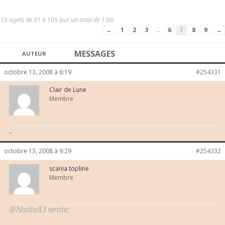
15 sujets de 91 à 105 (sur un total de 130)
←
1
2
3
…
6
7
8
9
→
MESSAGES
AUTEUR
octobre 13, 2008 à 6:19
#254331
Clair de Lune
Membre
..
octobre 13, 2008 à 9:29
#254332
scania topline
Membre
@Nadia83 wrote: