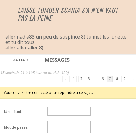
LAISSE TOMBER SCANIA S’A N’EN VAUT
PAS LA PEINE
aller nadia83 un peu de suspince 8) tu met les lunette
et tu dit tous
aller aller aller 8)
MESSAGES
AUTEUR
15 sujets de 91 à 105 (sur un total de 130)
←
1
2
3
…
6
7
8
9
→
Vous devez être connecté pour répondre à ce sujet.
Identifiant:
Mot de passe: