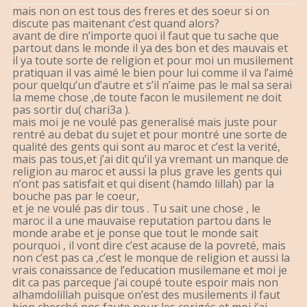
mais non on est tous des freres et des soeur si on
discute pas maitenant c’est quand alors?
avant de dire n’importe quoi il faut que tu sache que
partout dans le monde il ya des bon et des mauvais et
il ya toute sorte de religion et pour moi un musilement
pratiquan il vas aimé le bien pour lui comme il va l’aimé
pour quelqu’un d’autre et s’il n’aime pas le mal sa serai
la meme chose ,de toute facon le musilement ne doit
pas sortir du( chari3a ).
mais moi je ne voulé pas generalisé mais juste pour
rentré au debat du sujet et pour montré une sorte de
qualité des gents qui sont au maroc et c’est la verité,
mais pas tous,et j’ai dit qu’il ya vremant un manque de
religion au maroc et aussi la plus grave les gents qui
n’ont pas satisfait et qui disent (hamdo lillah) par la
bouche pas par le coeur,
et je ne voulé pas dir tous . Tu sait une chose , le
maroc il a une mauvaise reputation partou dans le
monde arabe et je ponse que tout le monde sait
pourquoi , il vont dire c’est acause de la povreté, mais
non c’est pas ca ,c’est le monque de religion et aussi la
vrais conaissance de l’education musilemane et moi je
dit ca pas parceque j’ai coupé toute espoir mais non
alhamdolillah puisque on’est des musilements il faut