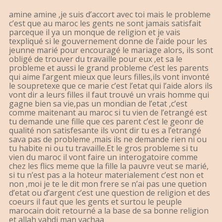
amine amine ,je suis d’accort avec toi mais le probleme
c’est que au maroc les gents ne sont jamais satisfait
parceque il ya un monque de religion et je vais
texpliqué si le gouvernement donne de l’aide pour les
jeunne marié pour encouragé le mariage alors, ils sont
obligé de trouver du travaille pour eux ,et sa le
probleme et aussi le grand probleme c’est les parents
qui aime l’argent mieux que leurs filles,ils vont invonté
le soupretexe que ce marie c’est l’etat qui l’aide alors ils
vont dir a leurs filles il faut trouvé un vrais homme qui
gagne bien sa vie,pas un mondian de l’etat ,c’est
comme maitenant au maroc si tu vien de l’etrangé est
tu demande une fille que ces parent c’est le geonr de
qualité non satisfesante ils vont dir tu es a l’etrangé
sava pas de probleme ,mais ils ne demande rien ni ou
tu habite ni ou tu travaille.Et le gros probleme si tu
vien du maroc il vont faire un interogatoire comme
chez les flics meme que la fille la pauvre veut se marié,
si tu n’est pas a la hoteur materialement c’est non et
non ,moi je te le dit mon frere se n’ai pas une quetion
d’etat ou d’argent c’est une question de religion et des
coeurs il faut que les gents et surtou le peuple
marocain doit retourné a la base de sa bonne religion
et allah yahdi man yachaa