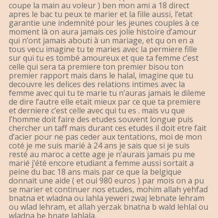
coupe la main au voleur ) ben mon ami a 18 direct
apres le bac tu peux te marier et la fille aussi, l’etat
garantie une indemnité pour les jeunes couples à ce
moment là on aura jamais ces jolie histoire d’amour
qui n’ont jamais abouti à un mariage, et qu on en a
tous vecu imagine tu te maries avec la permiere fille
sur qui tu es tombé amoureux et que ta femme c’est
celle qui sera ta premiere ton premier bisou ton
premier rapport mais dans le halal, imagine que tu
decouvre les delices des relations intimes avec la
femme avec qui tu te marie tu n’auras jamais le dileme
de dire l’autre elle etait mieux par ce que ta premiere
et derniere c’est celle avec qui tu es . mais vu que
l’homme doit faire des etudes souvent longue puis
chercher un taff mais durant ces etudes il doit etre fait
d’acier pour ne pas ceder aux tentations, moi de mon
coté je me suis marié à 24 ans je sais que si je suis
resté au maroc a cette age je n’aurais jamais pu me
marié j’été encore etudiant a femme aussi sortait a
peine du bac 18 ans mais par ce que la belgique
donnait une aide ( et oui 980 euros ) par mois on a pu
se marier et continuer nos etudes, mohim allah yehfad
bnatna et wladna ou lahla yeweri zwaj lebnate lehram
ou wlad lehram, et allah yerzak bnatna b wald lehlal ou
wladna be bnate lahlala.