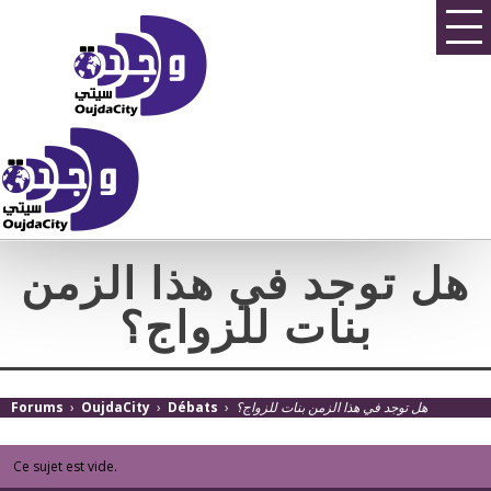
هل توجد في هذا الزمن
بنات للزواج؟
Forums
›
OujdaCity
›
Débats
›
هل توجد في هذا الزمن بنات للزواج؟
Ce sujet est vide.