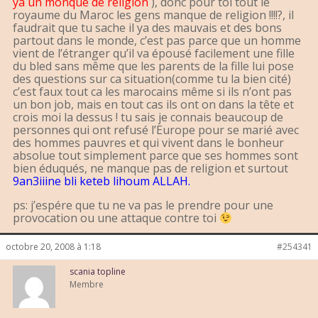
ya un monque de religion
), donc pour toi tout le
royaume du Maroc les gens manque de religion !!!!?, il
faudrait que tu sache il ya des mauvais et des bons
partout dans le monde, c’est pas parce que un homme
vient de l’étranger qu’il va épousé facilement une fille
du bled sans même que les parents de la fille lui pose
des questions sur ca situation(comme tu la bien cité)
c’est faux tout ca les marocains même si ils n’ont pas
un bon job, mais en tout cas ils ont on dans la tête et
crois moi la dessus ! tu sais je connais beaucoup de
personnes qui ont refusé l’Europe pour se marié avec
des hommes pauvres et qui vivent dans le bonheur
absolue tout simplement parce que ses hommes sont
bien éduqués, ne manque pas de religion et surtout
9an3iiine bli keteb lihoum ALLAH.
ps: j’espére que tu ne va pas le prendre pour une
provocation ou une attaque contre toi
octobre 20, 2008 à 1:18
#254341
scania topline
Membre