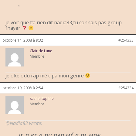
..
je voit que t’a rien dit nadia83,tu connais pas group
fnayer
octobre 14, 2008 à 9:32
#254333
Clair de Lune
Membre
je c ke c du rap mé c pa mon genre
octobre 19, 2008 à 2:54
#254334
scania topline
Membre
@Nadia83 wrote: