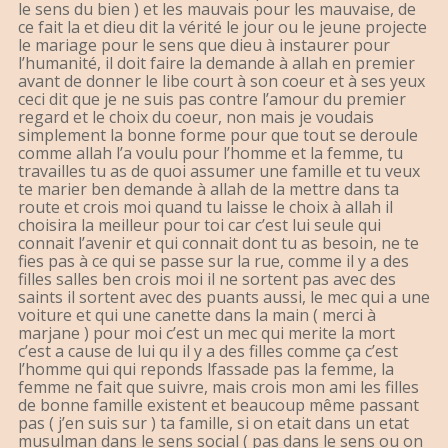
le sens du bien ) et les mauvais pour les mauvaise, de
ce fait la et dieu dit la vérité le jour ou le jeune projecte
le mariage pour le sens que dieu à instaurer pour
l’humanité, il doit faire la demande à allah en premier
avant de donner le libe court à son coeur et à ses yeux
ceci dit que je ne suis pas contre l’amour du premier
regard et le choix du coeur, non mais je voudais
simplement la bonne forme pour que tout se deroule
comme allah l’a voulu pour l’homme et la femme, tu
travailles tu as de quoi assumer une famille et tu veux
te marier ben demande à allah de la mettre dans ta
route et crois moi quand tu laisse le choix à allah il
choisira la meilleur pour toi car c’est lui seule qui
connait l’avenir et qui connait dont tu as besoin, ne te
fies pas à ce qui se passe sur la rue, comme il y a des
filles salles ben crois moi il ne sortent pas avec des
saints il sortent avec des puants aussi, le mec qui a une
voiture et qui une canette dans la main ( merci à
marjane ) pour moi c’est un mec qui merite la mort
c’est a cause de lui qu il y a des filles comme ça c’est
l’homme qui qui reponds lfassade pas la femme, la
femme ne fait que suivre, mais crois mon ami les filles
de bonne famille existent et beaucoup même passant
pas ( j’en suis sur ) ta famille, si on etait dans un etat
musulman dans le sens social ( pas dans le sens ou on