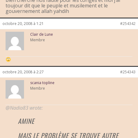
bien cherché nos faute pour les corigés et moi j’ai
toujour dit que le peuple et musilement et le
gouvernement allah yahdih
octobre 20, 2008 à 1:21
#254342
Clair de Lune
Membre
octobre 20, 2008 à 2:27
#254343
scania topline
Membre
@Nadia83 wrote:
AMINE
MAIS LE PROBLÈME SE TROUVE AUTRE