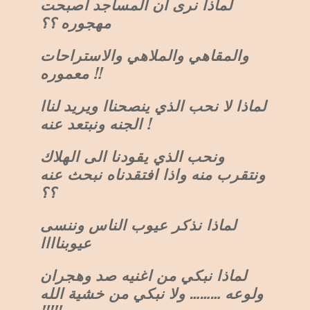
لماذا نرى ان المساجد اصبحت
مهجوره ؟؟
والمقاهي والملاهي والاستراحات
معموره !!
لماذا لا نحب الذي ينصحناا ويريد لناا
الجنه ونبتعد عنه !
ونحب الذي يقودنا الى الهلاك
ونتقرب منه واذا افتقدناه نبحث عنه
؟؟
لماذا نذكر عيوب الناس وننسى
عيوبناااا
لماذا نبكي من اغنيه صد وهجران
ولوعه ……… ولا نبكي من خشية الله