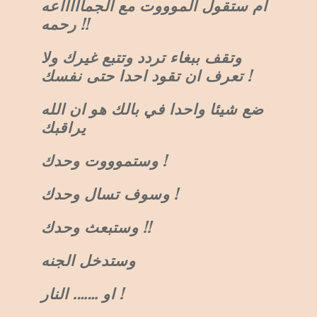
ام ستقول الموووت مع الجماااااعه
رحمه !!
وتقف ببغاء تردد وتتبع غيرك ولا
تعرف ان تقود احدا حتى نفسك !
ضع شيئا واحدا في بالك هو ان الله
يراقبك
وستموووت وحدك !
وسوف تسال وحدك !
وستبعث وحدك !!
وستدخل الجنه
او ……. النار !