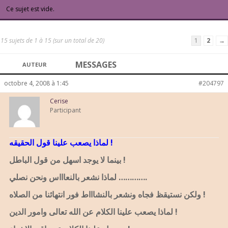
Ce sujet est vide.
15 sujets de 1 à 15 (sur un total de 20)
1
2
→
MESSAGES
AUTEUR
octobre 4, 2008 à 1:45
#204797
Cerise
Participant
لماذا يصعب علينا قول الحقيقه !
بينما لا يوجد اسهل من قول الباطل !
لماذا نشعر بالنعاااس ونحن نصلي ………….
ولكن نستيقظ فجاه ونشعر بالنشاااط فور انتهائنا من الصلاه !
لماذا يصعب علينا الكلام عن الله تعالى وامور الدين !