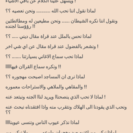
ويسهل علينا الكلام عن باقي الاشياء !
لماذا نقول اننا نحب الله ……….. ونحن نعصيه ؟؟
ونقول اننا نكره الشيطان …… ونحن مطيعين له ومطائطئين
رؤؤسنا لجنده !!
لماذا نحس بالملل عند قراة مقال ديني ….. ؟؟
ونشعر بالفضول عند قراة مقال عن اي شي اخر !
لماذا نحب سماع الاغاني بسيارتنا ……. ؟؟
ونكره سماع القراان فيهااااا !!
لماذا نرى ان المساجد اصبحت مهجوره ؟؟
والمقاهي والملاهي والاستراحات معموره !!
لماذا لا نحب الذي ينصحناا ويريد لناا الجنه ونبتعد عنه !
ونحب الذي يقودنا الى الهلاك ونتقرب منه واذا افتقدناه نبحث عنه
؟؟
لماذا نذكر عيوب الناس وننسى عيوبناااا
لماذا نبكي من اغنيه صد وهجران ولوعه ……… ولا نبكي من