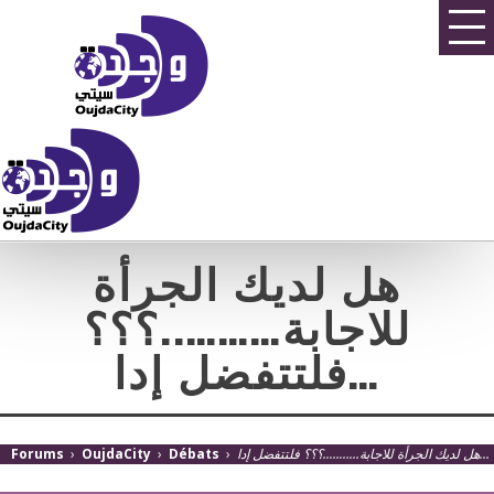
هل لديك الجرأة
للاجابة………..؟؟؟
فلتتفضل إدا…
Forums
›
OujdaCity
›
Débats
›
هل لديك الجرأة للاجابة………..؟؟؟ فلتتفضل إدا…