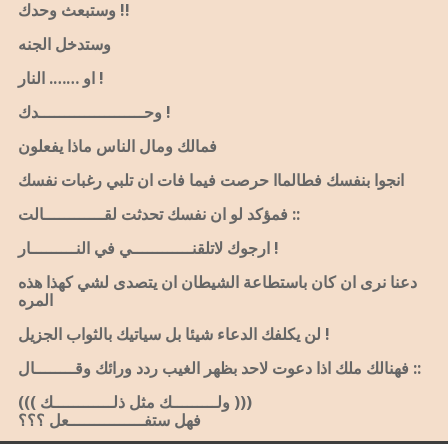
وستبعث وحدك !!
وستدخل الجنه
او ……. النار !
وحـــــــــــــــــــــدك !
فمالك ومال الناس ماذا يفعلون
انجوا بنفسك فطالماا حرصت فيما فات ان تلبي رغبات نفسك
فمؤكد لو ان نفسك تحدثت لقــــــــــــالت ::
ارجوك لاتلقنــــــــــــي في النـــــــــار !
دعنا نرى ان كان باستطاعة الشيطان ان يتصدى لشي كهذا هذه
المره
لن يكلفك الدعاء شيئا بل سياتيك بالثواب الجزيل !
فهنالك ملك اذا دعوت لاحد بظهر الغيب ردد ورائك وقــــــــال ::
((( ولـــــــــك مثل ذلــــــــــــك )))
فهل ستفـــــــــــــــعل ؟؟؟