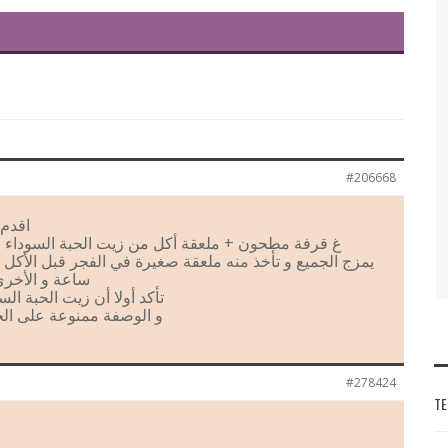
#206668
اقدم 
غ قرفة مطحون + ملعقة أكل من زيت الحبة السوداء + 100غ عسل السدر الطبيعي
يمزج الجميع و تأخذ منه ملعقة صغيرة في الفجر قبل الأكل
ساعة و الأخر
تأكد أولا أن زيت الحبة السوداء
و الوصفة ممنوعة على ال
#278424
TE