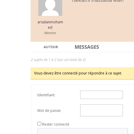
halkatni lhassasia wlah
arsalanmoham
ed
Membre
MESSAGES
AUTEUR
2 sujets de 1 à 2 (sur un total de 2)
Vous devez être connecté pour répondre à ce sujet.
Identifiant:
Mot de passe:
Rester connecté