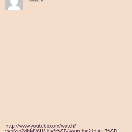
Membre
http://www.youtube.com/watch?
v=p6xnPdhMV6U&hl=fr%5B/youtube:21njgul7%5D