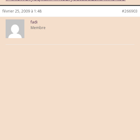
février 25, 2009 à 1:48
#266903
fadi
Membre