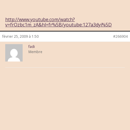
http://www.youtube.com/watch?
v=frOzbc1m_zA&hl=fr%5B/youtube:127a3dyi%5D
février 25, 2009 à 1:50
#266904
fadi
Membre