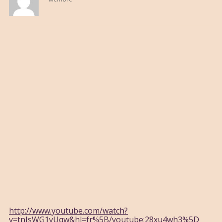
http://www.youtube.com/watch?
v=tnIsWG1yUqw&hl=fr%5B/youtube:28xu4wh3%5D