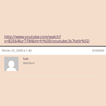
http://www.youtube.com/watch?
v=82S64lurTFM&hl=fr%5B/youtube:3s7txtlr%5D
février 25, 2009 à 1:40
#266900
fadi
Membre