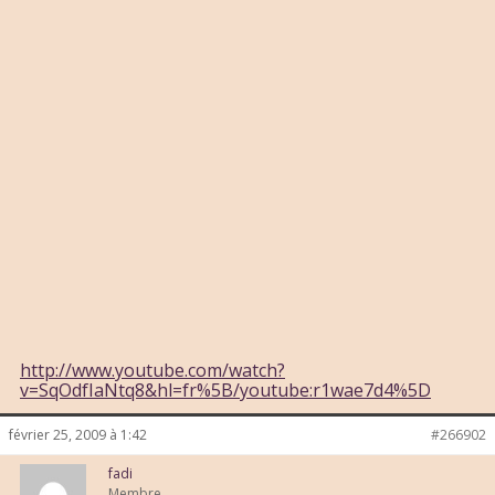
http://www.youtube.com/watch?
v=SqOdfIaNtq8&hl=fr%5B/youtube:r1wae7d4%5D
février 25, 2009 à 1:42
#266902
fadi
Membre