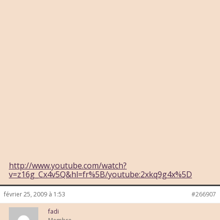
http://www.youtube.com/watch?
v=z16g_Cx4v5Q&hl=fr%5B/youtube:2xkq9g4x%5D
février 25, 2009 à 1:53
#266907
fadi