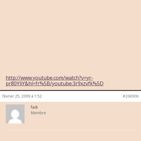
http://www.youtube.com/watch?v=yr-
pr80YliY&hl=fr%5B/youtube:3r9xzvfk%5D
février 25, 2009 à 1:52
#266906
fadi
Membre