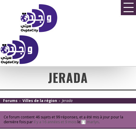
JERADA
Forums
›
Villes de la région
›
Jerada
Ce forum contient 46 sujets et 99 réponses, et a été mis à jour pour la
dernière fois par
il y a 16 années et 9 mois
le
marlyn
.