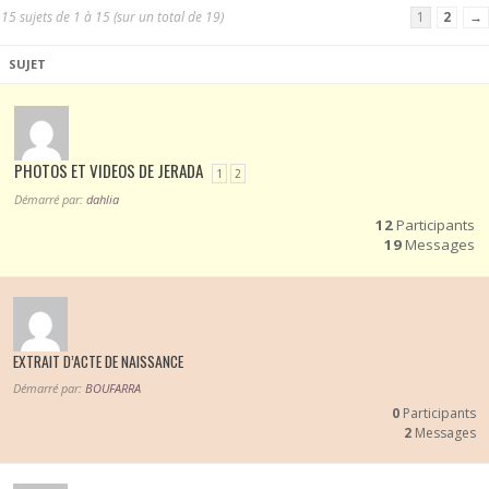
15 sujets de 1 à 15 (sur un total de 19)
1
2
→
SUJET
PHOTOS ET VIDEOS DE JERADA
1
2
Démarré par:
dahlia
12
Participants
19
Messages
EXTRAIT D’ACTE DE NAISSANCE
Démarré par:
BOUFARRA
0
Participants
2
Messages