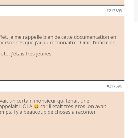
#217895
ffet, je me rappelle bien de cette documentation en
ersonnes que j’ai pu reconnaitre : Omri l’infirmier,
o, j’étais très jeunes.
#217896
avait un certain monsieur qui tenait une
 appelait HOLA
car,il etait trés gros ,on avait
temps,il y’a beaucoup de choses a raconter