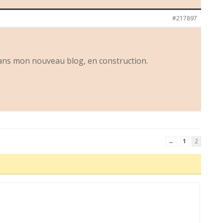
#217897
ans mon nouveau blog, en construction.
←
1
2