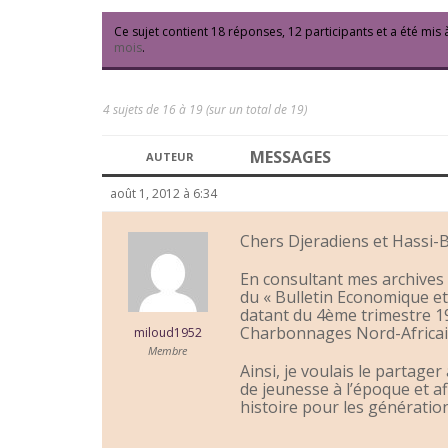
Ce sujet contient 18 réponses, 12 participants et a été mis 
mois
.
4 sujets de 16 à 19 (sur un total de 19)
MESSAGES
AUTEUR
août 1, 2012 à 6:34
Chers Djeradiens et Hassi-Bl
En consultant mes archives p
du « Bulletin Economique et
datant du 4ème trimestre 19
Charbonnages Nord-Africai
miloud1952
Membre
Ainsi, je voulais le partage
de jeunesse à l’époque et a
histoire pour les génératio