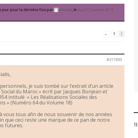
à jour pour la dernière fois par
elias66
, le
il y a 13 années et 11
←
1
2
#217893
alis,
ersonnels, je suis tombé sur l’extrait d’un article
 Social du Maroc » écrit par Jacques Bonjean et
54 intitulé » Les Réalisations Sociales des
ns » (Numéro 64 du Volume 18)
r à vous tous afin de nous souvenir de nos années
fin que ceci reste une marque de ce pan de notre
TE
ns futures.