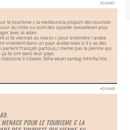
#243687
r le tourisme c la meilleure;la plupart des touriste
pour du chite ou sont des opsede sexuelle;en plus
nger avec al adan.
nt si ils viennet au maroc c pour entendre l arabe
nt vraiment dans un pays arabe.mais si il y as des
i parlent français partous,c meme pas la peinne qui
 ça ils ont dans leur pays.
n industrie li n3awlo 3liha wkan tardag mhir9a hta
#243688
A9.
E MENACE POUR LE TOURISME C LA
ART DES TOURISTE QUI VIENNE AU