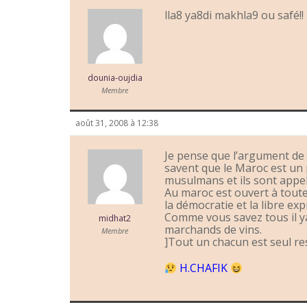
lla8 ya8di makhla9 ou safé!!
dounia-oujdia
Membre
août 31, 2008 à 12:38
Je pense que l’argument de 
savent que le Maroc est un
musulmans et ils sont appel
Au maroc est ouvert à toutes 
la démocratie et la libre exp
Comme vous savez tous il ya
midhat2
marchands de vins.
Membre
]Tout un chacun est seul r
H.CHAFIK