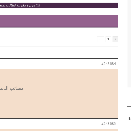
وزيرة مغربية تُطالب بمنع أذان الفجر (نزهة الصقلي ) !!!!!
←
1
2
#243684
مصائب الدنيا
TE
#243685