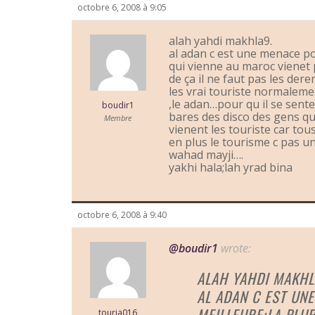
octobre 6, 2008 à 9:05
alah yahdi makhla9.
al adan c est une menace pou
qui vienne au maroc vienet 
de ça il ne faut pas les dere
les vrai touriste normaleme
,le adan…pour qu il se sente
boudir1
bares des disco des gens qu
Membre
vienent les touriste car tous
en plus le tourisme c pas u
wahad mayji….
yakhi hala;lah yrad bina
octobre 6, 2008 à 9:40
@boudir1
wrote:
ALAH YAHDI MAKHL
AL ADAN C EST UN
MEILLEURE;LA PLUP
touria016