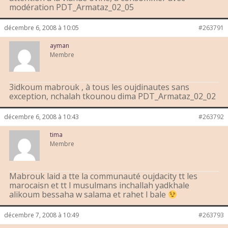
modération PDT_Armataz_02_05
décembre 6, 2008 à 10:05
#263791
ayman
Membre
3idkoum mabrouk , à tous les oujdinautes sans
exception, nchalah tkounou dima PDT_Armataz_02_02
décembre 6, 2008 à 10:43
#263792
tima
Membre
Mabrouk laid a tte la communauté oujdacity tt les
marocaisn et tt l musulmans inchallah yadkhale
alikoum bessaha w salama et rahet l bale
décembre 7, 2008 à 10:49
#263793