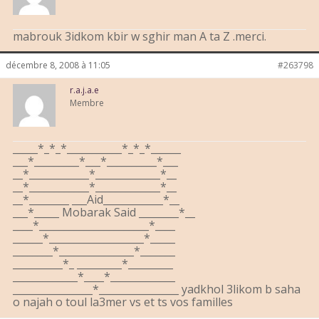
mabrouk 3idkom kbir w sghir man A ta Z .merci.
décembre 8, 2008 à 11:05
#263798
r.a.j.a.e
Membre
_____*_*_*___________*_*_*______
___*_________*___*__________*___
__*____________*_____________*__
__*____________*_____________*__
__*________ ___Aid____________*__
___*_____ Mobarak Said ________*__
____*______________________*____
______*___________________*_____
________*_______________*_______
__________*_ _________*_________
_____________*____*_____________
________________*________________ yadkhol 3likom b saha
o najah o toul la3mer vs et ts vos familles