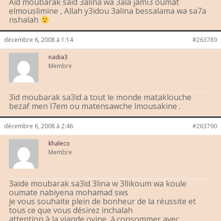
Aid moubarak said 3alina wa 3ala jami3 oumat
elmouslimine , Allah y3idou 3alina bessalama wa sa7a
nshalah
décembre 6, 2008 à 1:14
#263789
nadia3
Membre
3id moubarak sa3id a tout le monde mataklouche
bezaf men l7em ou matensawche lmousakine .
décembre 6, 2008 à 2:46
#263790
khaleco
Membre
3aide moubarak sa3id 3lina w 3llikoum wa koule
oumate nabiyena mohamad sws
je vous souhaite plein de bonheur de la réussite et
tous ce que vous désirez inchalah
attention à la viande ovine, à consommer avec