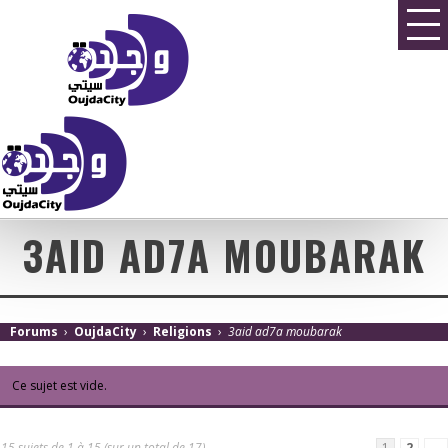
3AID AD7A MOUBARAK
Forums
›
OujdaCity
›
Religions
›
3aid ad7a moubarak
Ce sujet est vide.
15 sujets de 1 à 15 (sur un total de 17)
1
2
→