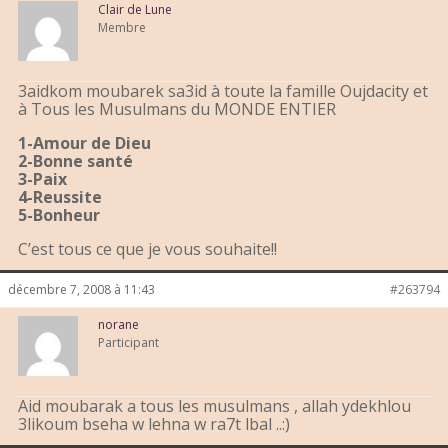
Clair de Lune
Membre
3aidkom moubarek sa3id à toute la famille Oujdacity et
à Tous les Musulmans du MONDE ENTIER
1-Amour de Dieu
2-Bonne santé
3-Paix
4-Reussite
5-Bonheur
C’est tous ce que je vous souhaite!!
décembre 7, 2008 à 11:43
#263794
norane
Participant
Aid moubarak a tous les musulmans , allah ydekhlou
3likoum bseha w lehna w ra7t lbal ..:)