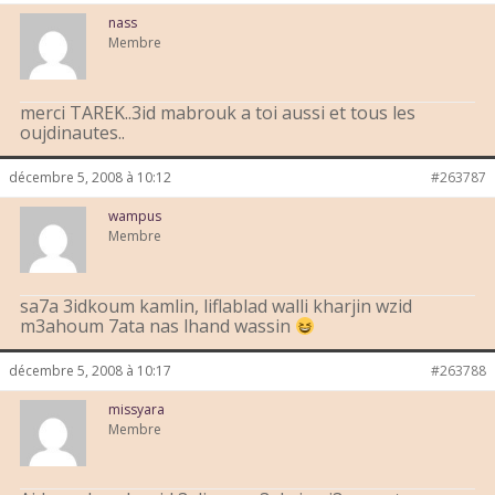
nass
Membre
merci TAREK..3id mabrouk a toi aussi et tous les
oujdinautes..
décembre 5, 2008 à 10:12
#263787
wampus
Membre
sa7a 3idkoum kamlin, liflablad walli kharjin wzid
m3ahoum 7ata nas lhand wassin
décembre 5, 2008 à 10:17
#263788
missyara
Membre