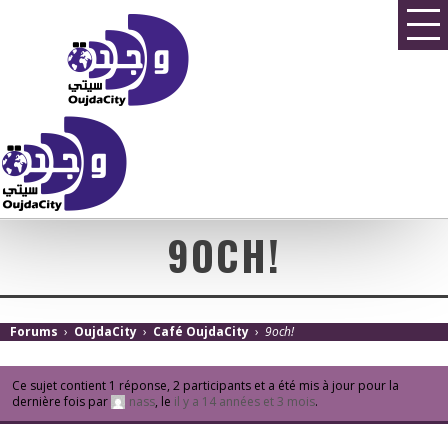
9OCH!
Forums
›
OujdaCity
›
Café OujdaCity
›
9och!
Ce sujet contient 1 réponse, 2 participants et a été mis à jour pour la
dernière fois par
nass
, le
il y a 14 années et 3 mois
.