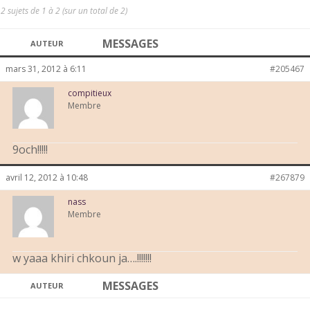
2 sujets de 1 à 2 (sur un total de 2)
MESSAGES
AUTEUR
mars 31, 2012 à 6:11
#205467
compitieux
Membre
9och!!!!!
avril 12, 2012 à 10:48
#267879
nass
Membre
w yaaa khiri chkoun ja….!!!!!!!
MESSAGES
AUTEUR