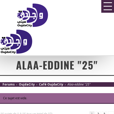
ALAA-EDDINE "25"
Forums
›
OujdaCity
›
Café OujdaCity
›
Alaa-eddine "25"
Ce sujet est vide.
15 sujets de 1 à 15 (sur un total de 37)
1
2
3
→