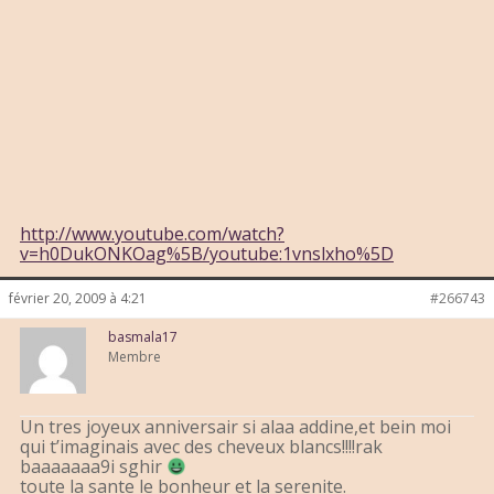
http://www.youtube.com/watch?
v=h0DukONKOag%5B/youtube:1vnslxho%5D
février 20, 2009 à 4:21
#266743
basmala17
Membre
Un tres joyeux anniversair si alaa addine,et bein moi
qui t’imaginais avec des cheveux blancs!!!!rak
baaaaaaa9i sghir
toute la sante le bonheur et la serenite.