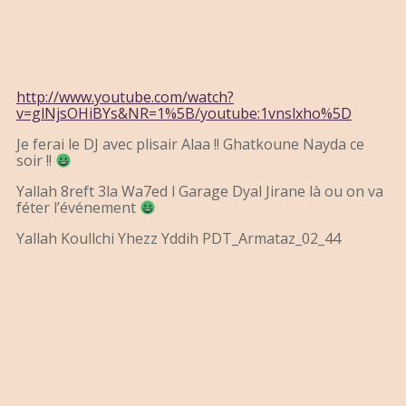
http://www.youtube.com/watch?
v=glNjsOHiBYs&NR=1%5B/youtube:1vnslxho%5D
Je ferai le DJ avec plisair Alaa !! Ghatkoune Nayda ce
soir !!
Yallah 8reft 3la Wa7ed l Garage Dyal Jirane là ou on va
féter l’événement
Yallah Koullchi Yhezz Yddih PDT_Armataz_02_44