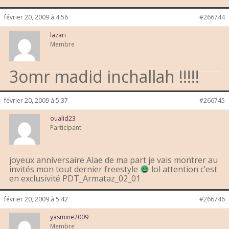
février 20, 2009 à 4:56
#266744
lazari
Membre
3omr madid inchallah !!!!!
février 20, 2009 à 5:37
#266745
oualid23
Participant
joyeux anniversaire Alae de ma part je vais montrer au
invités mon tout dernier freestyle
lol attention c’est
en exclusivité PDT_Armataz_02_01
février 20, 2009 à 5:42
#266746
yasmine2009
Membre