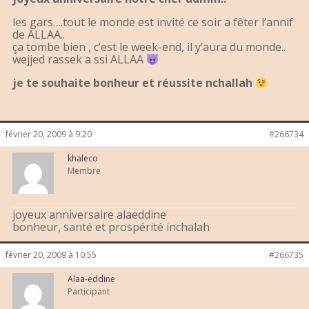
les gars….tout le monde est invité ce soir a fêter l’annif
de ALLAA..
ça tombe bien , c’est le week-end, il y’aura du monde..
wejjed rassek a ssi ALLAA
je te souhaite bonheur et réussite nchallah
février 20, 2009 à 9:20
#266734
khaleco
Membre
joyeux anniversaire alaeddine
bonheur, santé et prospérité inchalah
février 20, 2009 à 10:55
#266735
Alaa-eddine
Participant