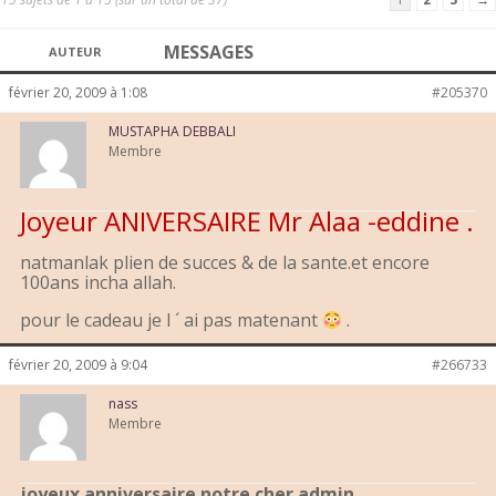
MESSAGES
AUTEUR
février 20, 2009 à 1:08
#205370
MUSTAPHA DEBBALI
Membre
Joyeur ANIVERSAIRE Mr Alaa -eddine .
natmanlak plien de succes & de la sante.et encore
100ans incha allah.
pour le cadeau je l ´ ai pas matenant
.
février 20, 2009 à 9:04
#266733
nass
Membre
joyeux anniversaire notre cher admin..