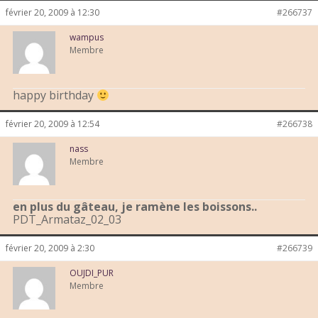
février 20, 2009 à 12:30
#266737
wampus
Membre
happy birthday
février 20, 2009 à 12:54
#266738
nass
Membre
en plus du gâteau, je ramène les boissons..
PDT_Armataz_02_03
février 20, 2009 à 2:30
#266739
OUJDI_PUR
Membre