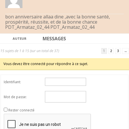
bon anniversaire allaa dine ,avec la bonne santé,
prospérité, réussite, et de la bonne chance
PDT_Armataz_02_44 PDT_Armataz_02_44
MESSAGES
AUTEUR
15 sujets de 1 à 15 (sur un total de 37)
1
2
3
→
Vous devez être connecté pour répondre à ce sujet.
Identifiant:
Mot de passe:
Rester connecté