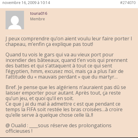
novembre 16, 2009 à 10:14
#274070
touria016
Membre
J peux comprendre qu’on aient voulu leur faire porter l
chapeau, m’enfin ça explique pas tout!
Quand tu vois le gars qui va au vieux port pour
incendier des bâteeaux, quand t’en vois qui prennent
des battes et qui s’attaquent à tout ce qui sent
l’égyptien, hmm, excusez moi, mais ça a plus l’air de
l’attitude du « mauvais perdant » que du martyr…
Bref. Je pense que les algériens n’auraient pas dû se
laisser emporter pour autant. Après tout, ça reste
qu’un jeu, et quoi qu’il en soit.
Ce que j ai du mal à admettre c est que pendant ce
temps la FIFA soit restée les bras croisées…à croire
qu’elle serve à quelque chose celle là..!!
@ Oualid : ____sous réserve des prolongations
officieuses !