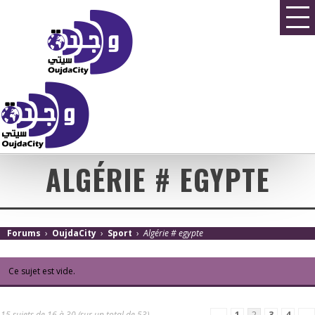
ALGÉRIE # EGYPTE
Forums
›
OujdaCity
›
Sport
›
Algérie # egypte
Ce sujet est vide.
15 sujets de 16 à 30 (sur un total de 53)
←
1
2
3
4
→