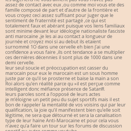
assez de contact avec eux ,ou comme moi vous ete des
famille composé de part et d’autre de la frontière et
vous croyez ceci assez suffisant pour juger que le
sentiment de fraternité est partagé ,ce qui est
totalement faux et abérant puisque vos liens familiaux
sont minime devant leur idéologie nationaliste fasciste
anti marocaine ,je les ai au contact a longueur de
journée et croyez moi si au debut ils etaient
surnommé 1O dans une cervelle eh bien j’ai une
confidence a vous faire ,ils ont tendance a se multiplier
ces dernières décennies il sont plus de 1000 dans une
demi cervelle.
leur seul soucie et préoccupation est casser du
marocain pour eux le marocain est un sous homme
juste par ce qu’il se prosterne et baise la main a son
Roi alors qu’en réalité parce qu »il est perçue comme
intelligent donc méfiance présence de Satan!!!.
leurs paroles sont a l’opposé de leurs actes
je m’éloigne un petit peu du sujet sportifs mais il est
bon de rappeler la mentalité de vos voisins qui par leur
qualification, la joie qu’il manifestent bien qu’elle soit
légitime, ne sera que détourné et sera la canalisation
type de leur haine Anti-Marocaine et pour cela vous
n’avez qu’a faire un tour sur les forums de discussion