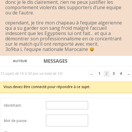
donc je le dis clairement, rien ne peux justifier les
comportement violents des supporters d’une equipe
ou de l’autre.
cependant, je tire mon chapeau à l’equipe algerienne
qui a su garder son sang froid malgré l’accueil
indescent que les Egyptiens lui ont fait… et qui a
démontrer son professionnalisme en ce concentrant
sur le match qu’il ont remporté avec merit.
3o9ba L l’equipe nationale Marocaine
MESSAGES
AUTEUR
15 sujets de 16 à 30 (sur un total de 53)
←
1
2
3
4
→
Vous devez être connecté pour répondre à ce sujet.
Identifiant:
Mot de passe: