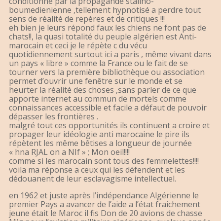
conditionné par la propagande stalino-
boumedienienne ,tellement hypnotisé a perdre tout
sens de réalité de repères et de critiques !!!
eh bien je leurs répond faux les chiens ne font pas de
chats!!, la quasi totalité du peuple algérien est Anti-
marocain et ceci je le répète c du vécu
quotidiennement surtout ici a paris , même vivant dans
un pays « libre » comme la France ou le fait de se
tourner vers la première bibliothèque ou association
permet d’ouvrir une fenêtre sur le monde et se
heurter la réalité des choses ,sans parler de ce que
apporte internet au commun de mortels comme
connaissances accessible et facile a défaut de pouvoir
dépasser les frontières .
malgré tout ces opportunités ils continuent a croire et
propager leur idéologie anti marocaine le pire ils
répètent les même bêtises a longueur de journée
« hna RJAL on a NIf » ; Mon oeil!!!!
comme si les marocain sont tous des femmelettes!!!!
voila ma réponse a ceux qui les défendent et les
dédouanent de leur esclavagisme intellectuel.
en 1962 et juste après l’indépendance Algérienne le
premier Pays a avancer de l’aide a l’état fraichement
jeune était le Maroc il fis Don de 20 avions de chasse