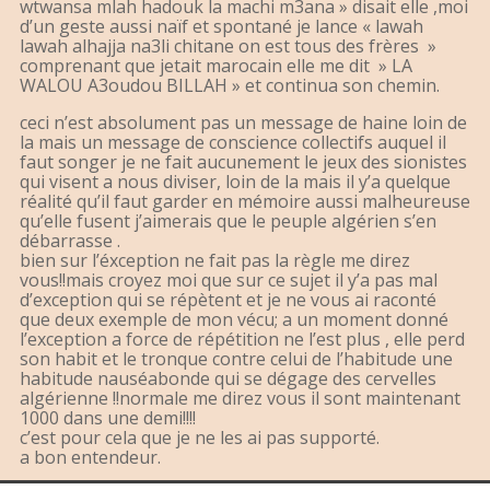
wtwansa mlah hadouk la machi m3ana » disait elle ,moi
d’un geste aussi naïf et spontané je lance « lawah
lawah alhajja na3li chitane on est tous des frères »
comprenant que jetait marocain elle me dit » LA
WALOU A3oudou BILLAH » et continua son chemin.
ceci n’est absolument pas un message de haine loin de
la mais un message de conscience collectifs auquel il
faut songer je ne fait aucunement le jeux des sionistes
qui visent a nous diviser, loin de la mais il y’a quelque
réalité qu’il faut garder en mémoire aussi malheureuse
qu’elle fusent j’aimerais que le peuple algérien s’en
débarrasse .
bien sur l’éxception ne fait pas la règle me direz
vous!!mais croyez moi que sur ce sujet il y’a pas mal
d’exception qui se répètent et je ne vous ai raconté
que deux exemple de mon vécu; a un moment donné
l’exception a force de répétition ne l’est plus , elle perd
son habit et le tronque contre celui de l’habitude une
habitude nauséabonde qui se dégage des cervelles
algérienne !!normale me direz vous il sont maintenant
1000 dans une demi!!!!
c’est pour cela que je ne les ai pas supporté.
a bon entendeur.