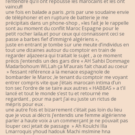
l’entendre qu’il ont repoussé les marocains et les ont
vaincu!!!
une fois en balade a paris ,pris par une soudaine envie
de téléphoner et en rupture de batterie je me
précipitais dans un phone-shop , »les fait je le rappelle
sont au moment du conflit Maroc Espagne pour le
petit rocher laila,et pour ceux qui connaissent ceci se
passe a barbes fief d’immigré algériens »,
juste en entrant je tombe sur une meute d’individus en
tout une dizaines autour du comptoir en train de
regarder aljazeera qui traitait le sujet , a ce moment
précis j’entendis un des gars dire « AH Sahbi Dommage
Madarbohoum WLLah ça M’aurais fait chaud au coeur
» fessant référence a la menace espagnole de
bombarder le Maroc ,le tenant du comptoir me voyant
entrer compris vite que j’étais marocain intima d’un
ton sec l’ordre de se taire aux autres « HABBAS » a t’il
lancé et tout le monde s’est tu et retourné me
regardant , pour ma part j’ai eu juste un rictus de
mépris pour eux .
une autre fois et bizarrement c’était pas loin du lieu
que je vous ai décris j’entendis une femme algérienne
parler a haute voix a un commerçant je ne pouvait pas
louper ceci jetait de passage » Ah Koulchi Illa
Lmarroquis yhoud hadouk Machi mslmine hna