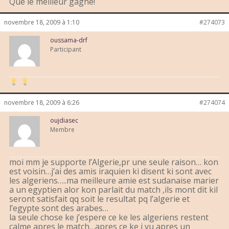
Que le meilleur gagne!
novembre 18, 2009 à 1:10
#274073
oussama-drf
Participant
novembre 18, 2009 à 6:26
#274074
oujdiasec
Membre
moi mm je supporte l’Algerie,pr une seule raison… kon
est voisin…j’ai des amis iraquien ki disent ki sont avec
les algeriens…..ma meilleure amie est sudanaise marier
a un egyptien alor kon parlait du match ,ils mont dit kil
seront satisfait qq soit le resultat pq l’algerie et
l’egypte sont des arabes…
la seule chose ke j’espere ce ke les algeriens restent
calme apres le match…apres ce ke j vu apres un