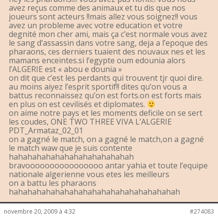
avez reçus comme des animaux et tu dis que nos
joueurs sont acteurs !!mais allez vous soignez!! vous
avez un probleme avec votre education et votre
degnité mon cher ami, mais ça c’est normale vous avez
le sang d’assassin dans votre sang, deja a l’epoque des
pharaons, ces derniers tuaient des nouvaux nes et les
mamans enceintes.si l’egypte oum edounia alors
l’ALGERIE est « abou e dounia »
on dit que c’est les perdants qui trouvent tjr quoi dire.
au moins aiyez l’esprit sportif!! dites qu’on vous a
battus reconnaissez qu’on est forts.on est forts mais
en plus on est cevilisés et diplomates.
on aime notre pays et les moments deficile on se sert
les coudes, ONE TWO THREE VIVA L’ALGERIE
PDT_Armataz_02_01
on a gagné le match, on a gagné le match,on a gagné
le match waw que je suis contente
hahahahahahahahahahahahahah
bravoooooooooooooooo antar yahia et toute l’equipe
nationale algerienne vous etes les meilleurs
on a battu les pharaons
hahahahahahahahahahahahahahahahahahah
novembre 20, 2009 à 4:32
#274083