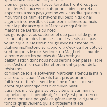
sportif ou autre comme youtube.
bien sur je suis pour l’ouverture des frontières , pas
pour leurs beaux yeux mais pour le bien que cela
apportera a mon pays ,ceci ne veux pas dire que nous
mourrons de faim ,et n’avons nul besoin du dinar
algérien inconvertible et combien malheureux ,mais
pour la puissance que le Maroc a conquérir les
marchés de l’Afrique du nord.
ces gens que vous soutenez et que pas mal de gens
prennent pour des hommes sont les seuls a ne pas
vouloir que le Maghreb bouge avec leur mentalité
stalinienne,l’histoire se rappellera d’eux qu’il ont été et
sont toujours le mur Berlinois du Maghreb le mur de
la honte entre les peuples du Maghreb ,de
balkanisation dont nous nous serons bien passé , et le
pire c’est qu’il en sont fier et prennent ça pour de la
résistance.
combien de fois le souverain Marocain a tendu la main
a la réconciliation ?? eux ils l’ont pris pour une
faiblesse et ils réservent le même mépris pour vos
encouragement sportifs o combien naïf!!!
aussi pas mal de gens se précipiterons sur moi me
rappelant que le peuple algérien n’y est pour rien et
que ce sont une poignée de généraux qui dirigent et
font ce qu’ils veulent, quils ont tellement été