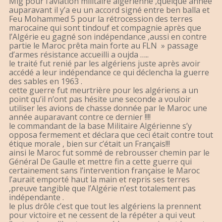
Mig pour l’aviation militaire algérienne ,quelque année
auparavant il y’a eu un accord signé entre ben balla et
Feu Mohammed 5 pour la rétrocession des terres
marocaine qui sont tindouf et compagnie après que
l’Algérie eu gagné son indépendance ,aussi en contre
partie le Maroc prêta main forte au FLN » passage
d’armes résistance accueilli a oujda …..
le traité fut renié par les algériens juste après avoir
accédé a leur indépendance ce qui déclencha la guerre
des sables en 1963 .
cette guerre fut meurtrière pour les algériens a un
point qu’il n’ont pas hésite une seconde a vouloir
utiliser les avions de chasse donnée par le Maroc une
année auparavant contre ce dernier !!!!
le commandant de la base Militaire Algérienne s’y
opposa fermement et déclara que ceci était contre tout
étique morale , bien sur c’était un Français!!!
ainsi le Maroc fut sommé de rebrousser chemin par le
Général De Gaulle et mettre fin a cette guerre qui
certainement sans l’intervention française le Maroc
l’aurait emporté haut la main et repris ses terres
,preuve tangible que l’Algérie n’est totalement pas
indépendante .
le plus drôle c’est que tout les algériens la prennent
pour victoire et ne cessent de la répéter a qui veut