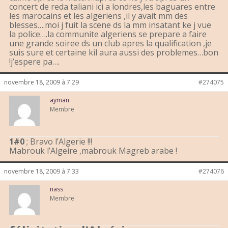
concert de reda taliani ici a londres,les baguares entre
les marocains et les algeriens ,il y avait mm des
blesses….moi j fuit la scene ds la mm insatant ke j vue
la police….la communite algeriens se prepare a faire
une grande soiree ds un club apres la qualification ,je
suis sure et certaine kil aura aussi des problemes…bon
!j’espere pa….
novembre 18, 2009 à 7:29
#274075
ayman
Membre
1#0
; Bravo l’Algerie !!!
Mabrouk l’Algeire ,mabrouk Magreb arabe !
novembre 18, 2009 à 7:33
#274076
nass
Membre