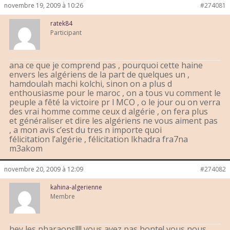
novembre 19, 2009 à 10:26
#274081
ratek84
Participant
ana ce que je comprend pas , pourquoi cette haine
envers les algériens de la part de quelques un ,
hamdoulah machi kolchi, sinon on a plus d
enthousiasme pour le maroc , on a tous vu comment le
peuple a fêté la victoire pr l MCO , o le jour ou on verra
des vrai homme comme ceux d algérie , on fera plus
et généraliser et dire les algériens ne vous aiment pas
, a mon avis c’est du tres n importe quoi
félicitation l’algérie , félicitation lkhadra fra7na
m3akom
novembre 20, 2009 à 12:09
#274082
kahina-algerienne
Membre
hey les pharaons!!!! vous avez pas honte! vous nous