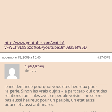
http://www.youtube.com/watch?
v=WCffvE9Spzo%5B/youtube:3m08a5ef%5D
novembre 18, 2009 à 10:46
#274078
oujdi_f_lkharij
Membre
je me demande pourquoi vous etes heureux pour
l’algerie. Sinon les vrais oujdis – a part ceux qui ont des
relations familiales avec ce peuple voisin – ne seront
pas aussi heureux pour un peuple, un etat aussi
pourri et aussi anti-maroc.