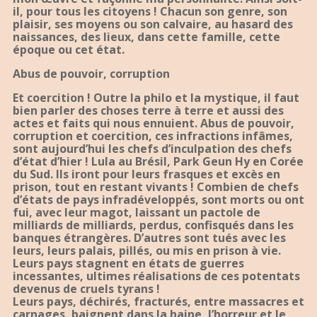
il, pour tous les citoyens ! Chacun son genre, son
plaisir, ses moyens ou son calvaire, au hasard des
naissances, des lieux, dans cette famille, cette
époque ou cet état.
Abus de pouvoir, corruption
Et coercition ! Outre la philo et la mystique, il faut
bien parler des choses terre à terre et aussi des
actes et faits qui nous ennuient. Abus de pouvoir,
corruption et coercition, ces infractions infâmes,
sont aujourd’hui les chefs d’inculpation des chefs
d’état d’hier ! Lula au Brésil, Park Geun Hy en Corée
du Sud. Ils iront pour leurs frasques et excès en
prison, tout en restant vivants ! Combien de chefs
d’états de pays infradéveloppés, sont morts ou ont
fui, avec leur magot, laissant un pactole de
milliards de milliards, perdus, confisqués dans les
banques étrangères. D’autres sont tués avec les
leurs, leurs palais, pillés, ou mis en prison à vie.
Leurs pays stagnent en états de guerres
incessantes, ultimes réalisations de ces potentats
devenus de cruels tyrans !
Leurs pays, déchirés, fracturés, entre massacres et
carnages, baignent dans la haine, l’horreur et le