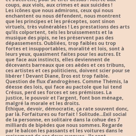
coups, aux viols, aux crimes et aux suicides !
Les icônes que nous admirons, ceux qui nous
enchantent ou nous défendent, nous montrent
que les principes et les préceptes, sont sinon
virtuels, très vulnérables ! Les prestations des arts
qu’ils colportent, tels les bruissements et la
musique des pipis, ne les préservent pas des
dépassements. Oubliées, trop faibles ou trop
fortes et insupportables, moralité et lois, sont à
leurs yeux, quasiment faites pour les autres. Et
que face aux instincts, elles deviennent de
décevants barreaux que ces aèdes et ces tribuns,
ces artistes et ces politiciens, doivent scier pour se
libérer ! Devant Diane, Eros est trop faible.
Question de flux d’androgènes. Comme Thémis, la
déesse des lois, qui face au pactole que lui tend
Crésus, perd ses forces et ses prémisses. La
justice, le pouvoir et l’argent, font bon ménage,
malgré la morale et les droits.
Éthique, devoir, démocratie, ça rate souvent donc,
par là. Forfaitures ou forfait ! Solitude…Exil social
de la personne, en solitaire dans la cohue des 7
milliards de bipèdes que nous sommes. Regarde
par le balcon les passants et les voitures dans le