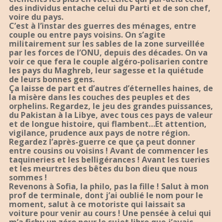
des individus entache celui du Parti et de son chef,
voire du pays.
C’est à l’instar des guerres des ménages, entre
couple ou entre pays voisins. On s’agite
militairement sur les sables de la zone surveillée
par les forces de l’ONU, depuis des décades. On va
voir ce que fera le couple algéro-polisarien contre
les pays du Maghreb, leur sagesse et la quiétude
de leurs bonnes gens.
Ça laisse de part et d’autres d’éternelles haines, de
la misère dans les couches des peuples et des
orphelins. Regardez, le jeu des grandes puissances,
du Pakistan à la Libye, avec tous ces pays de valeur
et de longue histoire, qui flambent…Et attention,
vigilance, prudence aux pays de notre région.
Regardez l’après-guerre ce que ça peut donner
entre cousins ou voisins ! Avant de commencer les
taquineries et les belligérances ! Avant les tueries
et les meurtres des bêtes du bon dieu que nous
sommes !
Revenons à Sofia, la philo, pas la fille ! Salut à mon
prof de terminale, dont j’ai oublié le nom pour le
moment, salut à ce motoriste qui laissait sa
voiture pour venir au cours ! Une pensée à celui qui