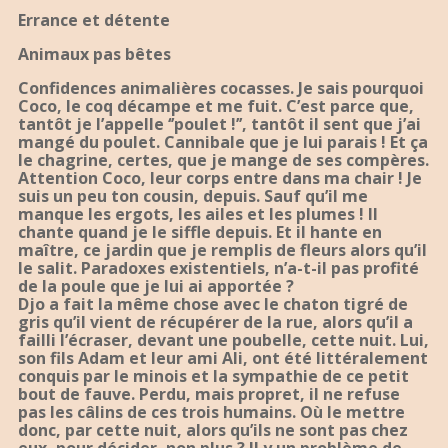
Errance et détente
Animaux pas bêtes
Confidences animalières cocasses. Je sais pourquoi
Coco, le coq décampe et me fuit. C’est parce que,
tantôt je l’appelle ‘’poulet !’’, tantôt il sent que j’ai
mangé du poulet. Cannibale que je lui parais ! Et ça
le chagrine, certes, que je mange de ses compères.
Attention Coco, leur corps entre dans ma chair ! Je
suis un peu ton cousin, depuis. Sauf qu’il me
manque les ergots, les ailes et les plumes ! Il
chante quand je le siffle depuis. Et il hante en
maître, ce jardin que je remplis de fleurs alors qu’il
le salit. Paradoxes existentiels, n’a-t-il pas profité
de la poule que je lui ai apportée ?
Djo a fait la même chose avec le chaton tigré de
gris qu’il vient de récupérer de la rue, alors qu’il a
failli l’écraser, devant une poubelle, cette nuit. Lui,
son fils Adam et leur ami Ali, ont été littéralement
conquis par le minois et la sympathie de ce petit
bout de fauve. Perdu, mais propret, il ne refuse
pas les câlins de ces trois humains. Où le mettre
donc, par cette nuit, alors qu’ils ne sont pas chez