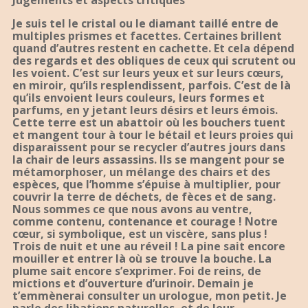
Jugements et aspects critiques
Je suis tel le cristal ou le diamant taillé entre de
multiples prismes et facettes. Certaines brillent
quand d’autres restent en cachette. Et cela dépend
des regards et des obliques de ceux qui scrutent ou
les voient. C’est sur leurs yeux et sur leurs cœurs,
en miroir, qu’ils resplendissent, parfois. C’est de là
qu’ils envoient leurs couleurs, leurs formes et
parfums, en y jetant leurs désirs et leurs émois.
Cette terre est un abattoir où les bouchers tuent
et mangent tour à tour le bétail et leurs proies qui
disparaissent pour se recycler d’autres jours dans
la chair de leurs assassins. Ils se mangent pour se
métamorphoser, un mélange des chairs et des
espèces, que l’homme s’épuise à multiplier, pour
couvrir la terre de déchets, de fèces et de sang.
Nous sommes ce que nous avons au ventre,
comme contenu, contenance et courage ! Notre
cœur, si symbolique, est un viscère, sans plus !
Trois de nuit et une au réveil ! La pine sait encore
mouiller et entrer là où se trouve la bouche. La
plume sait encore s’exprimer. Foi de reins, de
mictions et d’ouverture d’urinoir. Demain je
t’emmènerai consulter un urologue, mon petit. Je