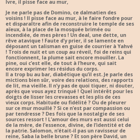
Ivre, il pisse face au mur,
Je ne parle pas de Domino, ce dalmatien des
voisins ! Il pisse face au mur, à le faire fondre pour
et disparaître afin de reconstruire le temple de ses
aïeux, à la place de la mosquée brimée ou
incendiée, de mes pères ! Un deal, une dette, un
rêve atavique ! Faute d’y prier, il se lamente en
déposant un talisman en guise de courrier à Yahvé
! Trois de nuit et un coup au réveil, foi de reins qui
fonctionnent, la plume sait encore mouiller. La
pine, oui c’est elle, de tout à l’heure, qui sait
encore exprimer les résidus du corps.
Il a trop bu au bar, diabétique qu’il est. Je parle des
mictions bien sûr, voire des relations, des rapports
de lit, ma vieille. Il n’y pas de quoi tiquer, ni douter,
après que vous ayez trinqué ! Quel intérêt pour les
doigts de lisser les crevasses et les plis de ces
vieux corps. Habitude ou fidélité ? Ou de pleurer
sur ce mur mouillé ? Si ce n’est par compassion ou
par tendresse ? Des fois que la nostalgie de ses
sources ressort ! L’amour des murs est aussi celui
de la mère, de l’essence, divine, de l’identité et de
la patrie. Salomon, n’était-il pas un ravisseur de
reine, Saba la belle brune ? Et son père David, un