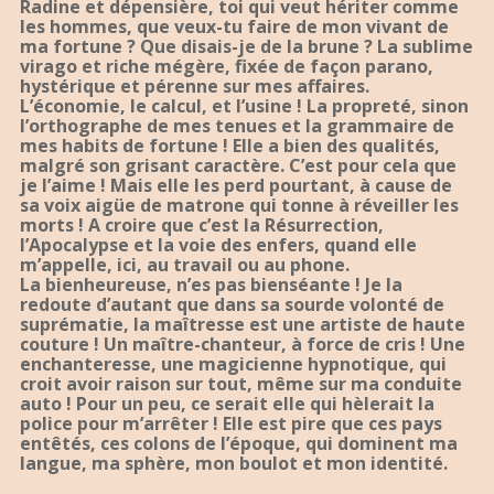
Radine et dépensière, toi qui veut hériter comme
les hommes, que veux-tu faire de mon vivant de
ma fortune ? Que disais-je de la brune ? La sublime
virago et riche mégère, fixée de façon parano,
hystérique et pérenne sur mes affaires.
L’économie, le calcul, et l’usine ! La propreté, sinon
l’orthographe de mes tenues et la grammaire de
mes habits de fortune ! Elle a bien des qualités,
malgré son grisant caractère. C’est pour cela que
je l’aime ! Mais elle les perd pourtant, à cause de
sa voix aigüe de matrone qui tonne à réveiller les
morts ! A croire que c’est la Résurrection,
l’Apocalypse et la voie des enfers, quand elle
m’appelle, ici, au travail ou au phone.
La bienheureuse, n’es pas bienséante ! Je la
redoute d’autant que dans sa sourde volonté de
suprématie, la maîtresse est une artiste de haute
couture ! Un maître-chanteur, à force de cris ! Une
enchanteresse, une magicienne hypnotique, qui
croit avoir raison sur tout, même sur ma conduite
auto ! Pour un peu, ce serait elle qui hèlerait la
police pour m’arrêter ! Elle est pire que ces pays
entêtés, ces colons de l’époque, qui dominent ma
langue, ma sphère, mon boulot et mon identité.