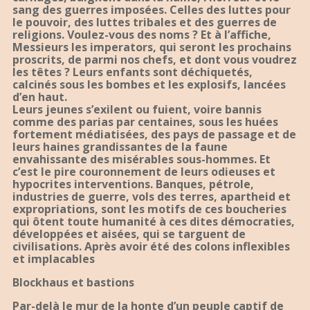
sang des guerres imposées. Celles des luttes pour
le pouvoir, des luttes tribales et des guerres de
religions. Voulez-vous des noms ? Et à l’affiche,
Messieurs les imperators, qui seront les prochains
proscrits, de parmi nos chefs, et dont vous voudrez
les têtes ? Leurs enfants sont déchiquetés,
calcinés sous les bombes et les explosifs, lancées
d’en haut.
Leurs jeunes s’exilent ou fuient, voire bannis
comme des parias par centaines, sous les huées
fortement médiatisées, des pays de passage et de
leurs haines grandissantes de la faune
envahissante des misérables sous-hommes. Et
c’est le pire couronnement de leurs odieuses et
hypocrites interventions. Banques, pétrole,
industries de guerre, vols des terres, apartheid et
expropriations, sont les motifs de ces boucheries
qui ôtent toute humanité à ces dites démocraties,
développées et aisées, qui se targuent de
civilisations. Après avoir été des colons inflexibles
et implacables
Blockhaus et bastions
Par-delà le mur de la honte d’un peuple captif de