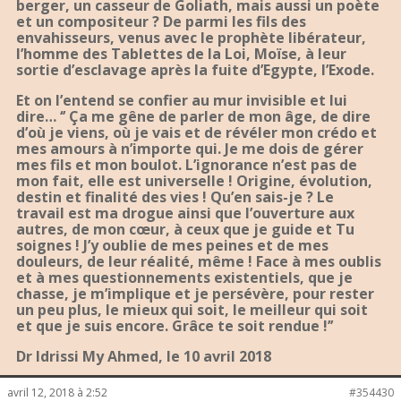
berger, un casseur de Goliath, mais aussi un poète
et un compositeur ? De parmi les fils des
envahisseurs, venus avec le prophète libérateur,
l’homme des Tablettes de la Loi, Moïse, à leur
sortie d’esclavage après la fuite d’Egypte, l’Exode.
Et on l’entend se confier au mur invisible et lui
dire… ‘’ Ça me gêne de parler de mon âge, de dire
d’où je viens, où je vais et de révéler mon crédo et
mes amours à n’importe qui. Je me dois de gérer
mes fils et mon boulot. L’ignorance n’est pas de
mon fait, elle est universelle ! Origine, évolution,
destin et finalité des vies ! Qu’en sais-je ? Le
travail est ma drogue ainsi que l’ouverture aux
autres, de mon cœur, à ceux que je guide et Tu
soignes ! J’y oublie de mes peines et de mes
douleurs, de leur réalité, même ! Face à mes oublis
et à mes questionnements existentiels, que je
chasse, je m’implique et je persévère, pour rester
un peu plus, le mieux qui soit, le meilleur qui soit
et que je suis encore. Grâce te soit rendue !’’
Dr Idrissi My Ahmed, le 10 avril 2018
avril 12, 2018 à 2:52
#354430