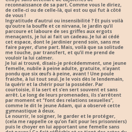
reconnaissance de sa part. Comme vous le diriez,
de celle-ci ou de celle-là, qui est ou qui fut à côté
de vous !
Ingratitude d’autrui ou insensibilité ? Et puis voilà
qu’outre la bouffe et ce nirvana, le jardin qu’il
parcoure et laboure de ses griffes aux ergots
menaçants, je lui ai fait un cadeau. Je lui ai cédé
cet espace, dont le jardinier prend soin, sans me
faire payer, d’une part. Mais, voilà que sa solitude
me touche, par transfert, et qu’il me prend de
vouloir la lui calmer.
Je lui ai trouvé, disais-je précédemment, une jeune
femelle, nubile à peine adulte, gratuite, n’ayant
pondu que six œufs à peine, avant ! Une poule
fraiche, à lui tout seul. Je le vois dès le lendemain,
la quérir et la chérir pour la posséder. Par
courtoisie, il la sert et s’en sert souvent et sans
arrêt. Le long de leurs promenades, ils s’arrêtent
par moment et ‘’font des relations sexuelles’’,
comme le dit le jeune Adam, qui a observé cette
gymnastique à deux.
Le nourrir, le soigner, le garder et le protéger,
(cela me rappelle ce qu’on fait pour les prisonniers)
puis le choyer en lui apportant une femelle sans