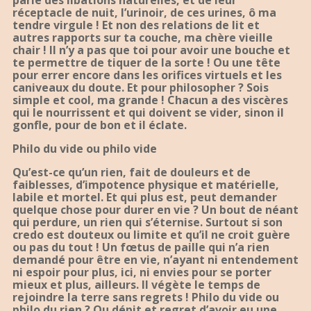
parle des libations naturelles, et de leur
réceptacle de nuit, l’urinoir, de ces urines, ô ma
tendre virgule ! Et non des relations de lit et
autres rapports sur ta couche, ma chère vieille
chair ! Il n’y a pas que toi pour avoir une bouche et
te permettre de tiquer de la sorte ! Ou une tête
pour errer encore dans les orifices virtuels et les
caniveaux du doute. Et pour philosopher ? Sois
simple et cool, ma grande ! Chacun a des viscères
qui le nourrissent et qui doivent se vider, sinon il
gonfle, pour de bon et il éclate.
Philo du vide ou philo vide
Qu’est-ce qu’un rien, fait de douleurs et de
faiblesses, d’impotence physique et matérielle,
labile et mortel. Et qui plus est, peut demander
quelque chose pour durer en vie ? Un bout de néant
qui perdure, un rien qui s’éternise. Surtout si son
credo est douteux ou limite et qu’il ne croit guère
ou pas du tout ! Un fœtus de paille qui n’a rien
demandé pour être en vie, n’ayant ni entendement
ni espoir pour plus, ici, ni envies pour se porter
mieux et plus, ailleurs. Il végète le temps de
rejoindre la terre sans regrets ! Philo du vide ou
philo du rien ? Ou dépit et regret d’avoir eu une