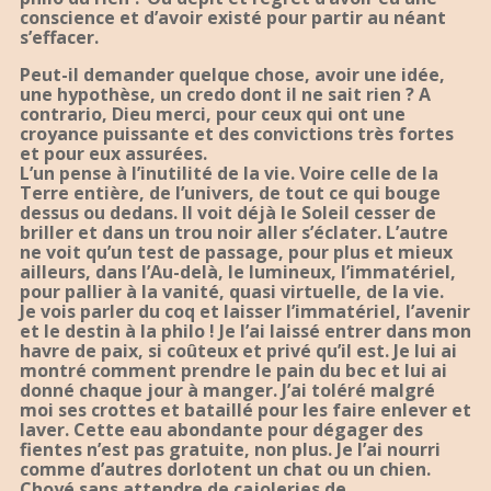
conscience et d’avoir existé pour partir au néant
s’effacer.
Peut-il demander quelque chose, avoir une idée,
une hypothèse, un credo dont il ne sait rien ? A
contrario, Dieu merci, pour ceux qui ont une
croyance puissante et des convictions très fortes
et pour eux assurées.
L’un pense à l’inutilité de la vie. Voire celle de la
Terre entière, de l’univers, de tout ce qui bouge
dessus ou dedans. Il voit déjà le Soleil cesser de
briller et dans un trou noir aller s’éclater. L’autre
ne voit qu’un test de passage, pour plus et mieux
ailleurs, dans l’Au-delà, le lumineux, l’immatériel,
pour pallier à la vanité, quasi virtuelle, de la vie.
Je vois parler du coq et laisser l’immatériel, l’avenir
et le destin à la philo ! Je l’ai laissé entrer dans mon
havre de paix, si coûteux et privé qu’il est. Je lui ai
montré comment prendre le pain du bec et lui ai
donné chaque jour à manger. J’ai toléré malgré
moi ses crottes et bataillé pour les faire enlever et
laver. Cette eau abondante pour dégager des
fientes n’est pas gratuite, non plus. Je l’ai nourri
comme d’autres dorlotent un chat ou un chien.
Choyé sans attendre de cajoleries de