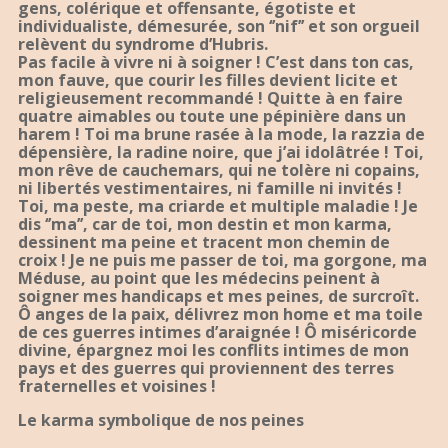
gens, colérique et offensante, égotiste et
individualiste, démesurée, son ‘’nif’’ et son orgueil
relèvent du syndrome d’Hubris.
Pas facile à vivre ni à soigner ! C’est dans ton cas,
mon fauve, que courir les filles devient licite et
religieusement recommandé ! Quitte à en faire
quatre aimables ou toute une pépinière dans un
harem ! Toi ma brune rasée à la mode, la razzia de
dépensière, la radine noire, que j’ai idolâtrée ! Toi,
mon rêve de cauchemars, qui ne tolère ni copains,
ni libertés vestimentaires, ni famille ni invités !
Toi, ma peste, ma criarde et multiple maladie ! Je
dis ‘’ma’’, car de toi, mon destin et mon karma,
dessinent ma peine et tracent mon chemin de
croix ! Je ne puis me passer de toi, ma gorgone, ma
Méduse, au point que les médecins peinent à
soigner mes handicaps et mes peines, de surcroît.
Ô anges de la paix, délivrez mon home et ma toile
de ces guerres intimes d’araignée ! Ô miséricorde
divine, épargnez moi les conflits intimes de mon
pays et des guerres qui proviennent des terres
fraternelles et voisines !
Le karma symbolique de nos peines