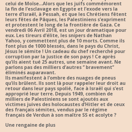
celui de Moïse…Alors que les juifs commémorent
la fin de l’esclavage en Egypte et l’exode vers la
terre d’Israël, à Pessah, et que les Chrétiens fêtent
leurs fêtes de Pâques, les Palestiniens s’expriment
et protestent le long de la frontière de Gaza. Ce
vendredi 06 Avril 2018, est un jour dramatique pour
eux. Les tireurs d’élite, les snipers de Nathan
Yahoo, y commettent plus de 10 morts. Comme ils
font plus de 1000 blessés, dans le pays du Christ,
Jésus le sémite ! Un cadeau du chef recherché pour
corruption par la justice de son pays ! Ce après
qu’ils aient tué 25 autres, une semaine avant. Ne
parlons pas des milliers d’autres ‘’ bravement’’
éliminés auparavant.
Ils manifestent à l’ombre des nuages de pneus
qu’ils brûlent. Ils sont là pour rappeler leur droit au
retour dans leur pays spolié, face à Israël qui s’est
approprié leur terre. Depuis 1949, combien de
milliers de Palestiniens se sont ajoutés aux
victimes juives des holocaustes d’Hitler et de ceux
des français sémites, vendus par le régime
français de Verdun à son maître SS et acolyte ?
Une rengaine de plus