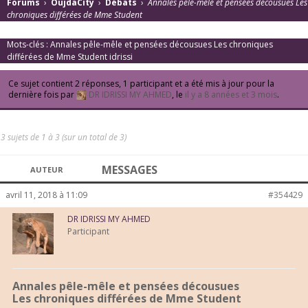
Forums
›
OujdaCity
›
Débats
›
Annales pêle-mêle et pensées décousues Les
chroniques différées de Mme Student
Mots-clés :
Annales pêle-mêle et pensées décousues Les chroniques
différées de Mme Student idrissi
Ce sujet contient 2 réponses, 1 participant et a été mis à jour pour la
dernière fois par
DR IDRISSI MY AHMED
, le
il y a 8 années et 3 mois
.
3 sujets de 1 à 3 (sur un total de 3)
MESSAGES
AUTEUR
avril 11, 2018 à 11:09
#354429
DR IDRISSI MY AHMED
Participant
Annales pêle-mêle et pensées décousues
Les chroniques différées de Mme Student