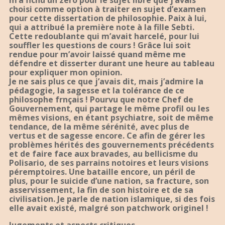
m’a fichu un zéro pour le sujet libre que j’avais
choisi comme option à traiter en sujet d’examen
pour cette dissertation de philosophie. Paix à lui,
qui a attribué la première note à la fille Sebti.
Cette redoublante qui m’avait harcelé, pour lui
souffler les questions de cours ! Grâce lui soit
rendue pour m’avoir laissé quand même me
défendre et disserter durant une heure au tableau
pour expliquer mon opinion.
Je ne sais plus ce que j’avais dit, mais j’admire la
pédagogie, la sagesse et la tolérance de ce
philosophe frnçais ! Pourvu que notre Chef de
Gouvernement, qui partage le même profil ou les
mêmes visions, en étant psychiatre, soit de même
tendance, de la même sérénité, avec plus de
vertus et de sagesse encore. Ce afin de gérer les
problèmes hérités des gouvernements précédents
et de faire face aux bravades, au bellicisme du
Polisario, de ses parrains notoires et leurs visions
péremptoires. Une bataille encore, un péril de
plus, pour le suicide d’une nation, sa fracture, son
asservissement, la fin de son histoire et de sa
civilisation. Je parle de nation islamique, si des fois
elle avait existé, malgré son patchwork originel !