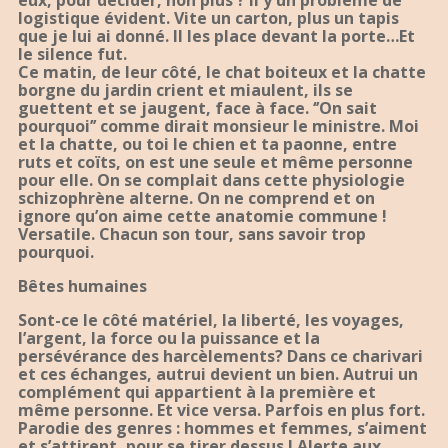
eux, pour décider, non plus ? Il y un problème de
logistique évident. Vite un carton, plus un tapis
que je lui ai donné. Il les place devant la porte…Et
le silence fut.
Ce matin, de leur côté, le chat boiteux et la chatte
borgne du jardin crient et miaulent, ils se
guettent et se jaugent, face à face. ‘’On sait
pourquoi’’ comme dirait monsieur le ministre. Moi
et la chatte, ou toi le chien et ta paonne, entre
ruts et coïts, on est une seule et même personne
pour elle. On se complait dans cette physiologie
schizophrène alterne. On ne comprend et on
ignore qu’on aime cette anatomie commune !
Versatile. Chacun son tour, sans savoir trop
pourquoi.
Bêtes humaines
Sont-ce le côté matériel, la liberté, les voyages,
l’argent, la force ou la puissance et la
persévérance des harcèlements? Dans ce charivari
et ces échanges, autrui devient un bien. Autrui un
complément qui appartient à la première et
même personne. Et vice versa. Parfois en plus fort.
Parodie des genres : hommes et femmes, s’aiment
et s’attirent, pour se tirer dessus ! Alerte aux