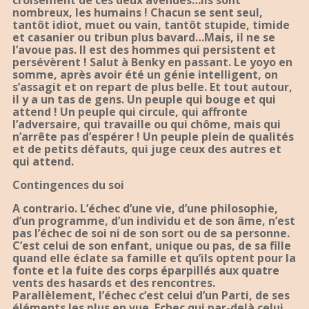
croisement de ces deux avenues…Ils sont
nombreux, les humains ! Chacun se sent seul,
tantôt idiot, muet ou vain, tantôt stupide, timide
et casanier ou tribun plus bavard…Mais, il ne se
l’avoue pas. Il est des hommes qui persistent et
persévèrent ! Salut à Benky en passant. Le yoyo en
somme, après avoir été un génie intelligent, on
s’assagit et on repart de plus belle. Et tout autour,
il y a un tas de gens. Un peuple qui bouge et qui
attend ! Un peuple qui circule, qui affronte
l’adversaire, qui travaille ou qui chôme, mais qui
n’arrête pas d’espérer ! Un peuple plein de qualités
et de petits défauts, qui juge ceux des autres et
qui attend.
Contingences du soi
A contrario. L’échec d’une vie, d’une philosophie,
d’un programme, d’un individu et de son âme, n’est
pas l’échec de soi ni de son sort ou de sa personne.
C’est celui de son enfant, unique ou pas, de sa fille
quand elle éclate sa famille et qu’ils optent pour la
fonte et la fuite des corps éparpillés aux quatre
vents des hasards et des rencontres.
Parallèlement, l’échec c’est celui d’un Parti, de ses
éléments les plus en vue. Echec qui par-delà celui