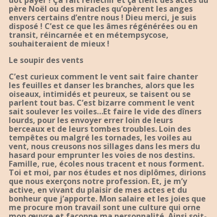
dot payer ! Ça fait réfléchir et ça tient des actes du
père Noël ou des miracles qu’opèrent les anges
envers certains d’entre nous ! Dieu merci, je suis
disposé ! C’est ce que les âmes régénérées ou en
transit, réincarnée et en métempsycose,
souhaiteraient de mieux !
Le soupir des vents
C’est curieux comment le vent sait faire chanter
les feuilles et danser les branches, alors que les
oiseaux, intimidés et peureux, se taisent ou se
parlent tout bas. C’est bizarre comment le vent
sait soulever les voiles…Et faire le vide des dîners
lourds, pour les envoyer errer loin de leurs
berceaux et de leurs tombes troubles. Loin des
tempêtes ou malgré les tornades, les voiles au
vent, nous creusons nos sillages dans les mers du
hasard pour emprunter les voies de nos destins.
Famille, rue, écoles nous tracent et nous forment.
Toi et moi, par nos études et nos diplômes, dirions
que nous exerçons notre profession. Et, je m’y
active, en vivant du plaisir de mes actes et du
bonheur que j’apporte. Mon salaire et les joies que
me procure mon travail sont une culture qui orne
mon œuvre et façonne ma personnalité. Ainsi soit-