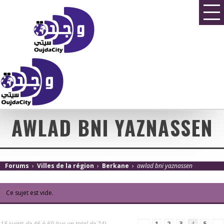
AWLAD BNI YAZNASSEN
Forums
›
Villes de la région
›
Berkane
›
awlad bni yaznassen
Ce sujet est vide.
15 sujets de 46 à 60 (sur un total de 74)
←
1
2
3
4
5
→