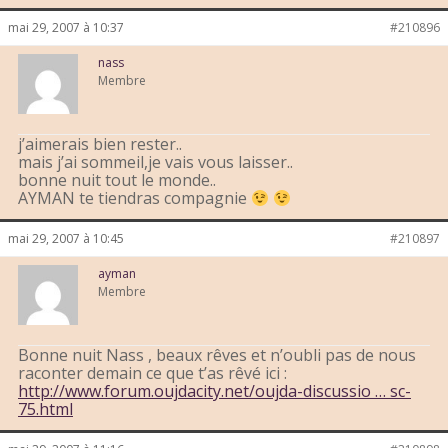
mai 29, 2007 à 10:37
#210896
nass
Membre
j’aimerais bien rester..
mais j’ai sommeil,je vais vous laisser..
bonne nuit tout le monde..
AYMAN te tiendras compagnie
mai 29, 2007 à 10:45
#210897
ayman
Membre
Bonne nuit Nass , beaux rêves et n’oubli pas de nous
raconter demain ce que t’as rêvé ici :
http://www.forum.oujdacity.net/oujda-discussio … sc-
75.html