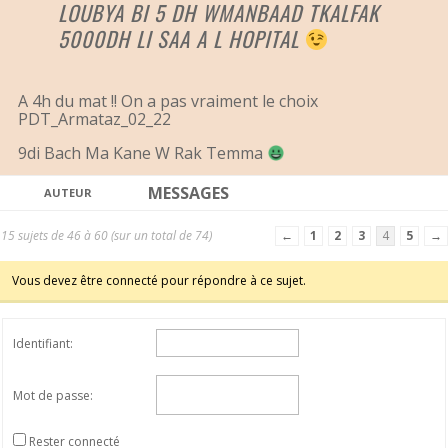
LOUBYA BI 5 DH WMANBAAD TKALFAK
5000DH LI SAA A L HOPITAL
A 4h du mat !! On a pas vraiment le choix
PDT_Armataz_02_22
9di Bach Ma Kane W Rak Temma
MESSAGES
AUTEUR
15 sujets de 46 à 60 (sur un total de 74)
←
1
2
3
4
5
→
Vous devez être connecté pour répondre à ce sujet.
Identifiant:
Mot de passe:
Rester connecté