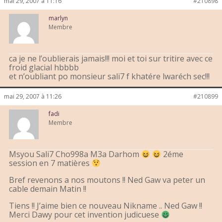
mai 29, 2007 à 11:16
#210898
marlyn
Membre
ca je ne l’oublierais jamais!!! moi et toi sur tritire avec ce
froid glacial hbbbb
et n’oubliant po monsieur sali7 f khatére lwaréch sec!!!
mai 29, 2007 à 11:26
#210899
fadi
Membre
Msyou Sali7 Cho998a M3a Darhom
2éme
session en 7 matières
Bref revenons a nos moutons !! Ned Gaw va peter un
cable demain Matin !!
Tiens !! J’aime bien ce nouveau Nikname .. Ned Gaw !!
Merci Dawy pour cet invention judicuese