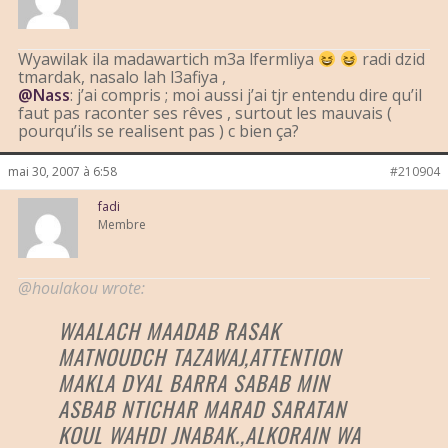
Wyawilak ila madawartich m3a lfermliya
radi dzid
tmardak, nasalo lah l3afiya ,
@Nass
: j’ai compris ; moi aussi j’ai tjr entendu dire qu’il
faut pas raconter ses rêves , surtout les mauvais (
pourqu’ils se realisent pas ) c bien ça?
mai 30, 2007 à 6:58
#210904
fadi
Membre
@houlakou wrote:
WAALACH MAADAB RASAK
MATNOUDCH TAZAWAJ,ATTENTION
MAKLA DYAL BARRA SABAB MIN
ASBAB NTICHAR MARAD SARATAN
KOUL WAHDI JNABAK.,ALKORAIN WA