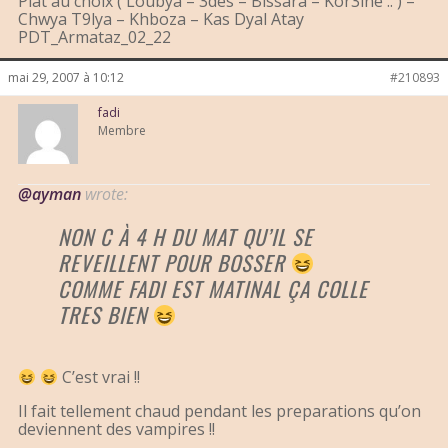
Plat au choix ( Loubya – 3des – Bissara – Kor3ine .. ) –
Chwya T9lya – Khboza – Kas Dyal Atay
PDT_Armataz_02_22
mai 29, 2007 à 10:12
#210893
fadi
Membre
@ayman
wrote:
NON C À 4 H DU MAT QU’IL SE
REVEILLENT POUR BOSSER
COMME FADI EST MATINAL ÇA COLLE
TRES BIEN
C’est vrai !!
Il fait tellement chaud pendant les preparations qu’on
deviennent des vampires !!