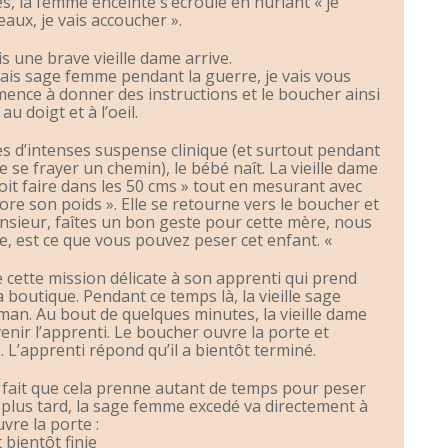
, la femme enceinte s’écroule en hurlant « je
eaux, je vais accoucher ».
 une brave vieille dame arrive.
étais sage femme pendant la guerre, je vais vous
mmence à donner des instructions et le boucher ainsi
u doigt et à l’oeil.
s d’intenses suspense clinique (et surtout pendant
 se frayer un chemin), le bébé naît. La vieille dame
 doit faire dans les 50 cms » tout en mesurant avec
nore son poids ». Elle se retourne vers le boucher et
monsieur, faîtes un bon geste pour cette mère, nous
 est ce que vous pouvez peser cet enfant. «
 cette mission délicate à son apprenti qui prend
 la boutique. Pendant ce temps là, la vieille sage
an. Au bout de quelques minutes, la vieille dame
venir l’apprenti. Le boucher ouvre la porte et
 L’apprenti répond qu’il a bientôt terminé.
fait que cela prenne autant de temps pour peser
plus tard, la sage femme excedé va directement à
uvre la porte :
 bientôt finie