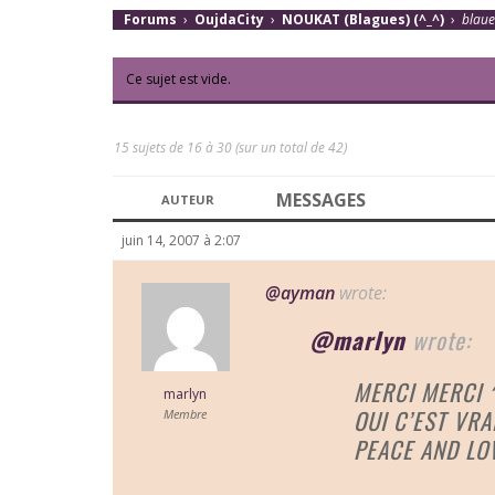
Forums
›
OujdaCity
›
NOUKAT (Blagues) (^_^)
›
blaue
Ce sujet est vide.
15 sujets de 16 à 30 (sur un total de 42)
MESSAGES
AUTEUR
juin 14, 2007 à 2:07
@ayman
wrote:
@marlyn
wrote:
MERCI MERCI 
marlyn
OUI C’EST VRA
Membre
PEACE AND LOV