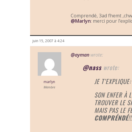
Comprendé, 3ad fhemt ,chw
@Marlyn
: merci pour l’expl
juin 15, 2007 à 4:24
@ayman
wrote:
@nass
wrote:
JE T’EXPLIQUE:
marlyn
Membre
SON ENFER À L
TROUVER LE S
MAIS PAS LE F
COMPRÉNDÉ
!!