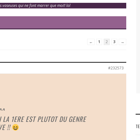
s vaseuses qui ne font marrer que moi!! lol
←
1
2
3
→
#232573
^^
I LA 1ERE EST PLUTOT DU GENRE
E !!
TE