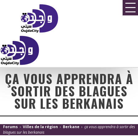
ÇA VOUS APPRENDRA À
SORTIR DES BLAGUES
SUR LES BERKANAIS
Forums
›
Villes de la région
›
Berkane
›
ça vous apprendra à sortir des
blagues sur les berkanais