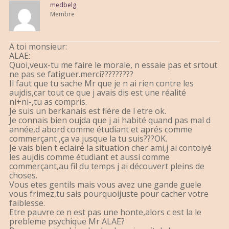
medbelg
Membre
A toi monsieur:
ALAE:
Quoi,veux-tu me faire le morale, n essaie pas et srtout
ne pas se fatiguer.merci?????????
Il faut que tu sache Mr que je n ai rien contre les
aujdis,car tout ce que j avais dis est une réalité
ni+ni-,tu as compris.
Je suis un berkanais est fiére de l etre ok.
Je connais bien oujda que j ai habité quand pas mal d
année,d abord comme étudiant et aprés comme
commerçant ,ça va jusque la tu suis???OK.
Je vais bien t eclairé la situation cher ami,j ai contoiyé
les aujdis comme étudiant et aussi comme
commerçant,au fil du temps j ai découvert pleins de
choses.
Vous etes gentils mais vous avez une gande guele
vous frimez,tu sais pourquoijuste pour cacher votre
faiblesse.
Etre pauvre ce n est pas une honte,alors c est la le
prebleme psychique Mr ALAE?