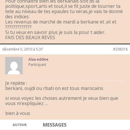
Pour connaitre bien les berkanais soit ds la
politique,sport,arts et tout,il se fit juste de tourner ta
tete au niveau de tes epaules tu veras,je vais te donné
des indices:
Les revenus de marché de mardi a berkane et ,et et
?????????????
Si tu veux en savoir plus je suis la pour t aider.
FAIS DES BEAUX REVES
décembre 5, 2010 à 5:37
#208318
Alaa-eddine
Participant
Je repète :
berkani, oujdi ou rbati on est tous marocains
si vous voyez les choses autrement je veux bien que
vous m’expliquiez …
bien à vous
MESSAGES
AUTEUR