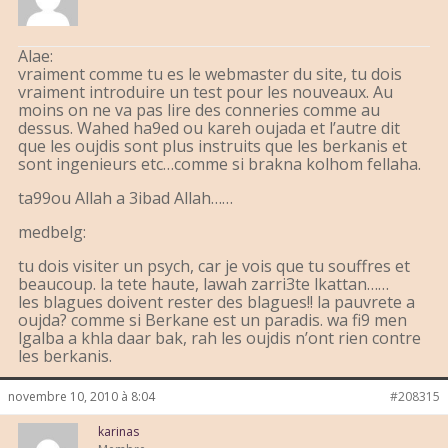
Alae:
vraiment comme tu es le webmaster du site, tu dois
vraiment introduire un test pour les nouveaux. Au
moins on ne va pas lire des conneries comme au
dessus. Wahed ha9ed ou kareh oujada et l’autre dit
que les oujdis sont plus instruits que les berkanis et
sont ingenieurs etc…comme si brakna kolhom fellaha.
ta99ou Allah a 3ibad Allah……
medbelg:
tu dois visiter un psych, car je vois que tu souffres et
beaucoup. la tete haute, lawah zarri3te lkattan……
les blagues doivent rester des blagues!! la pauvrete a
oujda? comme si Berkane est un paradis. wa fi9 men
lgalba a khla daar bak, rah les oujdis n’ont rien contre
les berkanis.
novembre 10, 2010 à 8:04
#208315
karinas