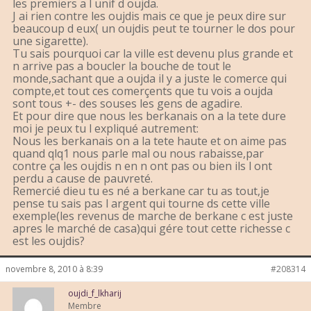
les premiers a l unif d oujda.
J ai rien contre les oujdis mais ce que je peux dire sur
beaucoup d eux( un oujdis peut te tourner le dos pour
une sigarette).
Tu sais pourquoi car la ville est devenu plus grande et
n arrive pas a boucler la bouche de tout le
monde,sachant que a oujda il y a juste le comerce qui
compte,et tout ces comerçents que tu vois a oujda
sont tous +- des souses les gens de agadire.
Et pour dire que nous les berkanais on a la tete dure
moi je peux tu l expliqué autrement:
Nous les berkanais on a la tete haute et on aime pas
quand qlq1 nous parle mal ou nous rabaisse,par
contre ça les oujdis n en n ont pas ou bien ils l ont
perdu a cause de pauvreté.
Remercié dieu tu es né a berkane car tu as tout,je
pense tu sais pas l argent qui tourne ds cette ville
exemple(les revenus de marche de berkane c est juste
apres le marché de casa)qui gére tout cette richesse c
est les oujdis?
novembre 8, 2010 à 8:39
#208314
oujdi_f_lkharij
Membre