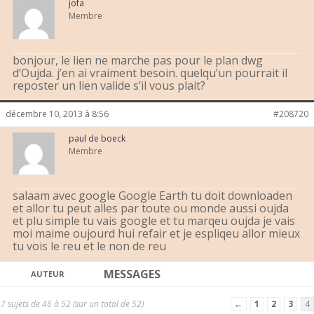
jofa
Membre
bonjour, le lien ne marche pas pour le plan dwg
d’Oujda. j’en ai vraiment besoin. quelqu’un pourrait il
reposter un lien valide s’il vous plait?
décembre 10, 2013 à 8:56
#208720
paul de boeck
Membre
salaam avec google Google Earth tu doit downloaden
et allor tu peut alles par toute ou monde aussi oujda
et plu simple tu vais google et tu marqeu oujda je vais
moi maime oujourd hui refair et je espliqeu allor mieux
tu vois le reu et le non de reu
MESSAGES
AUTEUR
7 sujets de 46 à 52 (sur un total de 52)
←
1
2
3
4