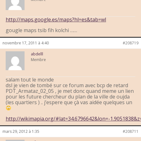
http://maps.google.es/maps?hl=es&tab=wl
gougle maps tsib fih kolchi ……
novembre 17, 2011 à 4:40
#208719
abdelll
Membre
salam tout le monde
dsl je vien de tombé sur ce forum avec bcp de retard
PDT_Armataz_02_05 , je met donc quand meme un lien
pour les future chercheur du plan de la ville de oujda
(les quartiers ) .. j’espere que çà vas aidée quelques un
http://wikimapia.org/#lat=34.6796642&lon=-1.9051838
mars 29, 2012 à 1:35
#208711