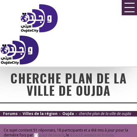
CHERCHE PLAN DE LA
VILLE DE OUJDA
Forums
›
Villes de la région
›
Oujda
›
cherche plan de la ville de oujda
Ce sujet contient 51 réponses, 18 participants et a été mis à jour pour la
dernière fois par
paul de boeck
, le
il y a 12 années et 8 mois
.