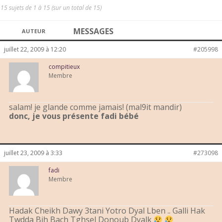
15 sujets de 1 à 15 (sur un total de 15)
MESSAGES
AUTEUR
juillet 22, 2009 à 12:20
#205998
compitieux
Membre
salam! je glande comme jamais! (mal9it mandir)
donc, je vous présente fadi bébé
juillet 23, 2009 à 3:33
#273098
fadi
Membre
Hadak Cheikh Dawy 3tani Yotro Dyal Lben .. Galli Hak
Twdda Bih Bach Tghsel Donoub Dyalk