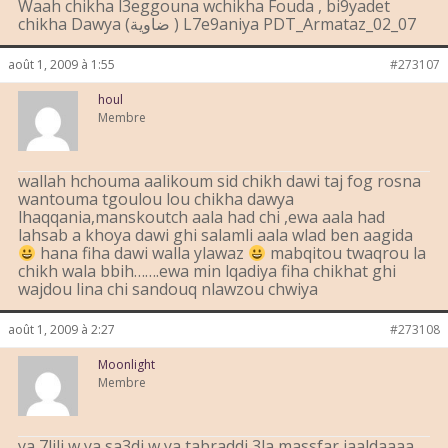
Waah chikha l3eggouna wchikha Fouda , bi9yadet
chikha Dawya (ضاوية ) L7e9aniya PDT_Armataz_02_07
août 1, 2009 à 1:55
#273107
houl
Membre
wallah hchouma aalikoum sid chikh dawi taj fog rosna
wantouma tgoulou lou chikha dawya
lhaqqania,manskoutch aala had chi ,ewa aala had
lahsab a khoya dawi ghi salamli aala wlad ben aagida
hana fiha dawi walla ylawaz
mabqitou twaqrou la
chikh wala bbih…….ewa min lqadiya fiha chikhat ghi
wajdou lina chi sandouq nlawzou chwiya
août 1, 2009 à 2:27
#273108
Moonlight
Membre
ya 7lili w ya sa3di w ya tabraddi 3la massfar jaaldaaaa.