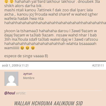
hahahah yal 9ard lakhour lakhour . dnoubek 3la
shikh alors darha bik .
mashi ntali kanou 7attinek f dak zoo dial lparc lala
aicha ,. kanou joj 9rouda wahd sharef w wahed sgher
wa9ela hadak hwa nta
hahahhahahahahhahahahahhahahahahahhahahahahha
ykoon la tshamaa3 hahahaha darou l 3awd 9azam w
dajaj 9azam w ta3lab 9azam . nssaw wahd nhar l bab
3lih ma7loula sda9 ta3lab wakel djaj w l 3awd rafssou
hahahahahhahahahahahahahhah wlahta bsaaaaah
wamiiiiiii
espece de singe vaaaa 8)
août 1, 2009 à 11:21
#273111
ayman
Membre
@houl
wrote:
WALLAH HCHOUMA AALIKOUM SID