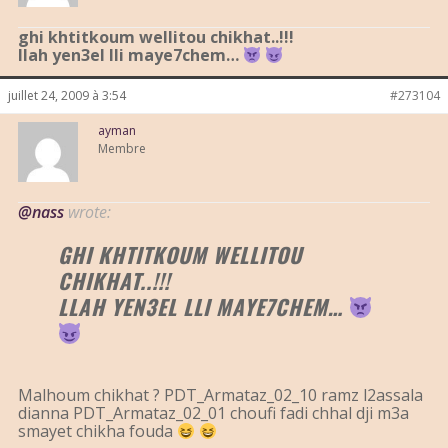
ghi khtitkoum wellitou chikhat..!!!
llah yen3el lli maye7chem…
juillet 24, 2009 à 3:54
#273104
ayman
Membre
@nass
wrote:
GHI KHTITKOUM WELLITOU
CHIKHAT..!!!
LLAH YEN3EL LLI MAYE7CHEM…
Malhoum chikhat ? PDT_Armataz_02_10 ramz l2assala
dianna PDT_Armataz_02_01 choufi fadi chhal dji m3a
smayet chikha fouda