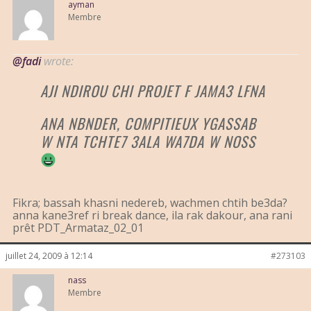
ayman
Membre
@fadi
wrote:
AJI NDIROU CHI PROJET F JAMA3 LFNA
ANA NBNDER, COMPITIEUX YGASSAB
W NTA TCHTE7 3ALA WA7DA W NOSS
Fikra; bassah khasni nedereb, wachmen chtih be3da?
anna kane3ref ri break dance, ila rak dakour, ana rani
prêt PDT_Armataz_02_01
juillet 24, 2009 à 12:14
#273103
nass
Membre