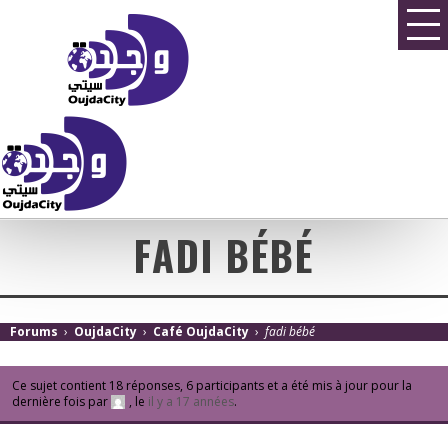
FADI BÉBÉ
Forums
›
OujdaCity
›
Café OujdaCity
›
fadi bébé
Ce sujet contient 18 réponses, 6 participants et a été mis à jour pour la
dernière fois par
, le
il y a 17 années
.