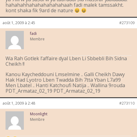
hahahahhahahahahahahaah fadi malek tamssakht.
kont shaka fik 9ard de nature
août 1, 2009 à 2:45
#273109
fadi
Membre
Wa Rah Gotlek l’affaire dyal Lben Li Sbbebli Bih Sidna
Cheikh !!
Kanou Kaycheddouni Lmselmine .. Galli Cheikh Dawy
Hak Had Lyotro Lben Twadda Bih 7tta Yban L7a99
Men Lbatel .. Hanti Katchoufi Natija .. Wallina 9rouda
PDT_Armataz_02_19 PDT_Armataz_02_19
août 1, 2009 à 2:48
#273110
Moonlight
Membre