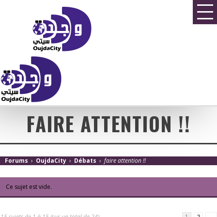
FAIRE ATTENTION !!
Forums
›
OujdaCity
›
Débats
›
faire attention !!
Ce sujet est vide.
15 sujets de 1 à 15 (sur un total de 24)
1
2
→