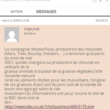
MESSAGES
AUTEUR
mars 3, 2008 à 3:44
#203525
OUJDI_PUR
Membre
La compagnie MasterFood, productrice des chocolats
(Mars, Twix, Bounty, Snickers, …) a annoncé qu’à partir
du mois de mai
2007, qu’elle changera sa production de chocolat en
utilisant de la
graisse animale à la place de la graisse végétale.Cette
nouvelle mesure
rend ces aliments illicites pour les musulmans, l’origine
de ces graisses étant soit du porc soit de la viande de
bovin non égorgé selon le rite
musulman.Ces informations ont pour source le site de
la BBC dont voici le
lien :
http://news.bbc.co.uk/1/hi/business/6653175.stm