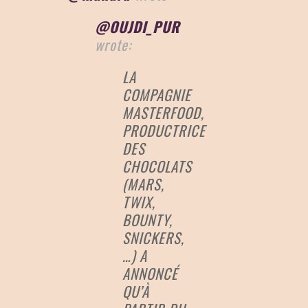
@OUJDI_PUR
wrote:
LA
COMPAGNIE
MASTERFOOD,
PRODUCTRICE
DES
CHOCOLATS
(MARS,
TWIX,
BOUNTY,
SNICKERS,
…) A
ANNONCÉ
QU’À