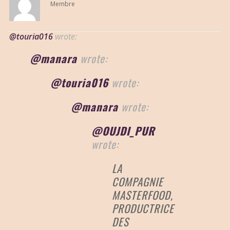
Membre
@touria016
wrote:
@manara
wrote:
@touria016
wrote:
@manara
wrote:
@OUJDI_PUR
wrote:
LA
COMPAGNIE
MASTERFOOD,
PRODUCTRICE
DES