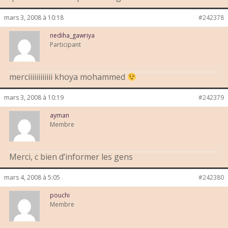
mars 3, 2008 à 10:18
#242378
nediha_gawriya
Participant
merciiiiiiiiiiii khoya mohammed
mars 3, 2008 à 10:19
#242379
ayman
Membre
Merci, c bien d’informer les gens
mars 4, 2008 à 5:05
#242380
pouchi
Membre