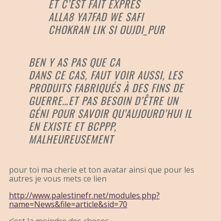
ET C’EST FAIT EXPRES
ALLA8 YA7FAD WE SAFI
CHOKRAN LIK SI OUJDI_PUR
BEN Y AS PAS QUE CA
DANS CE CAS, FAUT VOIR AUSSI, LES
PRODUITS FABRIQUÉS À DES FINS DE
GUERRE…ET PAS BESOIN D’ÊTRE UN
GÉNI POUR SAVOIR QU’AUJOURD’HUI IL
EN EXISTE ET BCPPP,
MALHEUREUSEMENT
pour toi ma cherie et ton avatar ainsi que pour les
autres je vous mets ce lien
http://www.palestinefr.net/modules.php?
name=News&file=article&sid=70