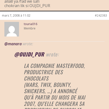
alla8 ya7fad we safi
chokran lik si OUJDI_PUR
mars 7, 2008 à 11:02
#242383
touria016
Membre
@manara
wrote:
@OUJDI_PUR
wrote:
LA COMPAGNIE MASTERFOOD,
PRODUCTRICE DES
CHOCOLATS
(MARS, TWIX, BOUNTY,
SNICKERS, …) A ANNONCÉ
QU’À PARTIR DU MOIS DE MAI
2007, QU’ELLE CHANGERA SA