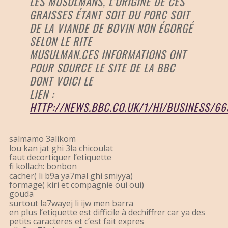
LES MUSULMANS, L’ORIGINE DE CES
GRAISSES ÉTANT SOIT DU PORC SOIT
DE LA VIANDE DE BOVIN NON ÉGORGÉ
SELON LE RITE
MUSULMAN.CES INFORMATIONS ONT
POUR SOURCE LE SITE DE LA BBC
DONT VOICI LE
LIEN :
HTTP://NEWS.BBC.CO.UK/1/HI/BUSINESS/66
salmamo 3alikom
lou kan jat ghi 3la chicoulat
faut decortiquer l’etiquette
fi kollach: bonbon
cacher( li b9a ya7mal ghi smiyya)
formage( kiri et compagnie oui oui)
gouda
surtout la7wayej li ijw men barra
en plus l’etiquette est difficile à dechiffrer car ya des
petits caracteres et c’est fait expres