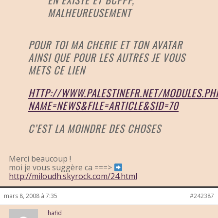
MALHEUREUSEMENT
POUR TOI MA CHERIE ET TON AVATAR
AINSI QUE POUR LES AUTRES JE VOUS
METS CE LIEN
HTTP://WWW.PALESTINEFR.NET/MODULES.PH
NAME=NEWS&FILE=ARTICLE&SID=70
C’EST LA MOINDRE DES CHOSES
Merci beaucoup !
moi je vous suggère ca ===>
http://miloudh.skyrock.com/24.html
mars 8, 2008 à 7:35
#242387
hafid