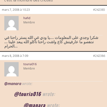
c’est la moindre des choses
mars 7, 2008 à 10:23
#242385
hafid
Membre
شكرا وجدي على المعلومات ….يا ودي غي الله يستر راحنا غي
ندهصو ما عارفينش كاع واشت راحنا ناكلو الله يبعد علينا …
الحرام…
mars 8, 2008 à 7:09
#242386
touria016
Membre
@manara
wrote:
@touria016
wrote:
@manara
wrote: