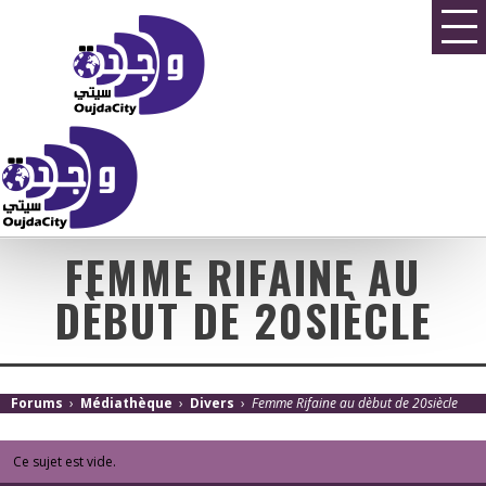
FEMME RIFAINE AU
DÈBUT DE 20SIÈCLE
Forums
›
Médiathèque
›
Divers
›
Femme Rifaine au dèbut de 20siècle
Ce sujet est vide.