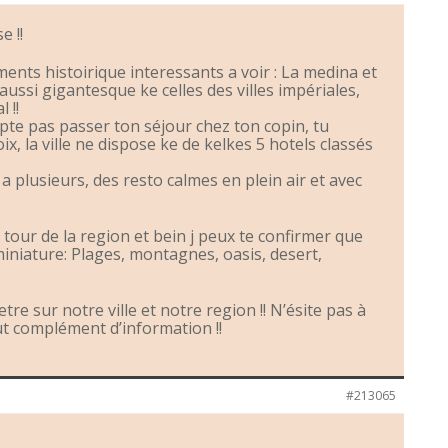
e !!
ents histoirique interessants a voir : La medina et
 aussi gigantesque ke celles des villes impériales,
 !!
mpte pas passer ton séjour chez ton copin, tu
ix, la ville ne dispose ke de kelkes 5 hotels classés
 a plusieurs, des resto calmes en plein air et avec
e tour de la region et bein j peux te confirmer que
 miniature: Plages, montagnes, oasis, desert,
etre sur notre ville et notre region !! N’ésite pas à
t complément d’information !!
#213065