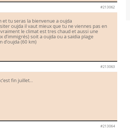
#213062
 et tu seras la bienvenue a oujda
visiter oujda il vaut mieux que tu ne viennes pas en
r vraiment le climat est tres chaud et aussi une
x d’immigrés) soit a oujda ou a saidia plage
n d’oujda (60 km)
#213063
c’est fin juillet…
#213064