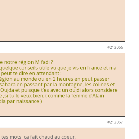
#213066
de notre région M fadi ?
 quelque conseils utile vu que je vis en france et ma
peut te dire en attendant :
 région au monde ou en 2 heures en peut passer
sahara en passant par la montagne, les colines et
re Oujda et puisque t’es avec un oujdi alors considere
 ,si tu le veux bien. ( comme la femme d’Alain
dia par naissance )
#213067
es mots, ça fait chaud au coeur.