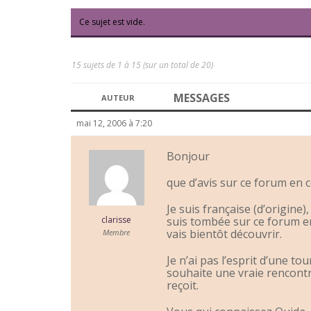
Ce sujet est vide.
15 sujets de 1 à 15 (sur un total de 20)
MESSAGES
AUTEUR
mai 12, 2006 à 7:20
Bonjour
que d’avis sur ce forum en c
Je suis française (d’origine),
clarisse
suis tombée sur ce forum en
vais bientôt découvrir.
Membre
Je n’ai pas l’esprit d’une to
souhaite une vraie rencontre
reçoit.