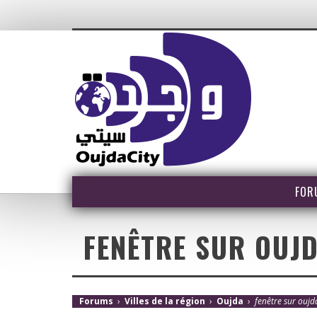
FOR
FENÊTRE SUR OUJ
Forums
›
Villes de la région
›
Oujda
›
fenêtre sur ouj