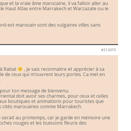
ue et la vraie âme marocaine, il va falloir aller au
 le Haut Atlas entre Marrakech et Warzazate ou le
ord-est marocain sont des vulgaires villes sans
#213070
e à Rabat
, je sais reconnaitre et apprécier à sa
lle de ceux qui m’ouvrent leurs portes. Ca met en
.
i pour ton message de bienvenu.
riental doit avoir ses charmes, pour ceux et celles
’aux boutiques et animations pour touristes que
es cités marocaines comme Marrakech.
, ce serait au printemps, car je garde en mémoire une
oches rouges et les buissons fleuris des