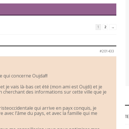
1
2
→
#201433
e qui concerne Oujda!!!
 et je vais là-bas cet été (mon ami est Oujdi) et je
 cherchant des informations sur cette ville que je
uristeoccidentale qui arrive en payx conquis, je
 avec l’âme du pays, et avec la famille qui me
TE