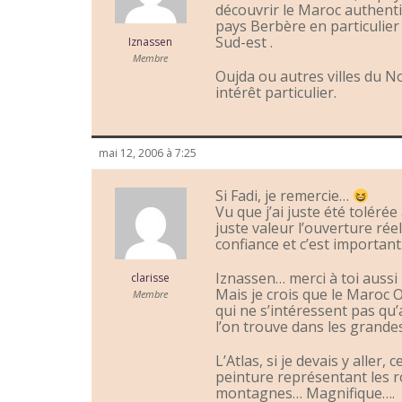
découvrir le Maroc authentiq
pays Berbère en particulier
Sud-est .
Iznassen
Membre
Oujda ou autres villes du N
intérêt particulier.
mai 12, 2006 à 7:25
Si Fadi, je remercie…
Vu que j’ai juste été toléré
juste valeur l’ouverture rée
confiance et c’est important
Iznassen… merci à toi auss
clarisse
Mais je crois que le Maroc O
Membre
qui ne s’intéressent pas qu
l’on trouve dans les grand
L’Atlas, si je devais y aller
peinture représentant les r
montagnes… Magnifique….