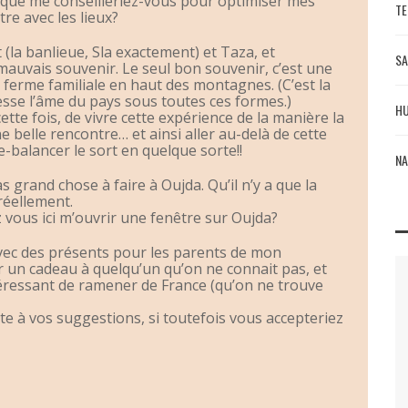
 que me conseilleriez-vous pour optimiser mes
TE
re avec les lieux?
t (la banlieue, Sla exactement) et Taza, et
SA
auvais souvenir. Le seul bon souvenir, c’est une
 ferme familiale en haut des montagnes. (C’est la
sse l’âme du pays sous toutes ces formes.)
HU
cette fois, de vivre cette expérience de la manière la
ne belle rencontre… et ainsi aller au-delà de cette
-balancer le sort en quelque sorte!!
NA
s grand chose à faire à Oujda. Qu’il n’y a que la
réellement.
vous ici m’ouvrir une fenêtre sur Oujda?
avec des présents pour les parents de mon
ir un cadeau à quelqu’un qu’on ne connait pas, et
ntéressant de ramener de France (qu’on ne trouve
te à vos suggestions, si toutefois vous accepteriez