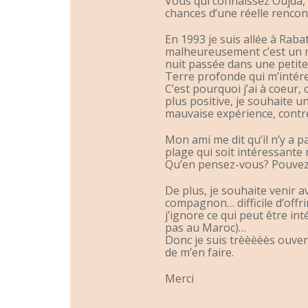
Vous qui connaissez Oujda,
chances d’une réelle rencont
En 1993 je suis allée à Raba
malheureusement c’est un m
nuit passée dans une petite
Terre profonde qui m’intére
C’est pourquoi j’ai à coeur, 
plus positive, je souhaite u
mauvaise expérience, contre
Mon ami me dit qu’il n’y a pa
plage qui soit intéressante 
Qu’en pensez-vous? Pouvez 
De plus, je souhaite venir 
compagnon… difficile d’offr
j’ignore ce qui peut être i
pas au Maroc)…
Donc je suis trèèèèès ouver
de m’en faire.
Merci