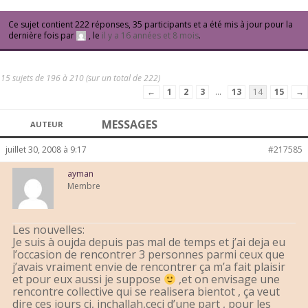
Ce sujet contient 222 réponses, 35 participants et a été mis à jour pour la
dernière fois par
, le
il y a 16 années et 8 mois
.
15 sujets de 196 à 210 (sur un total de 222)
←
1
2
3
…
13
14
15
→
MESSAGES
AUTEUR
juillet 30, 2008 à 9:17
#217585
ayman
Membre
Les nouvelles:
Je suis à oujda depuis pas mal de temps et j’ai deja eu
l’occasion de rencontrer 3 personnes parmi ceux que
j’avais vraiment envie de rencontrer ça m’a fait plaisir
et pour eux aussi je suppose
,et on envisage une
rencontre collective qui se realisera bientot , ça veut
dire ces jours ci, inchallah,ceci d’une part , pour les