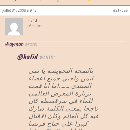
juillet 31, 2008 à 9:43
#217588
hafid
Membre
@ayman
wrote:
@hafid
wrote:
بالصحة التحويسة يا سي
ايمن واحيي جميع اعضاء
المنتدى ……..اما انا قمت
بزيارة المعرض العالمي
للماء في سرقسطة كان
ناجحا بمعنى الكلمة شارك
فيه كل العالم وكان الاقبال
كبيرا على جناح فرنسا