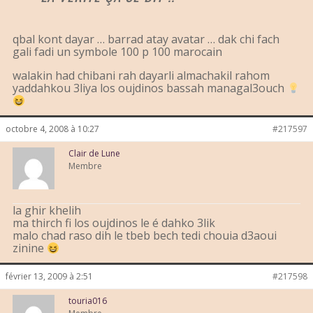
qbal kont dayar … barrad atay avatar … dak chi fach
gali fadi un symbole 100 p 100 marocain
walakin had chibani rah dayarli almachakil rahom
yaddahkou 3liya los oujdinos bassah managal3ouch
octobre 4, 2008 à 10:27
#217597
Clair de Lune
Membre
la ghir khelih
ma thirch fi los oujdinos le é dahko 3lik
malo chad raso dih le tbeb bech tedi chouia d3aoui
zinine
février 13, 2009 à 2:51
#217598
touria016