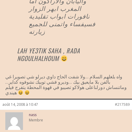
واليابان والاراكون اما
المغرب ابهر الزوار
نافورات ابواب تقليدية
فسيفساء واتمنى للجميع
زيارته
LAH YE3TIK SAHA , RADA
NGOULHALHOUM
واه بلغلهم السلام …ولا شفت الحاج داوي ديرلو شي تصويرا غي
بالفن بلا مايعيق بيك …وديرو فشي توبيك نشوفوه كداير…
وماتنساش دورلناعلى هولاكو تصيبو في قهوة المحطة يتفرج فيلم
هيندي
août 14, 2008 à 10:47
#217589
nass
Membre