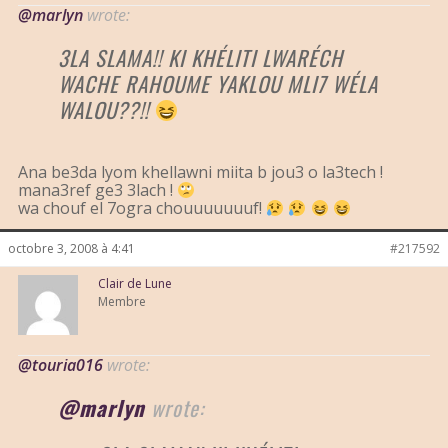
@marlyn
wrote:
3LA SLAMA!! KI KHÉLITI LWARÉCH
WACHE RAHOUME YAKLOU MLI7 WÉLA
WALOU??!!
Ana be3da lyom khellawni miita b jou3 o la3tech !
mana3ref ge3 3lach !
wa chouf el 7ogra chouuuuuuuf!
octobre 3, 2008 à 4:41
#217592
Clair de Lune
Membre
@touria016
wrote:
@marlyn
wrote: