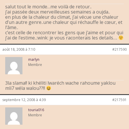
salut tout le monde…me voilà de retour..
j’ai passée deux merveilleuses semaines a oujda..
en plus de la chaleur du climat, j’ai vécue une chaleur
d’un autre genre..une chaleur qui réchauffe le cœur, et
l’âme..
c’est celle de rencontrer les gens que j’aime et pour qui
j’ai de l’estime..:wink: je vous raconterais les details….
août 18, 2008 à 7:10
#217590
marlyn
Membre
3la slama!! ki khéliti lwaréch wache rahoume yaklou
mli7 wéla walou??!!
septembre 12, 2008 à 4:39
#217591
touria016
Membre