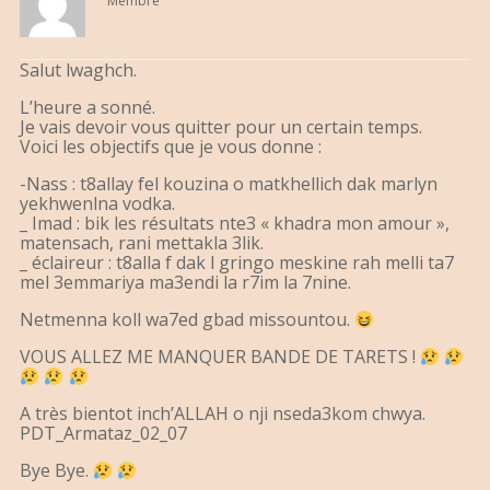
Membre
Salut lwaghch.
L’heure a sonné.
Je vais devoir vous quitter pour un certain temps.
Voici les objectifs que je vous donne :
-Nass : t8allay fel kouzina o matkhellich dak marlyn
yekhwenlna vodka.
_ Imad : bik les résultats nte3 « khadra mon amour »,
matensach, rani mettakla 3lik.
_ éclaireur : t8alla f dak l gringo meskine rah melli ta7
mel 3emmariya ma3endi la r7im la 7nine.
Netmenna koll wa7ed gbad missountou.
VOUS ALLEZ ME MANQUER BANDE DE TARETS !
A très bientot inch’ALLAH o nji nseda3kom chwya.
PDT_Armataz_02_07
Bye Bye.