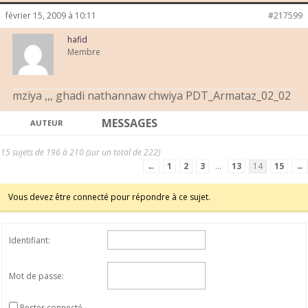
février 15, 2009 à 10:11
#217599
hafid
Membre
mziya ,,, ghadi nathannaw chwiya PDT_Armataz_02_02
MESSAGES
AUTEUR
15 sujets de 196 à 210 (sur un total de 222)
←
1
2
3
…
13
14
15
→
Vous devez être connecté pour répondre à ce sujet.
Identifiant:
Mot de passe:
Rester connecté