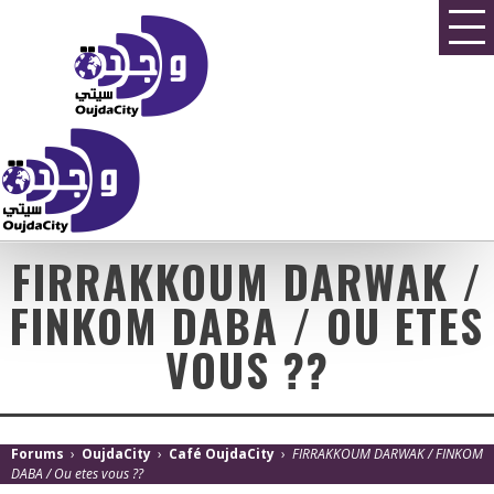
FIRRAKKOUM DARWAK /
FINKOM DABA / OU ETES
VOUS ??
Forums
›
OujdaCity
›
Café OujdaCity
›
FIRRAKKOUM DARWAK / FINKOM
DABA / Ou etes vous ??