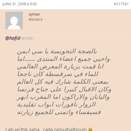
juillet 31, 2008 à 9:02
#217587
ayman
Membre
@hafid
wrote:
بالصحة التحويسة يا سي ايمن
واحيي جميع اعضاء المنتدى ……..اما
انا قمت بزيارة المعرض العالمي
للماء في سرقسطة كان ناجحا
بمعنى الكلمة شارك فيه كل العالم
وكان الاقبال كبيرا على جناح فرنسا
واليابان والاراكون اما المغرب ابهر
الزوار نافورات ابواب تقليدية
فسيفساء واتمنى للجميع زيارته
Lah ye3tik saha , rada ngoulhalhoum