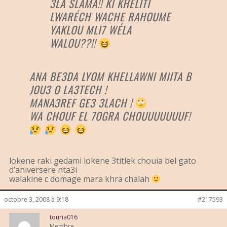
3LA SLAMA!! KI KHÉLITI
LWARÉCH WACHE RAHOUME
YAKLOU MLI7 WÉLA
WALOU??!!
ANA BE3DA LYOM KHELLAWNI MIITA B
JOU3 O LA3TECH !
MANA3REF GE3 3LACH !
WA CHOUF EL 7OGRA CHOUUUUUUUF!
lokene raki gedami lokene 3titlek chouia bel gato
d’aniversere nta3i
walakine c domage mara khra chalah
octobre 3, 2008 à 9:18
#217593
touria016
Membre