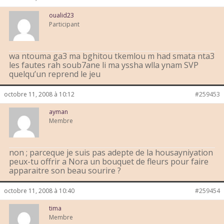
oualid23
Participant
wa ntouma ga3 ma bghitou tkemlou m had smata nta3
les fautes rah soub7ane li ma yssha wlla ynam SVP
quelqu’un reprend le jeu
octobre 11, 2008 à 10:12
#259453
ayman
Membre
non ; parceque je suis pas adepte de la housayniyation
peux-tu offrir a Nora un bouquet de fleurs pour faire
apparaitre son beau sourire ?
octobre 11, 2008 à 10:40
#259454
tima
Membre