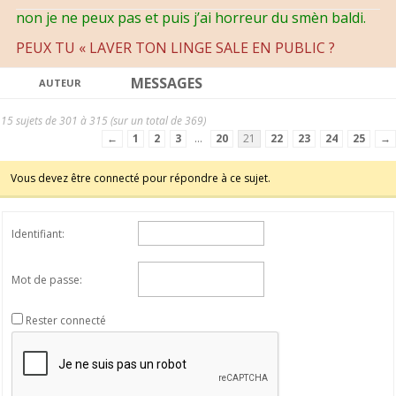
non je ne peux pas et puis j’ai horreur du smèn baldi.
PEUX TU « LAVER TON LINGE SALE EN PUBLIC ?
MESSAGES
AUTEUR
15 sujets de 301 à 315 (sur un total de 369)
←
1
2
3
…
20
21
22
23
24
25
→
Vous devez être connecté pour répondre à ce sujet.
Identifiant:
Mot de passe:
Rester connecté