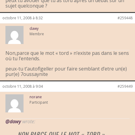
peux tu avouer que tu as tord après un débat sur un
sujet quelconque ?
octobre 11, 2008 à 8:32
#259448
dawy
Membre
Non,parce que le mot « tord » n’existe pas dans le sens
où tu l’entends.
peux-tu t’autoflgeller pour faire semblant d’etre un(e)
pur(e) 7oussaynite
octobre 11, 2008 à 9:04
#259449
norane
Participant
@dawy
wrote:
NON,PARCE QUE LE MOT « TORD »