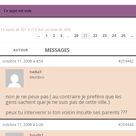
Ce sujet est vide.
15 sujets de 301 à 315 (sur un total de 369)
←
1
2
3
…
20
21
22
23
24
25
→
MESSAGES
AUTEUR
octobre 11, 2008 à 4:59
#259442
nadia3
Membre
non je ne peux pas ( au contraire je prefére que les
gens sachent que je ne suis pas de cette ville..)
peux tu intervenir si ton voisin insulte ses parents ???
octobre 11, 2008 à 5:09
#259443
boudir1