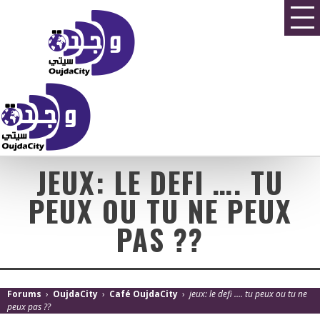
JEUX: LE DEFI …. TU
PEUX OU TU NE PEUX
PAS ??
Forums
›
OujdaCity
›
Café OujdaCity
›
jeux: le defi …. tu peux ou tu ne
peux pas ??