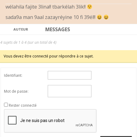
wélahila fajite 3lina!! tbarkélah 3lik!!
sada9a man 9aal zazayréyine 10 fi 39él!!
MESSAGES
AUTEUR
4 sujets de 1 à 4 (sur un total de 4)
Vous devez être connecté pour répondre à ce sujet.
Identifiant:
Mot de passe:
Rester connecté