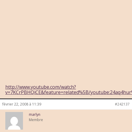
http://www.youtube.com/watch?
v=7KCrPBHQiCE&feature=related%5B/youtube:24aq4hu
février 22, 2008 à 11:39
#242137
marlyn
Membre