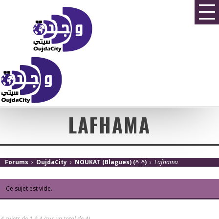
LAFHAMA
Forums
›
OujdaCity
›
NOUKAT (Blagues) (^_^)
›
Lafhama
Ce sujet est vide.
4 sujets de 1 à 4 (sur un total de 4)