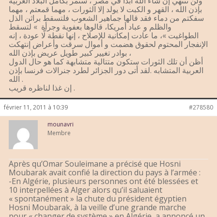
ولن تنتهي إن شاء الله أبدا في مصر ، ستمر بكامل البلاد العربية
بإذن الله ، القهر و الكبت لا يولد إلا الثورات ، مهما قمعتم ، مهما
سفكتم من دماء فقد قالها جماهير الشعوب فلتسقط براثن الذل
والظلم و عباد أمريكا، قالوها بعفوية وجرأة » لتسقط
الطواغيت »، ما عادت إمكانية للإصلاح ، إنها نقطة لَّا عودة ، إنه
الإنفجار المحتوم لحقوق هضمت و أموال سرقت وأعراض إنتهكت
، بوادر تغيير كبير طويل عريض بإذن الله
أظن أن تلك الثورات ستكون متتالية متشابهة كما هو حال الدول
العربية المتشابه .لقد أتى دور الجزائر لطرد جنرالات فرنسا بإذن
الله .
إن غذا لناظره قريب .
février 11, 2011 à 10:39
#278580
mounavri
Membre
Après qu’Omar Souleimane a précisé que Hosni
Moubarak avait confié la direction du pays à l’armée :
-En Algérie, plusieurs personnes ont été blessées et
10 interpellées à Alger alors qu’il saluaient
« spontanément » la chute du président égyptien
Hosni Moubarak, à la veille d’une grande marche
pour « changer de système » en Algérie, a annoncé un