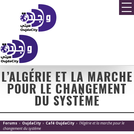
L’ALGÉRIE ET LA MARCHE
POUR LE CHANGEMENT
DU SYSTÈME
Forums
›
OujdaCity
›
Café OujdaCity
›
l’Algérie et la marche pour le
changement du système