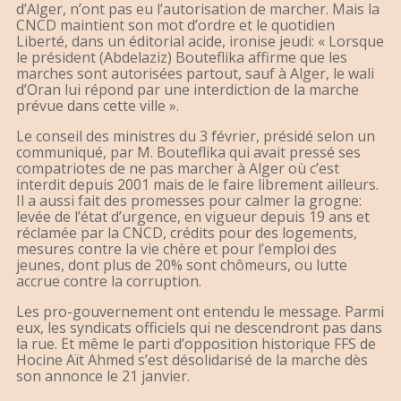
d’Alger, n’ont pas eu l’autorisation de marcher. Mais la
CNCD maintient son mot d’ordre et le quotidien
Liberté, dans un éditorial acide, ironise jeudi: « Lorsque
le président (Abdelaziz) Bouteflika affirme que les
marches sont autorisées partout, sauf à Alger, le wali
d’Oran lui répond par une interdiction de la marche
prévue dans cette ville ».
Le conseil des ministres du 3 février, présidé selon un
communiqué, par M. Bouteflika qui avait pressé ses
compatriotes de ne pas marcher à Alger où c’est
interdit depuis 2001 mais de le faire librement ailleurs.
Il a aussi fait des promesses pour calmer la grogne:
levée de l’état d’urgence, en vigueur depuis 19 ans et
réclamée par la CNCD, crédits pour des logements,
mesures contre la vie chère et pour l’emploi des
jeunes, dont plus de 20% sont chômeurs, ou lutte
accrue contre la corruption.
Les pro-gouvernement ont entendu le message. Parmi
eux, les syndicats officiels qui ne descendront pas dans
la rue. Et même le parti d’opposition historique FFS de
Hocine Aït Ahmed s’est désolidarisé de la marche dès
son annonce le 21 janvier.