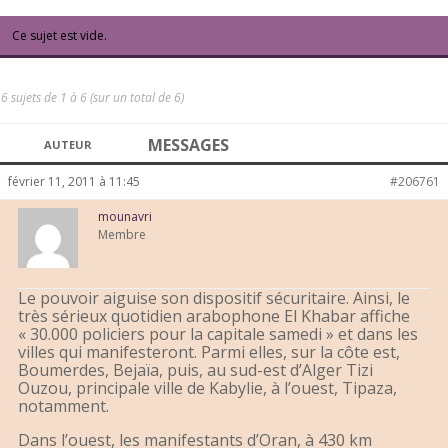
Ce sujet est vide.
6 sujets de 1 à 6 (sur un total de 6)
MESSAGES
AUTEUR
février 11, 2011 à 11:45
#206761
mounavri
Membre
Le pouvoir aiguise son dispositif sécuritaire. Ainsi, le
très sérieux quotidien arabophone El Khabar affiche
« 30.000 policiers pour la capitale samedi » et dans les
villes qui manifesteront. Parmi elles, sur la côte est,
Boumerdes, Bejaïa, puis, au sud-est d’Alger Tizi
Ouzou, principale ville de Kabylie, à l’ouest, Tipaza,
notamment.
Dans l’ouest, les manifestants d’Oran, à 430 km