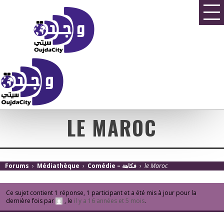
LE MAROC
Forums
›
Médiathèque
›
Comédie – فكاهة
›
le Maroc
Ce sujet contient 1 réponse, 1 participant et a été mis à jour pour la
dernière fois par
, le
il y a 16 années et 5 mois
.