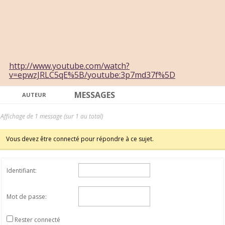
http://www.youtube.com/watch?
v=epwzJRLC5qE%5B/youtube:3p7md37f%5D
MESSAGES
AUTEUR
Affichage de 1 message (sur 1 au total)
Vous devez être connecté pour répondre à ce sujet.
Identifiant:
Mot de passe:
Rester connecté