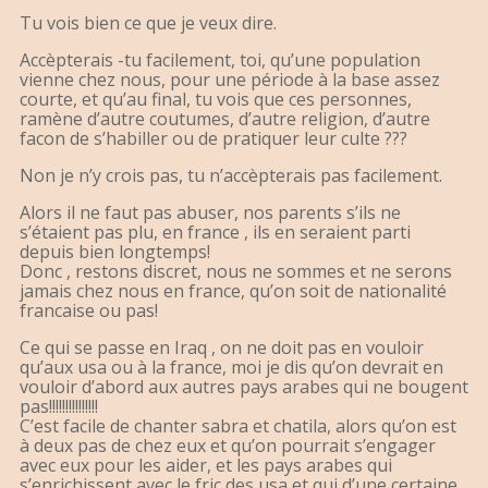
Tu vois bien ce que je veux dire.
Accèpterais -tu facilement, toi, qu’une population
vienne chez nous, pour une période à la base assez
courte, et qu’au final, tu vois que ces personnes,
ramène d’autre coutumes, d’autre religion, d’autre
facon de s’habiller ou de pratiquer leur culte ???
Non je n’y crois pas, tu n’accèpterais pas facilement.
Alors il ne faut pas abuser, nos parents s’ils ne
s’étaient pas plu, en france , ils en seraient parti
depuis bien longtemps!
Donc , restons discret, nous ne sommes et ne serons
jamais chez nous en france, qu’on soit de nationalité
francaise ou pas!
Ce qui se passe en Iraq , on ne doit pas en vouloir
qu’aux usa ou à la france, moi je dis qu’on devrait en
vouloir d’abord aux autres pays arabes qui ne bougent
pas!!!!!!!!!!!!!!!
C’est facile de chanter sabra et chatila, alors qu’on est
à deux pas de chez eux et qu’on pourrait s’engager
avec eux pour les aider, et les pays arabes qui
s’enrichissent avec le fric des usa et qui d’une certaine