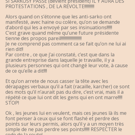
SI SARKOSY PASSE (devient président) IL Y AURA DES
PROTESTATIONS , DE LA REVOLTE!!!!!!!!!!!
Alors quand on s’étonne que les anti-sarko ont
manifesté, avec haine ou colère, qu’on se demande
d’abord qui les a envoyé par ses insinuations!!!!!!
C’est grave quand même qu’une future présidente
tienne des propos pareil!!!!!!!!!!!!!!!!!!!!!!!
Je ne comprend pas comment ca se fait qu’on ne lui ai
rien dit!!
Par contre , ce que j’ai constaté, c’est que dans la
grande entreprise dans laquelle je travaille, il y a
plusieurs personnes qui ont changé leur vote, à cause
de ce qu’elle a dit!!!!
Et qu’on arrete de nous casser la tête avec les
dérapages verbaux qu’il a fait (racaille, karcher) ce sont
des mots qu’il n’aurait pas du dire, c’est vrai, mais il a
répété ce que lui ont dit les gens qui en ont marre!!!!!
STOP!
Ok , les jeunes lui en veulent, mais ces jeunes là ils me
font penser à ceux qui se font flashé et perdre des
points sur leurs permis, alors qu’il y a un moyen très
simple de ne pas perdre ses points!!!!!! RESPECTER le
code de la route!