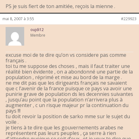
PS je suis fiert de ton amitiée, reçois la mienne .
mai 8, 2007 à 3:55
#229923
oujdi12
Membre
excuse moi de te dire qu’on vs considere pas comme
français .
toi tu me suppose des choses , mais il faut traiter une
réalité bien évidente , on a abondonné une partie de la
population , réprimé et mise au bord de la marge .
ne me dit pas que les dirigeants français ne savaient
que c l’avenir de la france puisque ce pays va avoir une
punirie grave de population ds les decennies suivantes
, jusqu’au point que la population n’arrivera plus à
augmenter , c un risque majeur pr la continuation du
pays !!!
tu doit revoir la position de sarko mme sur le sujet du
voile .
je tiens à te dire que les gouvernements arabes ne
représentent pas leurs peuples , ça serre à rien
d’attendre quoique se soit d’eux . et je veux te dire que