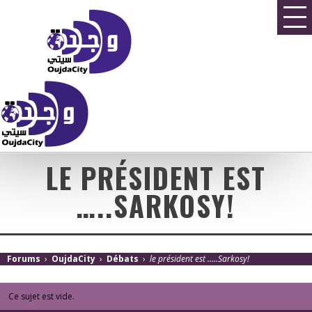
LE PRÉSIDENT EST
…..SARKOSY!
Forums
›
OujdaCity
›
Débats
›
le président est …..Sarkosy!
Ce sujet est vide.