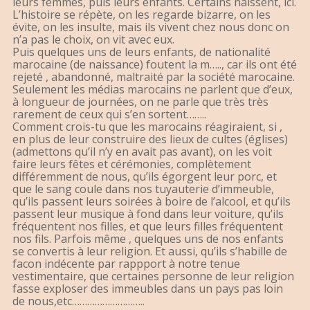
leurs femmes, puis leurs enfants. Certains naissent, ici.
L’histoire se répète, on les regarde bizarre, on les
évite, on les insulte, mais ils vivent chez nous donc on
n’a pas le choix, on vit avec eux.
Puis quelques uns de leurs enfants, de nationalité
marocaine (de naissance) foutent la m….., car ils ont été
rejeté , abandonné, maltraité par la société marocaine.
Seulement les médias marocains ne parlent que d’eux,
à longueur de journées, on ne parle que très très
rarement de ceux qui s’en sortent……..
Comment crois-tu que les marocains réagiraient, si ,
en plus de leur construire des lieux de cultes (églises)
(admettons qu’il n’y en avait pas avant), on les voit
faire leurs fêtes et cérémonies, complètement
différemment de nous, qu’ils égorgent leur porc, et
que le sang coule dans nos tuyauterie d’immeuble,
qu’ils passent leurs soirées à boire de l’alcool, et qu’ils
passent leur musique à fond dans leur voiture, qu’ils
fréquentent nos filles, et que leurs filles fréquentent
nos fils. Parfois même , quelques uns de nos enfants
se convertis à leur religion. Et aussi, qu’ils s’habille de
facon indécente par rappport à notre tenue
vestimentaire, que certaines personne de leur religion
fasse exploser des immeubles dans un pays pas loin
de nous,etc………………………..