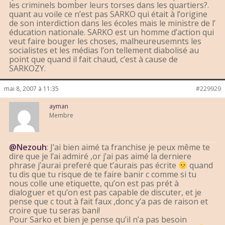
les criminels bomber leurs torses dans les quartiers?.
quant au voile ce n’est pas SARKO qui était à l’origine
de son interdiction dans les écoles mais le ministre de l’
éducation nationale. SARKO est un homme d’action qui
veut faire bouger les choses, malheureusemnts les
socialistes et les médias l’on tellement diabolisé au
point que quand il fait chaud, c’est à cause de
SARKOZY.
mai 8, 2007 à 11:35
#229929
ayman
Membre
@Nezouh
: J’ai bien aimé ta franchise je peux même te
dire que je l’ai admiré ,or j’ai pas aimé la derniere
phrase j’aurai preferé que t’aurais pas écrite
quand
tu dis que tu risque de te faire banir c comme si tu
nous colle une etiquette, qu’on est pas prét à
dialoguer et qu’on est pas capable de discuter, et je
pense que c tout à fait faux ,donc y’a pas de raison et
croire que tu seras bani!
Pour Sarko et bien je pense qu’il n’a pas besoin