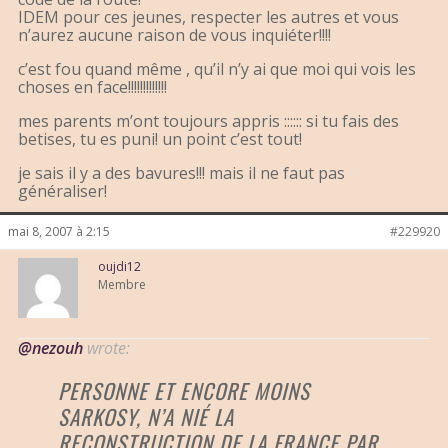
IDEM pour ces jeunes, respecter les autres et vous
n’aurez aucune raison de vous inquiéter!!!!
c’est fou quand même , qu’il n’y ai que moi qui vois les
choses en face!!!!!!!!!!!!!
mes parents m’ont toujours appris :::::: si tu fais des
betises, tu es puni! un point c’est tout!
je sais il y a des bavures!!! mais il ne faut pas
généraliser!
mai 8, 2007 à 2:15
#229920
oujdi12
Membre
@nezouh
wrote:
PERSONNE ET ENCORE MOINS
SARKOSY, N’A NIÉ LA
RECONSTRUCTION DE LA FRANCE PAR