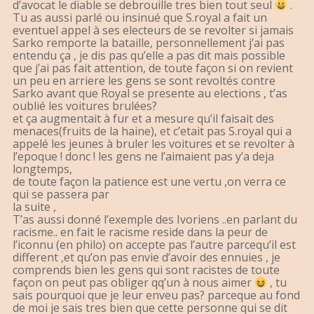
d’avocat le diable se debrouille tres bien tout seul
.
Tu as aussi parlé ou insinué que S.royal a fait un
eventuel appel à ses electeurs de se revolter si jamais
Sarko remporte la bataille, personnellement j’ai pas
entendu ça , je dis pas qu’elle a pas dit mais possible
que j’ai pas fait attention, de toute façon si on revient
un peu en arriere les gens se sont revoltés contre
Sarko avant que Royal se presente au elections , t’as
oublié les voitures brulées?
et ça augmentait à fur et a mesure qu’il faisait des
menaces(fruits de la haine), et c’etait pas S.royal qui a
appelé les jeunes à bruler les voitures et se revolter à
l’epoque ! donc ! les gens ne l’aimaient pas y’a deja
longtemps,
de toute façon la patience est une vertu ,on verra ce
qui se passera par
la suite ,
T’as aussi donné l’exemple des Ivoriens ..en parlant du
racisme.. en fait le racisme reside dans la peur de
l’iconnu (en philo) on accepte pas l’autre parcequ’il est
different ,et qu’on pas envie d’avoir des ennuies , je
comprends bien les gens qui sont racistes de toute
façon on peut pas obliger qq’un à nous aimer
, tu
sais pourquoi que je leur enveu pas? parceque au fond
de moi je sais tres bien que cette personne qui se dit