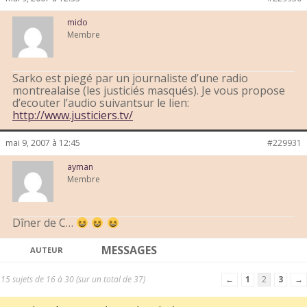
mido
Membre
Sarko est piegé par un journaliste d’une radio
montrealaise (les justiciés masqués). Je vous propose
d’ecouter l’audio suivantsur le lien:
http://www.justiciers.tv/
mai 9, 2007 à 12:45
#229931
ayman
Membre
Dîner de C…
MESSAGES
AUTEUR
15 sujets de 16 à 30 (sur un total de 37)
←
1
2
3
→