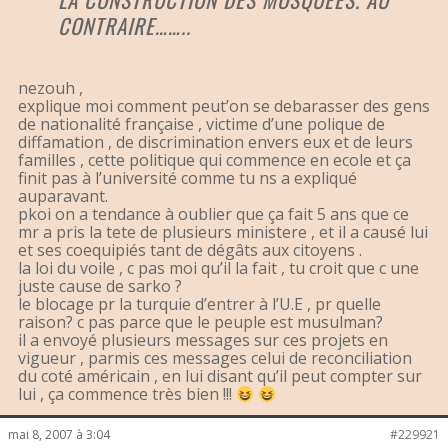
CONTRAIRE……..
nezouh ,
explique moi comment peut’on se debarasser des gens
de nationalité française , victime d’une polique de
diffamation , de discrimination envers eux et de leurs
familles , cette politique qui commence en ecole et ça
finit pas à l’université comme tu ns a expliqué
auparavant.
pkoi on a tendance à oublier que ça fait 5 ans que ce
mr a pris la tete de plusieurs ministere , et il a causé lui
et ses coequipiés tant de dégâts aux citoyens .
la loi du voile , c pas moi qu’il la fait , tu croit que c une
juste cause de sarko ?
le blocage pr la turquie d’entrer à l’U.E , pr quelle
raison? c pas parce que le peuple est musulman?
il a envoyé plusieurs messages sur ces projets en
vigueur , parmis ces messages celui de reconciliation
du coté américain , en lui disant qu’il peut compter sur
lui , ça commence très bien !!!
mai 8, 2007 à 3:04
#229921