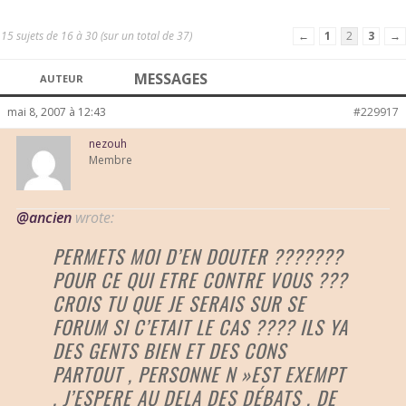
15 sujets de 16 à 30 (sur un total de 37)
←
1
2
3
→
MESSAGES
AUTEUR
mai 8, 2007 à 12:43
#229917
nezouh
Membre
@ancien
wrote:
PERMETS MOI D’EN DOUTER ???????
POUR CE QUI ETRE CONTRE VOUS ???
CROIS TU QUE JE SERAIS SUR SE
FORUM SI C’ETAIT LE CAS ???? ILS YA
DES GENTS BIEN ET DES CONS
PARTOUT , PERSONNE N »EST EXEMPT
. J’ESPERE AU DELA DES DÉBATS , DE