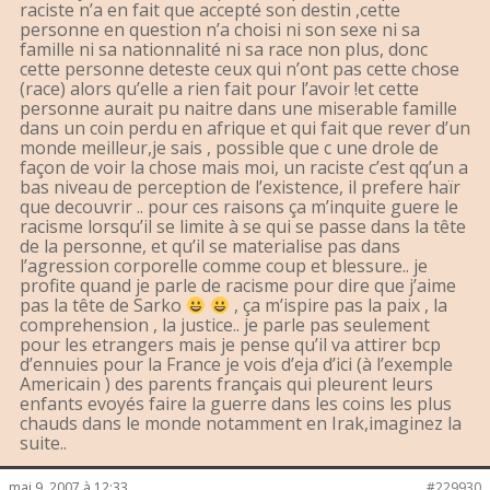
raciste n’a en fait que accepté son destin ,cette
personne en question n’a choisi ni son sexe ni sa
famille ni sa nationnalité ni sa race non plus, donc
cette personne deteste ceux qui n’ont pas cette chose
(race) alors qu’elle a rien fait pour l’avoir !et cette
personne aurait pu naitre dans une miserable famille
dans un coin perdu en afrique et qui fait que rever d’un
monde meilleur,je sais , possible que c une drole de
façon de voir la chose mais moi, un raciste c’est qq’un a
bas niveau de perception de l’existence, il prefere haïr
que decouvrir .. pour ces raisons ça m’inquite guere le
racisme lorsqu’il se limite à se qui se passe dans la tête
de la personne, et qu’il se materialise pas dans
l’agression corporelle comme coup et blessure.. je
profite quand je parle de racisme pour dire que j’aime
pas la tête de Sarko
, ça m’ispire pas la paix , la
comprehension , la justice.. je parle pas seulement
pour les etrangers mais je pense qu’il va attirer bcp
d’ennuies pour la France je vois d’eja d’ici (à l’exemple
Americain ) des parents français qui pleurent leurs
enfants evoyés faire la guerre dans les coins les plus
chauds dans le monde notamment en Irak,imaginez la
suite..
mai 9, 2007 à 12:33
#229930