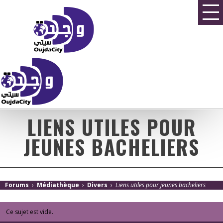
LIENS UTILES POUR
JEUNES BACHELIERS
Forums
›
Médiathèque
›
Divers
›
Liens utiles pour jeunes bacheliers
Ce sujet est vide.