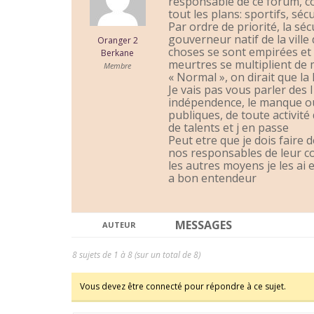
responsable de ce forum, 
tout les plans: sportifs, séc
Par ordre de priorité, la séc
gouverneur natif de la ville
Oranger 2
choses se sont empirées et 
Berkane
meurtres se multiplient de 
Membre
« Normal », on dirait que la 
Je vais pas vous parler des 
indépendence, le manque ou 
publiques, de toute activité
de talents et j en passe
Peut etre que je dois faire 
nos responsables de leur co
les autres moyens je les ai 
a bon entendeur
MESSAGES
AUTEUR
8 sujets de 1 à 8 (sur un total de 8)
Vous devez être connecté pour répondre à ce sujet.