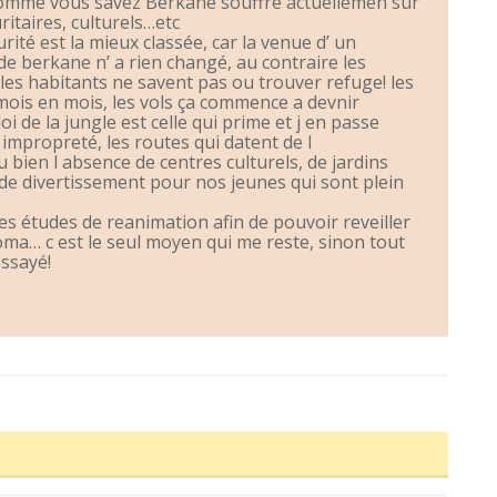
comme vous savez Berkane souffre actuellemen sur
uritaires, culturels…etc
urité est la mieux classée, car la venue d’ un
 de berkane n’ a rien changé, au contraire les
les habitants ne savent pas ou trouver refuge! les
mois en mois, les vols ça commence a devnir
loi de la jungle est celle qui prime et j en passe
l impropreté, les routes qui datent de l
bien l absence de centres culturels, de jardins
 de divertissement pour nos jeunes qui sont plein
des études de reanimation afin de pouvoir reveiller
ma… c est le seul moyen qui me reste, sinon tout
essayé!