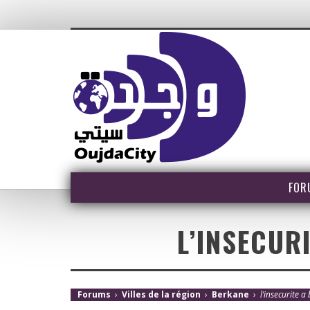
FOR
L’INSECUR
Forums
›
Villes de la région
›
Berkane
›
l’insecurite a