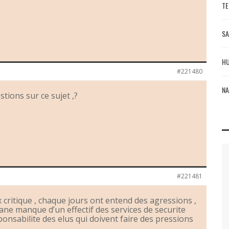
TE
SA
HU
#221480
NA
stions sur ce sujet ,?
#221481
 critique , chaque jours ont entend des agressions ,
kane manque d’un effectif des services de securite
sponsabilite des elus qui doivent faire des pressions