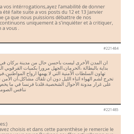
 vos intérrogations,ayez l’amabilité de donner
 été faite suite a vos posts du 12 et 13 Janvier
e ça que nous puissions débattre de nos
ontinuons uniquement à s’inquiéter et à critiquer,
n a vous .
#221484
ان المدن الأخرى ليست باحسن حال من مدينة بركان في 
بداية بالبطالة ،الحرمان،الجهل مرورا بكميات القرقوبي ال
تهاون السلطات الأمنية التي لا يهمها ارواح المواطنين،
تخرج لشم الهواء اثناء الليل دون ان تلقاك مشاكل،ان الأم
على غرار مدونة الأحوال الشخصية،قلدنا فرنسا في ما يخ
ننافس الصوما
#221485
es:)
avez choisis et dans cette parenthèse je remercie le