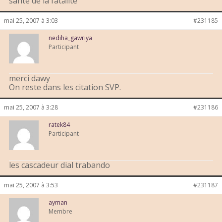
santé de la fatalité
mai 25, 2007 à 3:03
#231185
nediha_gawriya
Participant
merci dawy
On reste dans les citation SVP.
mai 25, 2007 à 3:28
#231186
ratek84
Participant
les cascadeur dial trabando
mai 25, 2007 à 3:53
#231187
ayman
Membre