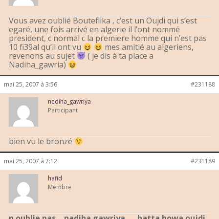
Vous avez oublié Bouteflika , c’est un Oujdi qui s’est
egaré, une fois arrivé en algerie il l’ont nommé
president, c normal c la premiere homme qui n’est pas
10 fi39al qu’il ont vu
mes amitié au algeriens,
revenons au sujet
( je dis à ta place a
Nadiha_gawria)
mai 25, 2007 à 3:56
#231188
nediha_gawriya
Participant
bien vu le bronzé
mai 25, 2007 à 7:12
#231189
hafid
Membre
n oublie pas …nadiha gawriya …..hatta howa oujdi