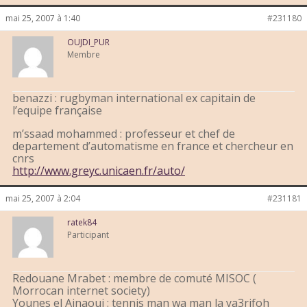
mai 25, 2007 à 1:40
#231180
OUJDI_PUR
Membre
benazzi : rugbyman international ex capitain de
l’equipe française
m’ssaad mohammed : professeur et chef de
departement d’automatisme en france et chercheur en
cnrs
http://www.greyc.unicaen.fr/auto/
mai 25, 2007 à 2:04
#231181
ratek84
Participant
Redouane Mrabet : membre de comuté MISOC (
Morrocan internet society)
Younes el Ainaoui : tennis man wa man la ya3rifoh