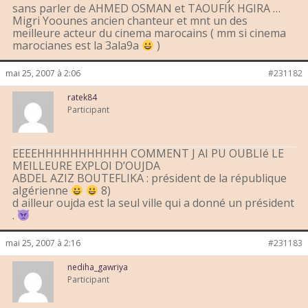
sans parler de AHMED OSMAN et TAOUFIK HGIRA …
Migri Yoounes ancien chanteur et mnt un des
meilleure acteur du cinema marocains ( mm si cinema
marocianes est la 3ala9a
)
mai 25, 2007 à 2:06
#231182
ratek84
Participant
EEEEHHHHHHHHHHH COMMENT J AI PU OUBLIé LE
MEILLEURE EXPLOI D’OUJDA
ABDEL AZIZ BOUTEFLIKA : président de la république
algérienne
8)
d ailleur oujda est la seul ville qui a donné un président
.
mai 25, 2007 à 2:16
#231183
nediha_gawriya
Participant