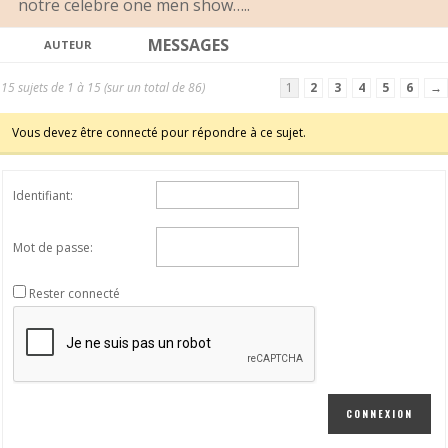
notre celebre one men show…..
MESSAGES
AUTEUR
15 sujets de 1 à 15 (sur un total de 86)
1
2
3
4
5
6
→
Vous devez être connecté pour répondre à ce sujet.
Identifiant:
Mot de passe:
Rester connecté
CONNEXION