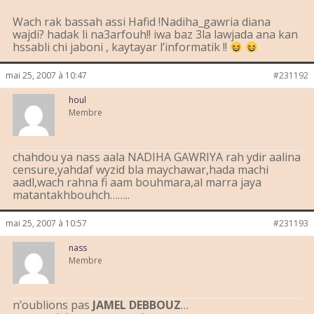
Wach rak bassah assi Hafid !Nadiha_gawria diana
wajdi? hadak li na3arfouh!! iwa baz 3la lawjada ana kan
hssabli chi jaboni , kaytayar l’informatik !!
mai 25, 2007 à 10:47
#231192
houl
Membre
chahdou ya nass aala NADIHA GAWRIYA rah ydir aalina
censure,yahdaf wyzid bla maychawar,hada machi
aadl,wach rahna fi aam bouhmara,al marra jaya
matantakhbouhch……..
mai 25, 2007 à 10:57
#231193
nass
Membre
n’oublions pas
JAMEL DEBBOUZ
…