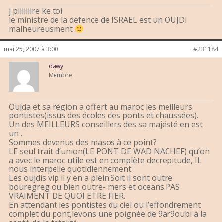
j piiiiiiire ke toi
le ministre de la defence de ISRAEL est un OUJDI
malheureusment
mai 25, 2007 à 3:00
#231184
dawy
Membre
Oujda et sa région a offert au maroc les meilleurs
pontistes(issus des écoles des ponts et chaussées).
Un des MEILLEURS conseillers des sa majésté en est
un .
Sommes devenus des masos à ce point?
LE seul trait d’union(LE PONT DE WAD NACHEF) qu’on
a avec le maroc utile est en complète decrepitude, IL
nous interpelle quotidiennement.
Les oujdis vip il y en a plein.Soit il sont outre
bouregreg ou bien outre- mers et oceans.PAS
VRAIMENT DE QUOI ETRE FIER.
En attendant les pontistes du ciel ou l’effondrement
complet du pont,levons une poignée de 9ar9oubi à la