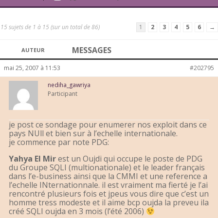
15 sujets de 1 à 15 (sur un total de 86)
1
2
3
4
5
6
→
MESSAGES
AUTEUR
mai 25, 2007 à 11:53
#202795
nediha_gawriya
Participant
je post ce sondage pour enumerer nos exploit dans ce
pays NUll et bien sur à l’echelle internationale.
je commence par note PDG:
Yahya El Mir
est un Oujdi qui occupe le poste de PDG
du Groupe SQLI (multionationale) et le leader français
dans l’e-business ainsi que la CMMI et une reference a
l’echelle INternationnale. il est vraiment ma fierté je l’ai
rencontré plusieurs fois et jpeus vous dire que c’est un
homme tress modeste et il aime bcp oujda la preveu ila
créé SQLI oujda en 3 mois (l’été 2006)