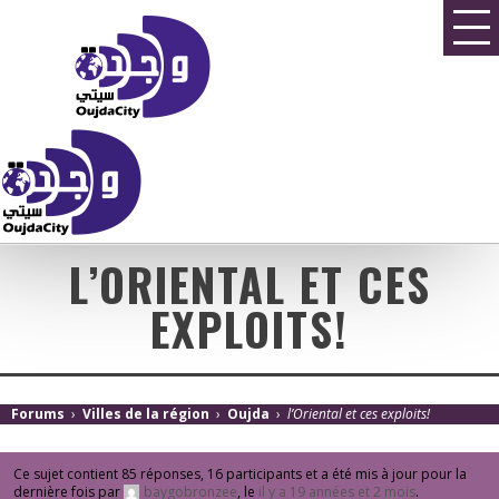
L’ORIENTAL ET CES
EXPLOITS!
Forums
›
Villes de la région
›
Oujda
›
l’Oriental et ces exploits!
Ce sujet contient 85 réponses, 16 participants et a été mis à jour pour la
dernière fois par
baygobronzee
, le
il y a 19 années et 2 mois
.