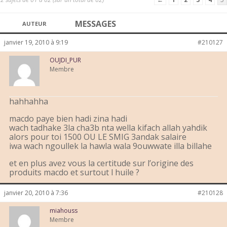
MESSAGES
AUTEUR
janvier 19, 2010 à 9:19
#210127
OUJDI_PUR
Membre
hahhahha
macdo paye bien hadi zina hadi
wach tadhake 3la cha3b nta wella kifach allah yahdik
alors pour toi 1500 OU LE SMIG 3andak salaire
iwa wach ngoullek la hawla wala 9ouwwate illa billahe
et en plus avez vous la certitude sur l’origine des
produits macdo et surtout l huile ?
janvier 20, 2010 à 7:36
#210128
miahouss
Membre