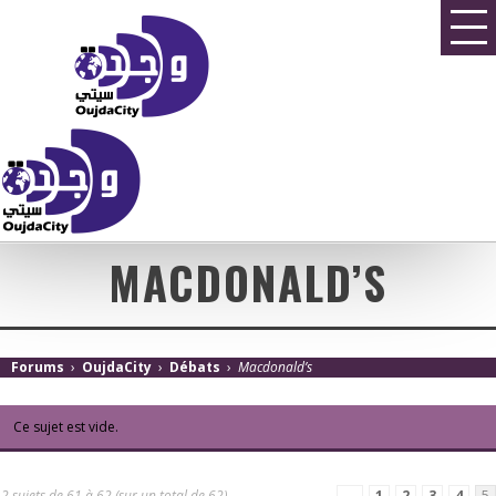
MACDONALD’S
Forums
›
OujdaCity
›
Débats
›
Macdonald’s
Ce sujet est vide.
2 sujets de 61 à 62 (sur un total de 62)
←
1
2
3
4
5