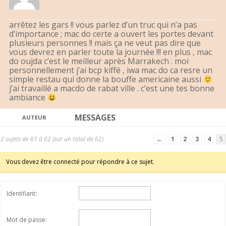
arrêtez les gars !! vous parlez d’un truc qui n’a pas
d’importance ; mac do certe a ouvert les portes devant
plusieurs personnes !! mais ça ne veut pas dire que
vous devrez en parler toute la journée !!! en plus , mac
do oujda c’est le meilleur après Marrakech . moi
personnellement j’ai bcp kiffé , iwa mac do ca resre un
simple restau qui donne la bouffe americaine aussi
j’ai travaillé a macdo de rabat ville . c’est une tes bonne
ambiance
MESSAGES
AUTEUR
2 sujets de 61 à 62 (sur un total de 62)
←
1
2
3
4
5
Vous devez être connecté pour répondre à ce sujet.
Identifiant:
Mot de passe: