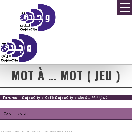
MOT À … MOT ( JEU )
Forums
›
OujdaCity
›
Café OujdaCity
›
Mot à … Mot ( Jeu )
Ce sujet est vide.
15 sujets de 151 à 165 (sur un total de 5,564)