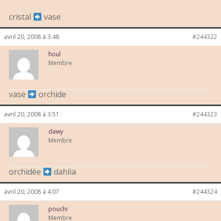
cristal
vase
avril 20, 2008 à 3:48
#244322
houl
Membre
vase
orchide
avril 20, 2008 à 3:51
#244323
dawy
Membre
orchidée
dahlia
avril 20, 2008 à 4:07
#244324
pouchi
Membre