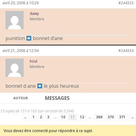
avril 20, 2008 à 10:29
#244333
dawy
Membre
punition
bonnet d’ane
avril 21, 2008 à 12:04
#244334
houl
Membre
bonnet d ane
le plus heureux
MESSAGES
AUTEUR
15 sujets de 151 à 165 (sur un total de 5,564)
←
1
2
3
…
10
11
12
…
369
370
371
→
Vous devez être connecté pour répondre à ce sujet.