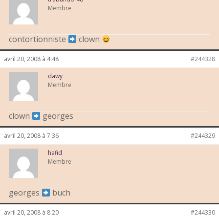
Membre
contortionniste
clown
avril 20, 2008 à 4:48
#244328
dawy
Membre
clown
georges
avril 20, 2008 à 7:36
#244329
hafid
Membre
georges
buch
avril 20, 2008 à 8:20
#244330