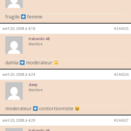
fragile
femme
avril 20, 2008 à 4:18
#244325
trabando-48
Membre
dahlia
modérateur
avril 20, 2008 à 4:24
#244326
dawy
Membre
moderateur
contortionniste
avril 20, 2008 à 4:29
#244327
trabando-48