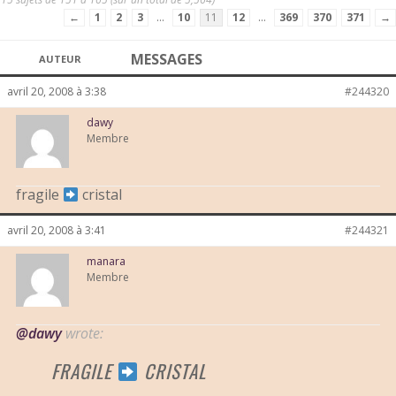
←
1
2
3
…
10
11
12
…
369
370
371
→
MESSAGES
AUTEUR
avril 20, 2008 à 3:38
#244320
dawy
Membre
fragile
cristal
avril 20, 2008 à 3:41
#244321
manara
Membre
@dawy
wrote:
FRAGILE
CRISTAL