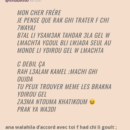
@imadinho
wrote:
MON CHER FRÉRE
JE PENSE QUE RAK GHI TRATER F CHI
7WAYAJ
B7AL LI YSAM3AK TAHDAR 3LA GEL W
LMACHTA YGOUL BLI LWJADA SEUL AU
MONDE LI YDIROU GEL W LMACHTA
C DEBIL ÇA
RAH L3ALAM KAMEL ;MACHI GHI
OUJDA
TU PEUX TROUVER MEME LES BRAKNA
YDIROU GEL
ZA3MA NTOUMA KHATIKOUM
PRAK YA WA3DI
ana walahila d’accord avec toi f had chi li goult ;