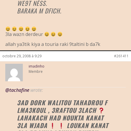
WE9T NÈSS.
BARAKA M DFICH.
3la wazn derdeur
allah ya3tik kiya a touria raki 9taltini b da7k
octobre 29, 2008 à 9:29
#261411
imadinho
Membre
@tachafine
wrote:
3AD DORK WALITOU TAHADROU F
LMA3KOUL , 3RAFTOU 3LACH
LAHAKACH HAD NOUKTA KANAT
3LA WJADA
LOUKAN KANAT