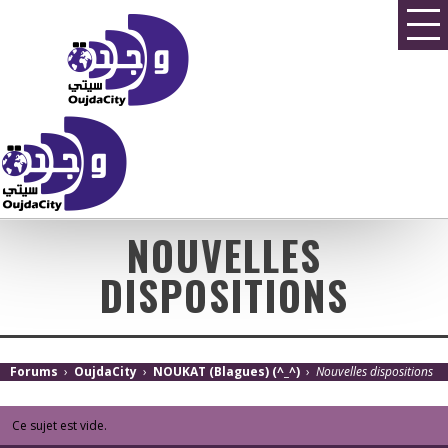
NOUVELLES
DISPOSITIONS
Forums
›
OujdaCity
›
NOUKAT (Blagues) (^_^)
›
Nouvelles dispositions
Ce sujet est vide.