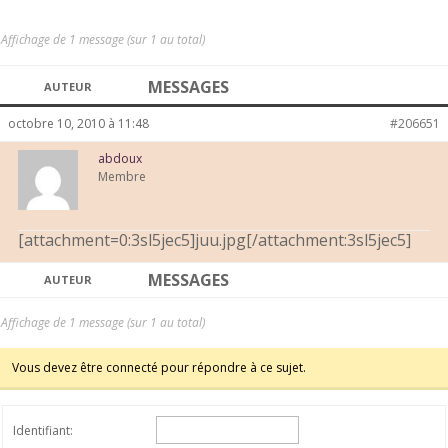
Affichage de 1 message (sur 1 au total)
MESSAGES
AUTEUR
octobre 10, 2010 à 11:48
#206651
abdoux
Membre
[attachment=0:3sl5jec5]
juu.jpg
[/attachment:3sl5jec5]
MESSAGES
AUTEUR
Affichage de 1 message (sur 1 au total)
Vous devez être connecté pour répondre à ce sujet.
Identifiant: