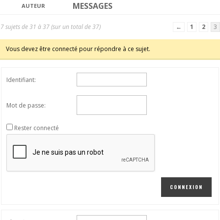
MESSAGES
AUTEUR
7 sujets de 31 à 37 (sur un total de 37)
←
1
2
3
Vous devez être connecté pour répondre à ce sujet.
Identifiant:
Mot de passe:
Rester connecté
CONNEXION