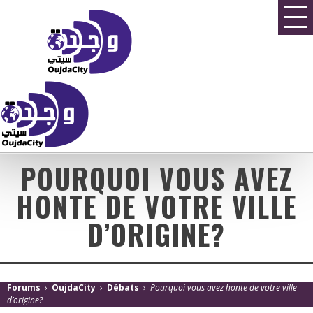
POURQUOI VOUS AVEZ
HONTE DE VOTRE VILLE
D’ORIGINE?
Forums
›
OujdaCity
›
Débats
›
Pourquoi vous avez honte de votre ville
d’origine?