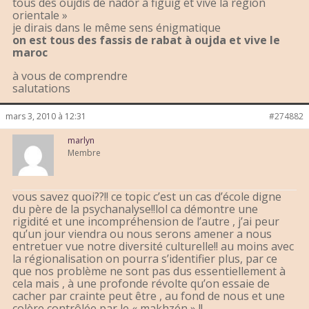
tous des oujdis de nador à figuig et vive la région
orientale »
je dirais dans le même sens énigmatique
on est tous des fassis de rabat à oujda et vive le
maroc
à vous de comprendre
salutations
mars 3, 2010 à 12:31
#274882
marlyn
Membre
vous savez quoi??!! ce topic c’est un cas d’école digne
du père de la psychanalyse!!lol ca démontre une
rigidité et une incompréhension de l’autre , j’ai peur
qu’un jour viendra ou nous serons amener a nous
entretuer vue notre diversité culturelle!! au moins avec
la régionalisation on pourra s’identifier plus, par ce
que nos problème ne sont pas dus essentiellement à
cela mais , à une profonde révolte qu’on essaie de
cacher par crainte peut être , au fond de nous et une
colère contrôlée par le « makhzén » !!