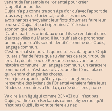
venant de l’ensemble de l’oriental pour créer
l’appellation oujdie.
Oujda n’a pu connaitre son âge d’or qu’avec l’apport de
tous ces gens de l’oriental, toutes les mines
avoisinantes envoyaient leur flots d’ouvriers faire leur
course à Oujda et participer ainsi à l’éclosion
économique de la ville.
D’autre part, les orientaux quand ils se rendaient dans
d’autres villes du Maroc, il leur suffisait de prononcer
un mot, pour qu’ils soient identifiés comme des Oudis,
langage commun.
C’est normal si mourad , quand tu es catalogué d’Oujdi
, tu étais fier de l’être que tu viennes de taourirt ou de
jerrada , de ahfir ou de Berkane , nous avons une
histoire commune , un langage commun , un caractère
commun et ce n’est pas toi avec une fierté mal placée
qui viendra changer les choses.
Enfin je te rappelle qu’il n ya pas si longtemps ,
l’ensemble des lyciens de l’Oriental venaient faire leurs
études secondaires à Oujda, ça crée des liens , non ?
Va dire à un figuigui comme BENAZI qu’il n’est pas
Oujdi , va dire à un Berkanais comme elguerrouj qu’il
n’est pas Oujdi , ils vont te riere au nez.