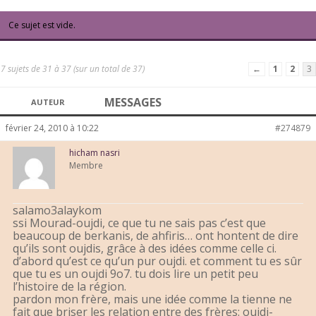
Ce sujet est vide.
7 sujets de 31 à 37 (sur un total de 37)
←
1
2
3
MESSAGES
AUTEUR
février 24, 2010 à 10:22
#274879
hicham nasri
Membre
salamo3alaykom
ssi Mourad-oujdi, ce que tu ne sais pas c’est que
beaucoup de berkanis, de ahfiris… ont hontent de dire
qu’ils sont oujdis, grâce à des idées comme celle ci.
d’abord qu’est ce qu’un pur oujdi. et comment tu es sûr
que tu es un oujdi 9o7. tu dois lire un petit peu
l’histoire de la région.
pardon mon frère, mais une idée comme la tienne ne
fait que briser les relation entre des frères: oujdi-