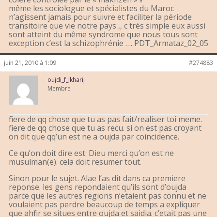
même les sociologue et spécialistes du Maroc
n’agissent jamais pour suivre et faciliter la période
transitoire que vie notre pays ,, c trés simple eux aussi
sont atteint du même syndrome que nous tous sont
exception c’est la schizophrénie …. PDT_Armataz_02_05
juin 21, 2010 à 1:09
#274883
oujdi_f_lkharij
Membre
fiere de qq chose que tu as pas fait/realiser toi meme.
fiere de qq chose que tu as recu. si on est pas croyant
on dit que qq’un est ne a oujda par coincidence.
Ce qu’on doit dire est: Dieu merci qu’on est ne
musulman(e). cela doit resumer tout.
Sinon pour le sujet. Alae l’as dit dans ca premiere
reponse. les gens repondaient qu’ils sont d’oujda
parce que les autres regions n’etaient pas connu et ne
voulaient pas perdre beaucoup de temps a expliquer
que ahfir se situes entre oujda et saidia. c’etait pas une