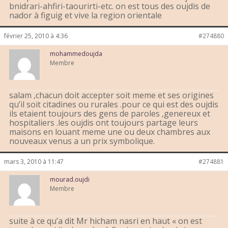
bnidrari-ahfiri-taourirti-etc. on est tous des oujdis de
nador à figuig et vive la region orientale
février 25, 2010 à 4:36
#274880
mohammedoujda
Membre
salam ,chacun doit accepter soit meme et ses origines
qu’il soit citadines ou rurales .pour ce qui est des oujdis
ils etaient toujours des gens de paroles ,genereux et
hospitaliers .les oujdis ont toujours partage leurs
maisons en louant meme une ou deux chambres aux
nouveaux venus a un prix symbolique.
mars 3, 2010 à 11:47
#274881
mourad.oujdi
Membre
suite à ce qu’a dit Mr hicham nasri en haut « on est