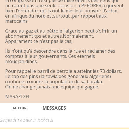
la compassion n’est pas de mise envers des gens qui
ne ratent pas une seule occasion à PERORER,à qui veut
bien l’entendre, qu’ils ont le meilleur pouvoir d’achat
en afrique du nord,et ,surtout ,par rapport aux
marocains.
Grace au gaz et au pétrole l’algerien peut s’offrir un
abonnement tps et autres.Normalement.
Apparament ce n’est pas le cas;
Ils n’ont qu’à descendre dans la rue et reclamer des
comptes à leur gouvernants. Ces eternels
moudjahidines.
Pour rappel le barril de pétrole a atteint les 73 dollars.
Le cap des pins (la zawia des generaux algeriens)
continue à oindre la population de sa baraka.
On ne change jamais une équipe qui gagne.
MARAZIGH
MESSAGES
AUTEUR
2 sujets de 1 à 2 (sur un total de 2)