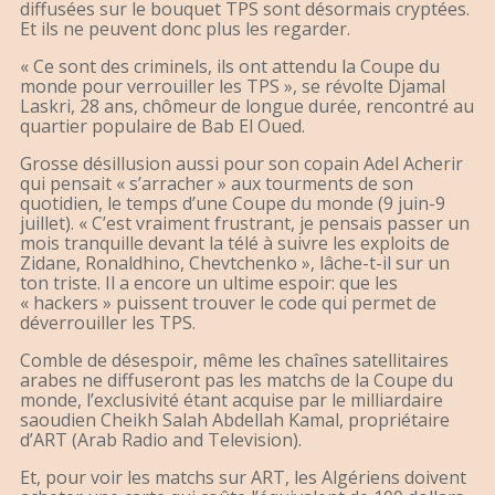
diffusées sur le bouquet TPS sont désormais cryptées.
Et ils ne peuvent donc plus les regarder.
« Ce sont des criminels, ils ont attendu la Coupe du
monde pour verrouiller les TPS », se révolte Djamal
Laskri, 28 ans, chômeur de longue durée, rencontré au
quartier populaire de Bab El Oued.
Grosse désillusion aussi pour son copain Adel Acherir
qui pensait « s’arracher » aux tourments de son
quotidien, le temps d’une Coupe du monde (9 juin-9
juillet). « C’est vraiment frustrant, je pensais passer un
mois tranquille devant la télé à suivre les exploits de
Zidane, Ronaldhino, Chevtchenko », lâche-t-il sur un
ton triste. Il a encore un ultime espoir: que les
« hackers » puissent trouver le code qui permet de
déverrouiller les TPS.
Comble de désespoir, même les chaînes satellitaires
arabes ne diffuseront pas les matchs de la Coupe du
monde, l’exclusivité étant acquise par le milliardaire
saoudien Cheikh Salah Abdellah Kamal, propriétaire
d’ART (Arab Radio and Television).
Et, pour voir les matchs sur ART, les Algériens doivent