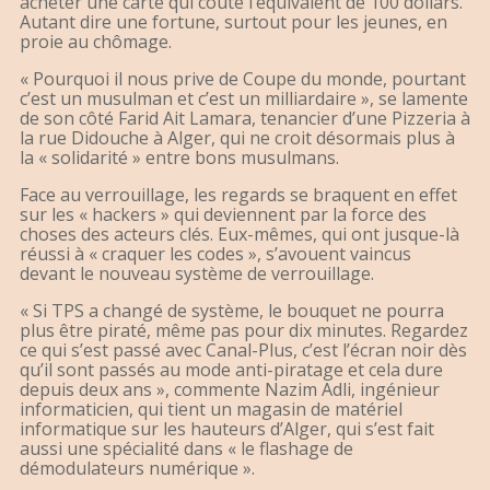
acheter une carte qui coûte l’équivalent de 100 dollars.
Autant dire une fortune, surtout pour les jeunes, en
proie au chômage.
« Pourquoi il nous prive de Coupe du monde, pourtant
c’est un musulman et c’est un milliardaire », se lamente
de son côté Farid Ait Lamara, tenancier d’une Pizzeria à
la rue Didouche à Alger, qui ne croit désormais plus à
la « solidarité » entre bons musulmans.
Face au verrouillage, les regards se braquent en effet
sur les « hackers » qui deviennent par la force des
choses des acteurs clés. Eux-mêmes, qui ont jusque-là
réussi à « craquer les codes », s’avouent vaincus
devant le nouveau système de verrouillage.
« Si TPS a changé de système, le bouquet ne pourra
plus être piraté, même pas pour dix minutes. Regardez
ce qui s’est passé avec Canal-Plus, c’est l’écran noir dès
qu’il sont passés au mode anti-piratage et cela dure
depuis deux ans », commente Nazim Adli, ingénieur
informaticien, qui tient un magasin de matériel
informatique sur les hauteurs d’Alger, qui s’est fait
aussi une spécialité dans « le flashage de
démodulateurs numérique ».