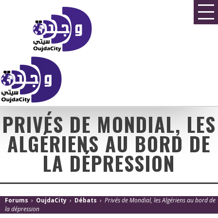
PRIVÉS DE MONDIAL, LES
ALGÉRIENS AU BORD DE
LA DÉPRESSION
Forums
›
OujdaCity
›
Débats
›
Privés de Mondial, les Algériens au bord de
la dépression