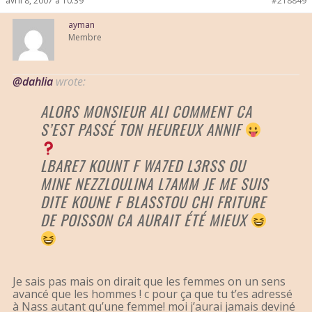
avril 8, 2007 à 10:39
#218849
ayman
Membre
@dahlia
wrote:
ALORS MONSIEUR ALI COMMENT CA
S’EST PASSÉ TON HEUREUX ANNIF
LBARE7 KOUNT F WA7ED L3RSS OU
MINE NEZZLOULINA L7AMM JE ME SUIS
DITE KOUNE F BLASSTOU CHI FRITURE
DE POISSON CA AURAIT ÉTÉ MIEUX
Je sais pas mais on dirait que les femmes on un sens
avancé que les hommes ! c pour ça que tu t’es adressé
à Nass autant qu’une femme! moi j’aurai jamais deviné