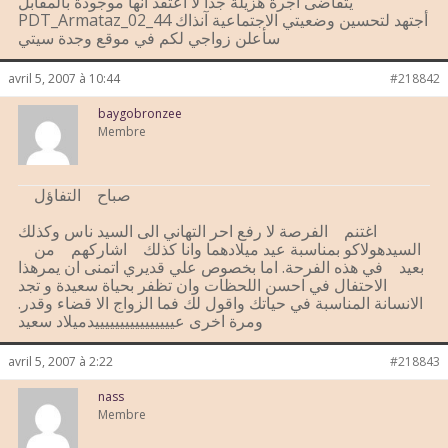
يتقاضى أجرة هزيلة جدا لا أعتقد أنها موجودة بالمقابل
PDT_Armataz_02_44 أجتهد لتحسين وضعيتي الاجتماعية آنذاك
سأعلن زواجي لكم في موقع وجدة سيتي
avril 5, 2007 à 10:44
#218842
baygobronzee
Membre
صباح التفاؤل
نشاط
اغتنم الفرصة لا رفع احر التهاني الى السيد ناس وكذلك
السيدهولاكو بمناسبة عيد ميلادهما وانا كذلك اشاركهم من
بعيد في هذه الفرحة. اما بخصوص علي قديري اتمنى ان يمرهذا
الاحتفال في احسن اللحظات وان تظفر بحياة سعيدة و تجد
الانسانة المناسبة في حياتك واقول لك فما الزواج الا قضاء وقدر.
ومرة اخرى عييييييييييييييييدميلاد سعيد
avril 5, 2007 à 2:22
#218843
nass
Membre