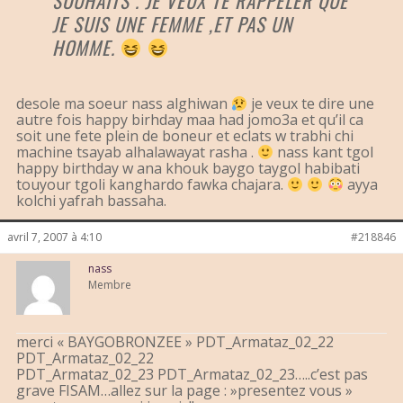
SOUHAITS . JE VEUX TE RAPPELER QUE
JE SUIS UNE FEMME ,ET PAS UN
HOMME.
desole ma soeur nass alghiwan
je veux te dire une
autre fois happy birhday maa had jomo3a et qu’il ca
soit une fete plein de boneur et eclats w trabhi chi
machine tsayab alhalawayat rasha .
nass kant tgol
happy birthday w ana khouk baygo taygol habibati
touyour tgoli kanghardo fawka chajara.
ayya
kolchi yafrah bassaha.
avril 7, 2007 à 4:10
#218846
nass
Membre
merci « BAYGOBRONZEE » PDT_Armataz_02_22
PDT_Armataz_02_22
PDT_Armataz_02_23 PDT_Armataz_02_23…..c’est pas
grave FISAM…allez sur la page : »presentez vous »