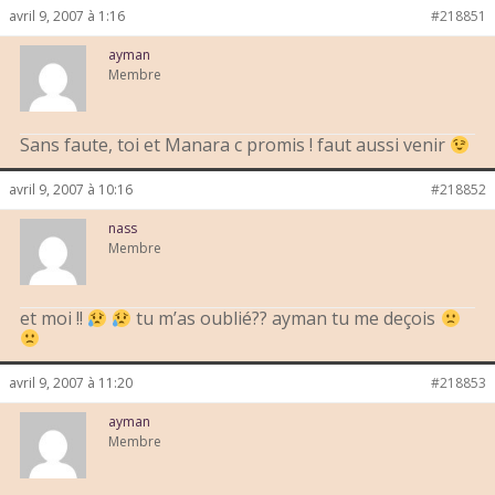
avril 9, 2007 à 1:16
#218851
ayman
Membre
Sans faute, toi et Manara c promis ! faut aussi venir
avril 9, 2007 à 10:16
#218852
nass
Membre
et moi !!
tu m’as oublié?? ayman tu me deçois
avril 9, 2007 à 11:20
#218853
ayman
Membre