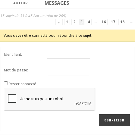
MESSAGES
AUTEUR
15 sujets de 31 à 45 (sur un total de 269)
←
1
2
3
4
…
16
17
18
→
Vous devez être connecté pour répondre à ce sujet.
Identifiant:
Mot de passe:
Rester connecté
CONNEXION