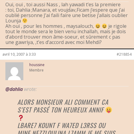
Oui, oui , toi aussi Nass , lah yawadi t’es la premiere
: toi, Dahlia ;Manara, et voujdav,Ficam j’espere que j’ai
oublié personne J’ai faili faire une betise j’allais oublier
Lounja
Ah oui , pour les hommes , maysalouch,
je rigole
tout le monde sera le bien venu inchallah, mais je dois
d’abord trouver mon âme-soeur, et sûrement c pas
une gawriya, ,t’es d’accord avec moi Mehdi?
avril 10, 2007 à 3:33
#218854
houssine
Membre
@dahlia
wrote:
ALORS MONSIEUR ALI COMMENT CA
S’EST PASSÉ TON HEUREUX ANNIF
LBARE7 KOUNT F WA7ED L3RSS OU
MINE NEZZLOULINA L7AMM JE ME SUIS