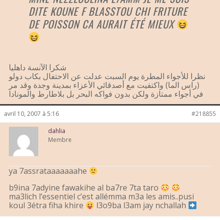
DITE KOUNE F BLASSTOU CHI FRITURE
DE POISSON CA AURAIT ÉTÉ MIEUX
شكرا الآنسة داهليا
نظرا للأجواء المطرة يوم السبت عدلت عن الاحتفال بكاب دولو
(راس الما) واكتفيت مع أصدقائي الأعزاء بمدينة وجدة وقد مر
في أجواء ممتازة ولكن بدون فواكه البحر بل بلاطارط والمونادا
avril 10, 2007 à 5:16
#218855
dahlia
Membre
ya 7assrataaaaaaahe
b9ina 7adyine fawakihe al ba7re 7ta taro
ma3lich l’essentiel c’est allémma m3a les amis..pusi
koul 3étra fiha khire
l3o9ba l3am jay nchallah