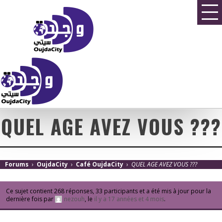
QUEL AGE AVEZ VOUS ???
Forums
›
OujdaCity
›
Café OujdaCity
›
QUEL AGE AVEZ VOUS ???
Ce sujet contient 268 réponses, 33 participants et a été mis à jour pour la
dernière fois par
nezouh
, le
il y a 17 années et 4 mois
.