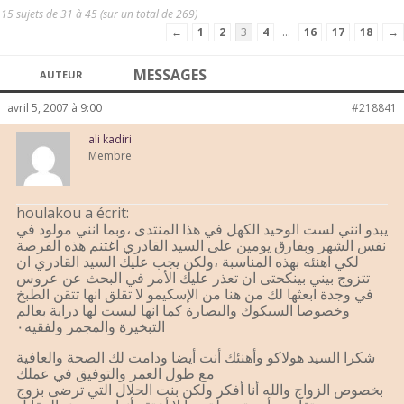
15 sujets de 31 à 45 (sur un total de 269)
←
1
2
3
4
…
16
17
18
→
MESSAGES
AUTEUR
avril 5, 2007 à 9:00
#218841
ali kadiri
Membre
houlakou a écrit:
يبدو انني لست الوحيد الكهل في هذا المنتدى ،وبما انني مولود في
نفس الشهر وبفارق يومين على السيد القادري اغتنم هذه الفرصة
لكي اهنئه بهذه المناسبة ،ولكن يجب عليك السيد القادري ان
تتزوج بيني بينكحتى ان تعذر عليك الأمر في البحث عن عروس
في وجدة ابعثها لك من هنا من الإسكيمو لا تقلق انها تتقن الطبخ
وخصوصا السيكوك والبصارة كما انها ليست لها دراية بعالم
التبخيرة والمجمر ولفقيه٠
شكرا السيد هولاكو وأهنئك أنت أيضا ودامت لك الصحة والعافية
مع طول العمر والتوفيق في عملك
بخصوص الزواج والله أنا أفكر ولكن بنت الحلال التي ترضى بزوج