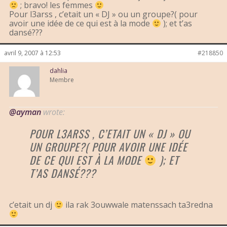
; bravo! les femmes
Pour l3arss , c’etait un « DJ » ou un groupe?( pour
avoir une idée de ce qui est à la mode
); et t’as
dansé???
avril 9, 2007 à 12:53
#218850
dahlia
Membre
@ayman
wrote:
POUR L3ARSS , C’ETAIT UN « DJ » OU
UN GROUPE?( POUR AVOIR UNE IDÉE
DE CE QUI EST À LA MODE
); ET
T’AS DANSÉ???
c’etait un dj
ila rak 3ouwwale matenssach ta3redna