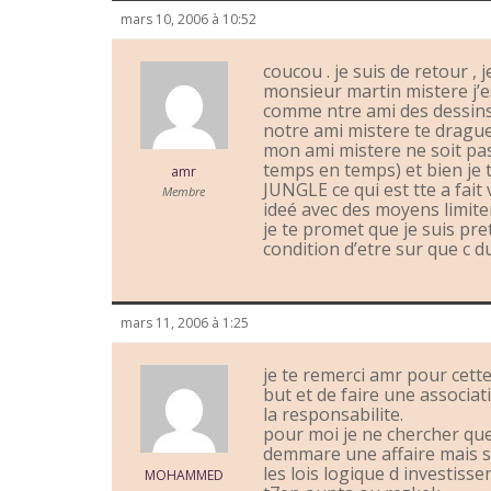
mars 10, 2006 à 10:52
coucou . je suis de retour , j
monsieur martin mistere j’
comme ntre ami des dessins 
notre ami mistere te drague
mon ami mistere ne soit pas 
temps en temps) et bien je 
amr
JUNGLE ce qui est tte a fait
Membre
ideé avec des moyens limiter
je te promet que je suis pre
condition d’etre sur que c d
mars 11, 2006 à 1:25
je te remerci amr pour cette 
but et de faire une associati
la responsabilite.
pour moi je ne chercher qu
demmare une affaire mais s
les lois logique d investiss
MOHAMMED