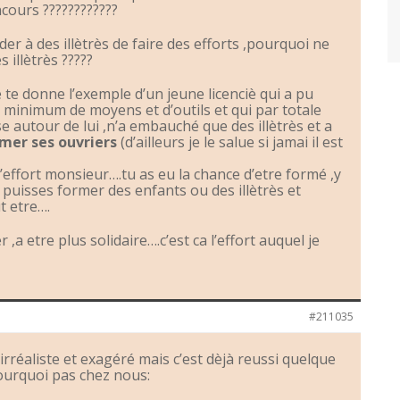
cours ????????????
r à des illètrès de faire des efforts ,pourquoi ne
 illètrès ?????
e te donne l’exemple d’un jeune licenciè qui a pu
le minimum de moyens et d’outils et qui par totale
e autour de lui ,n’a embauché que des illètrès et a
rmer ses ouvriers
(d’ailleurs je le salue si jamai il est
 l’effort monsieur….tu as eu la chance d’etre formé ,y
 puisses former des enfants ou des illètrès et
t etre….
 ,a etre plus solidaire….c’est ca l’effort auquel je
#211035
 irréaliste et exagéré mais c’est dèjà reussi quelque
pourquoi pas chez nous: