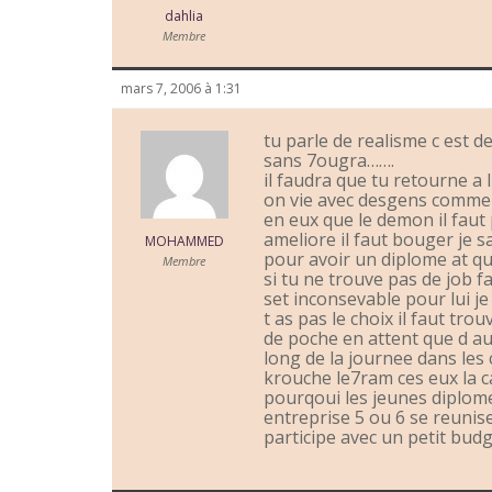
dahlia
Membre
mars 7, 2006 à 1:31
tu parle de realisme c est d
sans 7ougra…….
il faudra que tu retourne a
on vie avec desgens comme t
en eux que le demon il faut
ameliore il faut bouger je s
MOHAMMED
pour avoir un diplome at qui
Membre
si tu ne trouve pas de job f
set inconsevable pour lui je
t as pas le choix il faut tr
de poche en attent que d au
long de la journee dans les 
krouche le7ram ces eux la c
pourqoui les jeunes diplome
entreprise 5 ou 6 se reunis
participe avec un petit bud