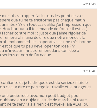
#211040
e me suis ratrapper j’ai lu tous les point de vu :
espere que tu ne te trasforme pas chaque matin
animés ???? en tout cas dahlia j’ai l’impression que
 ;Hou houuuuu il te demande de foncer il est la (
facher contre moi : c juste que j’aime rigoler de
te remerci al mansi de dire que notre monde c la
 vrai . mohammed : les coperatives c une trés bonne
 est ce que tu peu develloper ton ideé ???
t a m’investir finnacierement dans ton ideé a
u serieus et non de l’arnaque
#211041
confiance et je te dis que c est du serieux mais le
on c est a dire ce partege le travaile et le budget et
e une petite idee avec mon petit budget pour
oubhanalah a oujda ni etude de marche ni toute
emnt ne te servirais a rien c est twekel ala ALAH ou