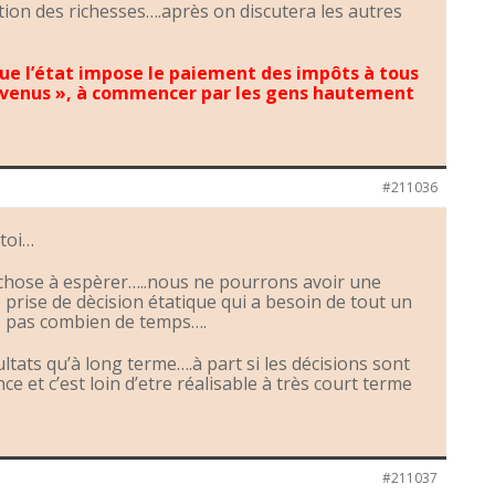
tion des richesses….après on discutera les autres
ue l’état impose le paiement des impôts à tous
revenus », à commencer par les gens hautement
#211036
 toi…
 chose à espèrer…..nous ne pourrons avoir une
e prise de dècision étatique qui a besoin de tout un
è pas combien de temps….
ltats qu’à long terme….à part si les décisions sont
ce et c’est loin d’etre réalisable à très court terme
#211037