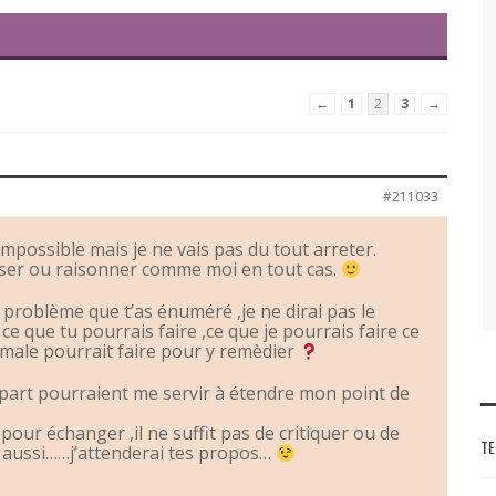
←
1
2
3
→
#211033
mpossible mais je ne vais pas du tout arreter.
ser ou raisonner comme moi en tout cas.
 problème que t’as énuméré ,je ne dirai pas le
ce que tu pourrais faire ,ce que je pourrais faire ce
male pourrait faire pour y remèdier
a part pourraient me servir à étendre mon point de
our échanger ,il ne suffit pas de critiquer ou de
TE
ir aussi……j’attenderai tes propos…