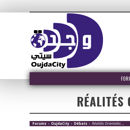
FOR
RÉALITÉS 
Forums
›
OujdaCity
›
Débats
›
Réalités Orientales …