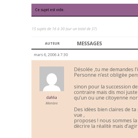
Ce sujet est vide.
15 sujets de 16 à 30 (sur un total de 37)
MESSAGES
AUTEUR
mars 6, 2006 à 7:30
Désolée ,tu me demandes l’i
Personne n’est obligèe pen
sinon pour la succession de
contraire mais dis moi juste 
qu’un ou une citoyenne nor
dahlia
Membre
Des idèes bien claires de t
vue ,
proposes ! nous sommes la p
dècrire la réalitè mais d’ag