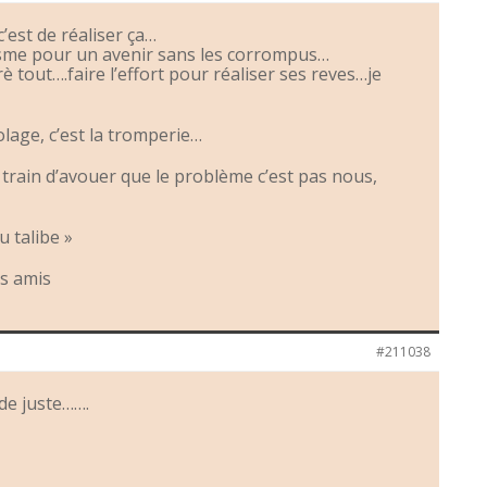
c’est de réaliser ça…
isme pour un avenir sans les corrompus…
rè tout….faire l’effort pour réaliser ses reves…je
olage, c’est la tromperie…
train d’avouer que le problème c’est pas nous,
 talibe »
es amis
#211038
de juste…….