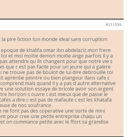
#211039
e la pire fiction ton monde ideal sans corruption
 l epoque de khalifa omar ibn abdelaziz.mon frere
oi et moi moitie demon moitie ange parfois il y a
 pas attendre qu ils changent pour que notre vie s
ais que c est pas facile pour un jeune qui a galere
 ne trouve pas de boulot de lui dire debrouille toi
ait aprentie peintre ou bien plangeur dans cafe c
 comprend mais quand il y a pas d autre alternative
ouve une solution essaye de bricole avoir son argent
tre horizon s ouvre c est mieux que de passe le
cafes a dire c est pas de mafaute c est les khatafa
ause de nos soufrance .
 ne font pas des coperative une sorte de mini
ent pour cree une petite entreprise chaqu un
get on commance petite avec le ffort sa grandise