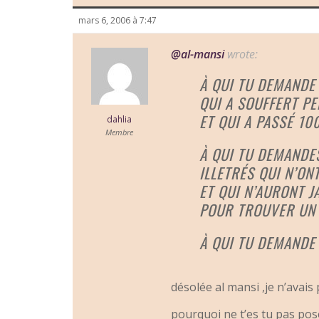
mars 6, 2006 à 7:47
@al-mansi
wrote:
À QUI TU DEMANDE 
QUI A SOUFFERT P
ET QUI A PASSÉ 1
dahlia
Membre
À QUI TU DEMANDES
ILLETRÉS QUI N’ON
ET QUI N’AURONT J
POUR TROUVER UN 
À QUI TU DEMANDE 
désolée al mansi ,je n’avais
pourquoi ne t’es tu pas posé