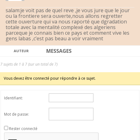
salam:je voit pas de quel reve ,je vous jure que le jour
ou la frontiere sera ouverte,nous allons regretter
cette ouverture qui va nous raporté que dgradation
totale avec la mentalité complexé des algeriens
parceque je connais bien ce pays et comment vive les
gens labas ,c’est pas beau a voir vraiment
MESSAGES
AUTEUR
7 sujets de 1 à 7 (sur un total de 7)
Vous devez être connecté pour répondre à ce sujet.
Identifiant:
Mot de passe:
Rester connecté