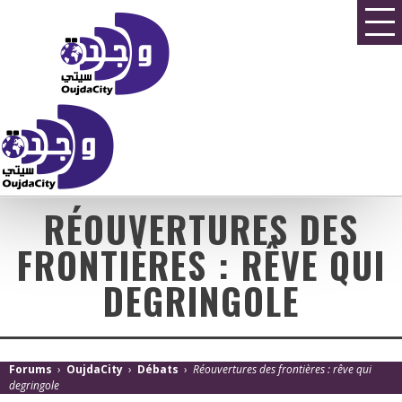
RÉOUVERTURES DES
FRONTIÈRES : RÊVE QUI
DEGRINGOLE
Forums
›
OujdaCity
›
Débats
›
Réouvertures des frontières : rêve qui
degringole