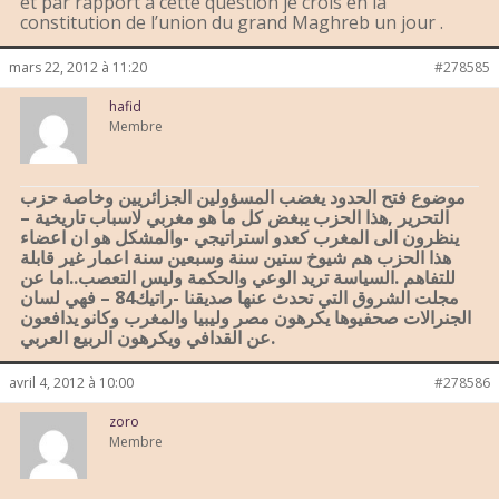
et par rapport à cette question je crois en la
constitution de l’union du grand Maghreb un jour .
mars 22, 2012 à 11:20
#278585
hafid
Membre
موضوع فتح الحدود يغضب المسؤولين الجزائريين وخاصة حزب
التحرير ,هذا الحزب يبغض كل ما هو مغربي لاسباب تاريخية –
ينظرون الى المغرب كعدو استراتيجي -والمشكل هو ان اعضاء
هذا الحزب هم شيوخ ستين سنة وسبعين سنة اعمار غير قابلة
للتفاهم .السياسة تريد الوعي والحكمة وليس التعصب..اما عن
مجلت الشروق التي تحدث عنها صديقنا -راتيك84 – فهي لسان
الجنرالات صحفيوها يكرهون مصر وليبيا والمغرب وكانو يدافعون
عن القدافي ويكرهون الربيع العربي.
avril 4, 2012 à 10:00
#278586
zoro
Membre