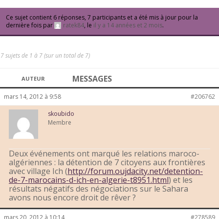
Ce sujet contient 6 réponses, 7 participants et a été mis à jour pour la
dernière fois par
ratek84
, le
il y a 14 années et 2 mois
.
7 sujets de 1 à 7 (sur un total de 7)
MESSAGES
AUTEUR
mars 14, 2012 à 9:58
#206762
skoubido
Membre
Deux événements ont marqué les relations maroco-
algériennes : la détention de 7 citoyens aux frontières
avec village Ich (
http://forum.oujdacity.net/detention-
de-7-marocains-d-ich-en-algerie-t8951.html
) et les
résultats négatifs des négociations sur le Sahara
avons nous encore droit de rêver ?
mars 20, 2012 à 10:14
#278589