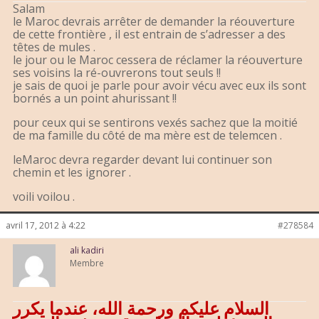
Salam
le Maroc devrais arrêter de demander la réouverture
de cette frontière , il est entrain de s’adresser a des
têtes de mules .
le jour ou le Maroc cessera de réclamer la réouverture
ses voisins la ré-ouvrerons tout seuls !!
je sais de quoi je parle pour avoir vécu avec eux ils sont
bornés a un point ahurissant !!
pour ceux qui se sentirons vexés sachez que la moitié
de ma famille du côté de ma mère est de telemcen .
leMaroc devra regarder devant lui continuer son
chemin et les ignorer .
voili voilou .
avril 17, 2012 à 4:22
#278584
ali kadiri
Membre
السلام عليكم ورحمة الله، عندما يكرر