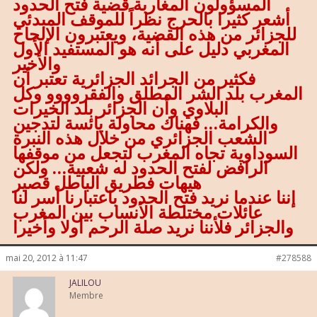
المسؤولون المغاربة قضية فتح الحدود
أشعر كثيرا بالحرج نظراً للموقف المبدئي
للجزائر من هذه القضية، ويعتبرون الإلحاح
المغربي دليل على أنه هو المستفيد الأول
والأخير
فكثير من الجرائد الجزائرية تعتبر أن
المغرب بلد الشر المطلق والفقروووو وكل
البلاوي وأن الجزائر بلد الخيرات
والكرامة… فهناك محاولة يائسة لتدجين
الشعب الجزائري من خلال هذه النبرة
السوداوية تجاه المغرب لتجعل من موقفها
الرافض لفتح الحدود له شعبية… ولكن
هيهات فطريق الباطل قصير
إننا عندما نريد فتح الحدود باعتبارنا أسر لنا
عائلات مختلطة الأنساب بين المغرب
والجزائر فلأننا نريد صلة الرحم أولا وأخيرا
mai 20, 2012 à 11:47
#278588
JALILOU
Membre